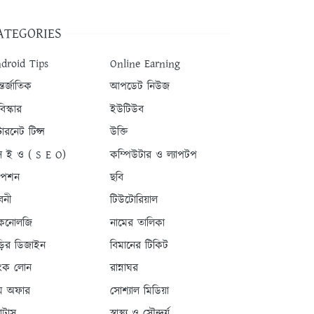
ATEGORIES
droid Tips
Online Earning
তর্জাতিক
আপডেট নিউজ
িস্কার
ইউটিউব
টারনেট টিপ্স
উক্তি
 ই ও ( S E O)
কম্পিউটার ও ল্যাপটপ
যাপশন
ছবি
বনী
টিউটোরিয়াল
কনোলজি
নামের তালিকা
ড়ির ডিজাইন
বিমানের টিকিট
যাংক লোন
রান্নাঘর
ম অফার
সোশ্যাল মিডিয়া