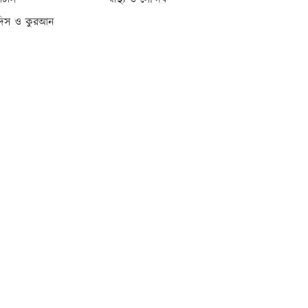
্যাটাস
স্বাস্থ্য ও সৌন্দর্য
দিস ও কুরআন