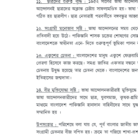
১১. ছাত্রদের গুরুত্ব বৃদ্ধি :
১৯৫২ সালের ভাষা আন্দোলন
আন্দোলনই ছাত্রদের অক্লান্ত চেষ্টায় সাফল্যমণ্ডিত হয়। 
গঠিত হয় ছাত্রলীগ। ছাত্র নেতারাই পরবর্তীতে বঙ্গবন্ধুর আহ্ব
১২. সংগ্রামী মনোভাব সৃষ্টি :
ভাষা আন্দোলনের সময় থেক
প্রতিবাদী হয়ে উঠে। পাকিস্তানি শাসক চক্রের শোষণের সোচ
বাংলাদেশকে স্বাধীনতা এনে- দিতে গুরুত্বপূর্ণ ভূমিকা পালন
১৩. একুশের চেতনা :
বাংলাদেশের মানুষ একুশে ফেব্রুয
প্রেরণা হিসেবে কাজ করছে। সমগ্র জাতির একতার বন্ধনে আ
চেতনায় উদ্বুদ্ধ হয়েছে তার চেতনা থেকে। বাংলাদেশের 
ইতিহাসের জন্মদাতা।
১৪. বীর মুক্তিযোদ্ধা সৃষ্টি :
ভাষা আন্দোলনকারীরাই মুক্তিযুদ্ধে
ভাষা আন্দোলনকারীদের সাথে ছাত্র, যুবসমাজ, কৃষক-শ্রম
মাধ্যমে বাংলাদেশ পাকিস্তানি হানাদান বাহিনীদের সাথে যুদ
সম্মানিত হয় ।
উপসংহার :
পরিশেষে বলা যায় যে, পূর্ব বাংলার জাতীয় 
সংগ্রামী চেতনার বীজ বপিত হয়। ক্রমে তা গজিয়ে শাখা-প্রশাখ