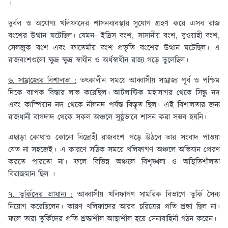
।
দুর্বল ও অযোগ্য খলিফাদের শাসনব্যবস্থার সুযোগ গ্রহণ করে এসব রাজ
বংশের উত্থান ঘটেছিল। যেমন- ইদ্রিস বংশ, সাসানীয় বংশ, বুওয়াহী বংশ,
সেলজুক বংশ এবং ফাতেমীয় বংশ প্রভৃতি বংশের উত্থান ঘটেছিল। এ
রাজবংশগুলো ক্ষুদ্র ক্ষুদ্র স্বাধীন ও অর্ধস্বাধীন রাজ্য গড়ে তুলেছিল।
৬. সাম্রাজ্যের বিশালতা :
তৎকালীন সময়ে আব্বাসীয় সাম্রাজ্য পূর্ব ও পশ্চিম
দিকে ব্যাপক বিস্তার লাভ করেছিল। আটলান্টিক মহাসাগর থেকে সিন্ধু নদ
এবং কাস্পিয়ান নদ থেকে নীলনদ পর্যন্ত বিস্তৃত ছিল। এই বিশালতার জন্য
রাজধানী বাগদাদ থেকে সকল অঞ্চলে সুষ্ঠুভাবে শাসন করা সম্ভব হয়নি।
এছাড়া কোথাও কোনো বিদ্রোহী রাজবংশ গড়ে উঠলে তার সংবাদ পাওয়া
যেত না সহজেই। এ কারণে সঠিক সময়ে খলিফাগণ অঞ্চলে অভিযান প্রেরণ
করতে পারতো না। ফলে বিভিন্ন অঞ্চলে বিশৃঙ্খলা ও অস্থিতিশীলতা
বিরাজমান ছিল ।
৭. তুর্কিদের প্রাধান্য :
আব্বাসীয় খলিফাগণ সামরিক বিভাগে তুর্কি সৈন্য
নিয়োগ করেছিলেন। কারণ খলিফাদের আরব চরিত্রের প্রতি শ্রদ্ধা ছিল না।
ফলে তারা তুর্কিদের প্রতি শ্রদ্ধাশীল আস্থাশীল হয়ে সেনাবাহিনী গঠন করেন।