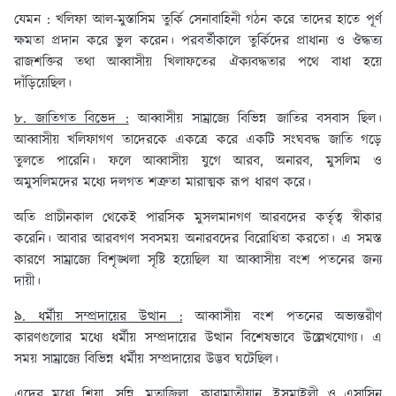
যেমন : খলিফা আল-মুস্তাসিম তুর্কি সেনাবাহিনী গঠন করে তাদের হাতে পূর্ণ
ক্ষমতা প্রদান করে ভুল করেন। পরবর্তীকালে তুর্কিদের প্রাধান্য ও ঔদ্ধত্য
রাজশক্তির তথা আব্বাসীয় খিলাফতের ঐক্যবদ্ধতার পথে বাধা হয়ে
দাঁড়িয়েছিল।
৮. জাতিগত বিভেদ :
আব্বাসীয় সাম্রাজ্যে বিভিন্ন জাতির বসবাস ছিল।
আব্বাসীয় খলিফাগণ তাদেরকে একত্রে করে একটি সংঘবদ্ধ জাতি গড়ে
তুলতে পারেনি। ফলে আব্বাসীয় যুগে আরব, অনারব, মুসলিম ও
অমুসলিমদের মধ্যে দলগত শত্রুতা মারাত্মক রূপ ধারণ করে।
অতি প্রাচীনকাল থেকেই পারসিক মুসলমানগণ আরবদের কর্তৃত্ব স্বীকার
করেনি। আবার আরবগণ সবসময় অনারবদের বিরোধিতা করতো। এ সমস্ত
কারণে সাম্রাজ্যে বিশৃঙ্খলা সৃষ্টি হয়েছিল যা আব্বাসীয় বংশ পতনের জন্য
দায়ী।
৯. ধর্মীয় সম্প্রদায়ের উত্থান :
আব্বাসীয় বংশ পতনের অভ্যন্তরীণ
কারণগুলোর মধ্যে ধর্মীয় সম্প্রদায়ের উত্থান বিশেষভাবে উল্লেখযোগ্য। এ
সময় সাম্রাজ্যে বিভিন্ন ধর্মীয় সম্প্রদায়ের উদ্ভব ঘটেছিল।
এদের মধ্যে শিয়া, সুন্নি, মুতাজিলা, কারামাতীয়ান, ইসমাইলী ও এসাসিন