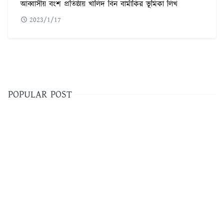
আব্বাসীয় বংশ প্রতিষ্ঠায় খালিদ বিন বার্মাকির ভূমিকা লিখ
2023/1/17
POPULAR POST
৫৬০টি সবচেয়ে কঠিন ধাঁধা উত্তর সহ ছবি
1
ফরেক্স ট্রেডিং কি | কিভাবে ফরেক্স ট্রেডিং করে আয় করবেন
2
Adobe illustrator Tutorial Bangla | এডোবি ইলাস্ট্রেটর টুল পরিচিতি
3
ফটোশপ টুলস পরিচিতি ও এডোবি ফটোশপ টিউটোরিয়াল বাংলা
4
ফ্রিল্যান্সিং এর কাজ সমূহ | বর্তমানে ফ্রিল্যান্সিং কোন কাজের চাহিদা বেশি
5
২০২৩