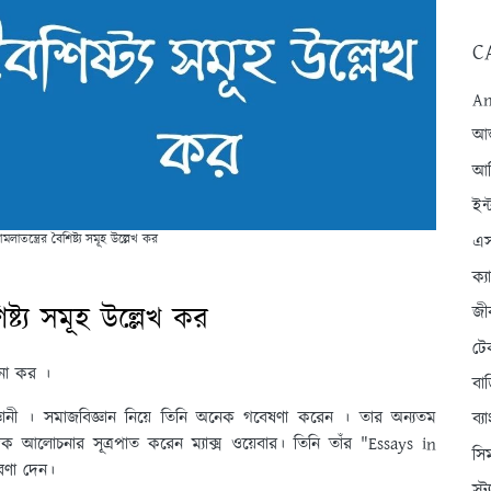
C
An
আন্
আব
ইন্
এস
মলাতন্ত্রের বৈশিষ্ট্য সমূহ উল্লেখ কর
ক্
িষ্ট্য সমূহ উল্লেখ কর
জী
টে
্ণনা কর ।
বা
্ঞানী । সমাজবিজ্ঞান নিয়ে তিনি অনেক গবেষণা করেন । তার অন্যতম
ব্
্ত্রিক আলোচনার সূত্রপাত করেন ম্যাক্স ওয়েবার। তিনি তাঁর "Essays in
সি
ধারণা দেন।