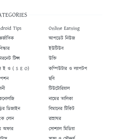
ATEGORIES
droid Tips
Online Earning
তর্জাতিক
আপডেট নিউজ
িস্কার
ইউটিউব
টারনেট টিপ্স
উক্তি
 ই ও ( S E O)
কম্পিউটার ও ল্যাপটপ
যাপশন
ছবি
বনী
টিউটোরিয়াল
কনোলজি
নামের তালিকা
ড়ির ডিজাইন
বিমানের টিকিট
যাংক লোন
রান্নাঘর
ম অফার
সোশ্যাল মিডিয়া