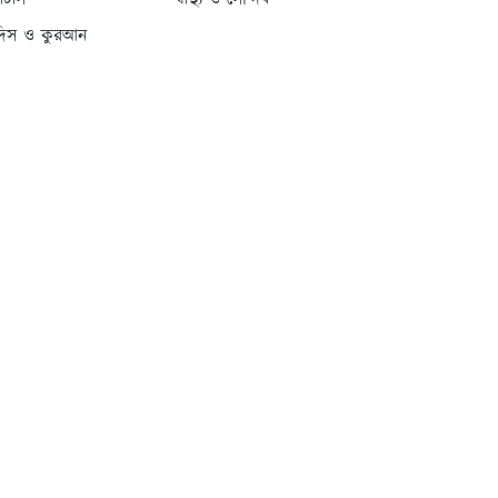
্যাটাস
স্বাস্থ্য ও সৌন্দর্য
দিস ও কুরআন