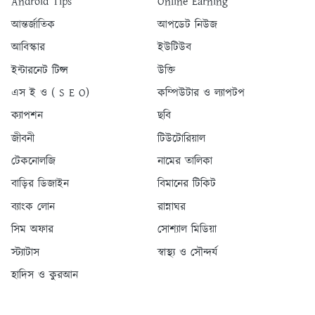
Android Tips
Online Earning
আন্তর্জাতিক
আপডেট নিউজ
আবিস্কার
ইউটিউব
ইন্টারনেট টিপ্স
উক্তি
এস ই ও ( S E O)
কম্পিউটার ও ল্যাপটপ
ক্যাপশন
ছবি
জীবনী
টিউটোরিয়াল
টেকনোলজি
নামের তালিকা
বাড়ির ডিজাইন
বিমানের টিকিট
ব্যাংক লোন
রান্নাঘর
সিম অফার
সোশ্যাল মিডিয়া
স্ট্যাটাস
স্বাস্থ্য ও সৌন্দর্য
হাদিস ও কুরআন