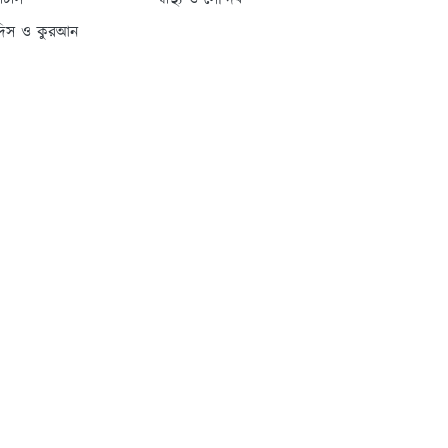
্যাটাস
স্বাস্থ্য ও সৌন্দর্য
দিস ও কুরআন