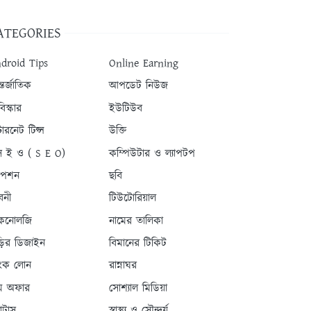
ATEGORIES
droid Tips
Online Earning
তর্জাতিক
আপডেট নিউজ
িস্কার
ইউটিউব
টারনেট টিপ্স
উক্তি
 ই ও ( S E O)
কম্পিউটার ও ল্যাপটপ
যাপশন
ছবি
বনী
টিউটোরিয়াল
কনোলজি
নামের তালিকা
ড়ির ডিজাইন
বিমানের টিকিট
যাংক লোন
রান্নাঘর
ম অফার
সোশ্যাল মিডিয়া