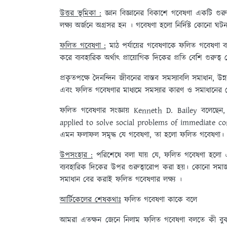
উত্তর ভূমিকা :
জ্ঞান বিজ্ঞানের বিকাশে গবেষণা একটি গুরুত্
লক্ষ্য অর্জনে অগ্রসর হন । গবেষণা হলো নির্দিষ্ট কোনো ঘটনা বা
ফলিত গবেষণা :
মাঠ পর্যায়ের গবেষণাকে ফলিত গবেষণা বলা 
করে ব্যবহারিক অর্থাৎ প্রায়োগিক দিকের প্রতি বেশি গুরুত্ব
প্রকৃতপক্ষে দৈনন্দিন জীবনের বাস্তব সমস্যাবলি সমাধান, উন্নয
এবং ফলিত গবেষণার মাধ্যমে সমস্যার কারণ ও সমাধানের ক্ষ
ফলিত গবেষণার সংজ্ঞায় Kenneth D. Bailey বলেছেন
applied to solve social problems of immediate conc
এমন ফলাফল সমৃদ্ধ যে গবেষণা, তা হলো ফলিত গবেষণা।
উপসংহার :
পরিশেষে বলা যায় যে, ফলিত গবেষণা হলো এমন 
ব্যবহারিক দিকের উপর গুরুত্বারোপ করা হয়। কোনো সমাজ, শি
সমাধান বের করাই ফলিত গবেষণার লক্ষ্য ।
আর্টিকেলের শেষকথাঃ
ফলিত গবেষণা কাকে বলে
আমরা এতক্ষন জেনে নিলাম ফলিত গবেষণা বলতে কী ব