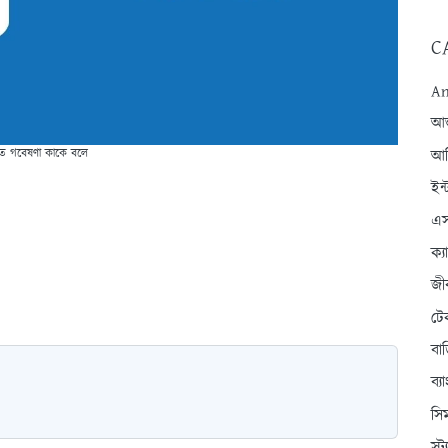
C
An
আন্
ত গবেষণা কাকে বলে
আব
ইন্
এস
ক্
জী
টে
বা
ব্
সি