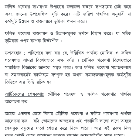
ফলিত গবেষণা সাধারণত উপাত্তের ফলাফল বাস্তবে রূপদানের চেষ্টা করে
এবং জ্ঞানের উপযোগিতা সৃষ্টি করে। এটি জরিপ পদ্ধতির অনুসারী যা
কর্মসূচি উন্নয়ন ও বাস্তবায়নে ভূমিকা পালন করে।
ফলিত গবেষণা বাস্তবায়ন ও উদ্ভাবনমূলক দর্শনে বিশ্বাস করে। যা সঠিক
ভূমিকার ওপর ব্যাপক নির্ভরশীল ।
উপসংহার :
পরিশেষে বলা যায় যে, উল্লিখিত পার্থক্য মৌলিক ও ফলিত
গবেষণায় আমরা বিশেষভাবে লক্ষ করি । মৌলিক গবেষণা বিশেষভাবে
সামাজিক বিজ্ঞানের জ্ঞানকে সমৃদ্ধ করে। আর ফলিত গবেষণা সমাজকল্যাণ
বা সমাজকর্মের কার্যক্রমে সম্পৃক্ত হয় অথবা সমাজকল্যাণমূলক কর্মসূচির
ভিত্তিতে এর ভিত্তি রচিত হয় ।
আর্টিকেলের শেষকথাঃ
মৌলিক গবেষণা ও ফলিত গবেষণার পার্থক্য
আলোচনা কর
আমরা এতক্ষন জেনে নিলাম মৌলিক গবেষণা ও ফলিত গবেষণার পার্থক্য
আলোচনা কর । যদি তোমাদের আজকের এই পড়াটিটি ভালো লাগে তাহলে
ফেসবুক বন্ধুদের মাঝে শেয়ার করে দিতে পারো। আর এই রকম নিত্য
নতুন পোস্ট পেতে আমাদের আরকে রায়হান ওয়েবসাইটের সাথে থাকো।