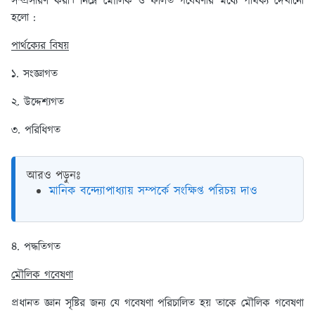
সম্প্রসারণ করা। নিম্নে মৌলিক ও ফলিত গবেষণার মধ্যে পার্থক্য দেখানো
হলো :
পার্থক্যের বিষয়
১. সংজ্ঞাগত
২. উদ্দেশ্যগত
৩. পরিধিগত
আরও পড়ুনঃ
মানিক বন্দ্যোপাধ্যায় সম্পর্কে সংক্ষিপ্ত পরিচয় দাও
৪. পদ্ধতিগত
মৌলিক গবেষণা
প্রধানত জ্ঞান সৃষ্টির জন্য যে গবেষণা পরিচালিত হয় তাকে মৌলিক গবেষণা