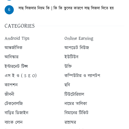
সাহু সিজদার নিয়ম কি | কি কি ভুলের কারণে সাহু সিজদা দিতে হয়
6
CATEGORIES
Android Tips
Online Earning
আন্তর্জাতিক
আপডেট নিউজ
আবিস্কার
ইউটিউব
ইন্টারনেট টিপ্স
উক্তি
এস ই ও ( S E O)
কম্পিউটার ও ল্যাপটপ
ক্যাপশন
ছবি
জীবনী
টিউটোরিয়াল
টেকনোলজি
নামের তালিকা
বাড়ির ডিজাইন
বিমানের টিকিট
ব্যাংক লোন
রান্নাঘর