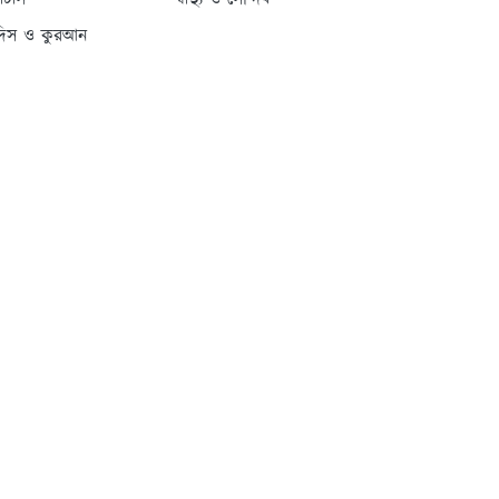
্যাটাস
স্বাস্থ্য ও সৌন্দর্য
দিস ও কুরআন