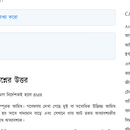
ো।
C
যাখ্যা করো
An
আন্
আব
ইন্
এস
ক্
শ্নের উত্তর
জী
টে
 পরিমাণ নির্দেশকই হলো BMR
বা
সম্পূরক আমিষ। গবেষণায় দেখা গেছে দুই বা ততোধিক উদ্ভিজ্জ আমিষ
ব্
 হয় তাতে খাদ্যমান বাড়ে এবং সেখানে প্রায় আট রকম অত্যাবশ্যকীয়
সি
আমিষ অত্যাবশ্যক।