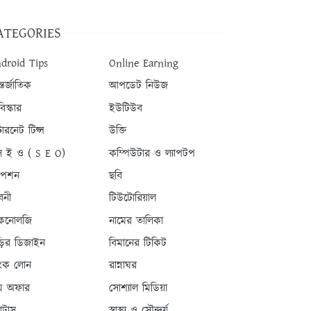
ATEGORIES
droid Tips
Online Earning
তর্জাতিক
আপডেট নিউজ
িস্কার
ইউটিউব
টারনেট টিপ্স
উক্তি
 ই ও ( S E O)
কম্পিউটার ও ল্যাপটপ
যাপশন
ছবি
বনী
টিউটোরিয়াল
কনোলজি
নামের তালিকা
ড়ির ডিজাইন
বিমানের টিকিট
যাংক লোন
রান্নাঘর
ম অফার
সোশ্যাল মিডিয়া