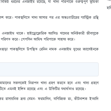
স্ট
বিভিন্ন ধরনের এনজাইম রয়েছে, যা খাদ্য পরিপাকে গুরুত্বপূর্ণ ভূমিকা
হা
েশ করে। পাকস্থলিতে খাদ্য আসার পর এর অন্তঃপ্রাচীরের গ্যাস্ট্রিক গ্রন্থি
ক এনজাইম থাকে। হাইড্রোক্লোরিক অ্যাসিড খাদ্যের অনিষ্টকারী জীবাণুকে
িনে পরিণত করে। পেপসিন আমিষ পরিপাকে সাহায্য করে।
ড়া পাকস্থলিতে উপস্থিত রেনিন নামক এনজাইম দুধের ক্যাসেইনকে
লে আমাদের সকলকেই নিরাপদ খাদ্য গ্রহণ করতে হবে এবং খাদ্য গ্রহণে
িতে এমনই ইঙ্গিত রয়েছে এবং এ উক্তিটির যথার্থতাও রয়েছে।
কর রাসায়নিক দ্রব্য যেমন- ফরমালিন, বাণিজ্যিক রং, কীটনাশক ইত্যাদি