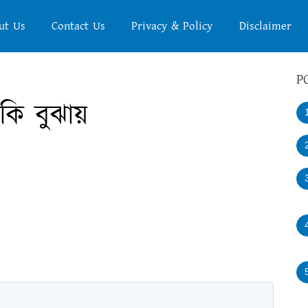
ut Us
Contact Us
Privacy & Policy
Disclaimer
P
ি বুঝায়