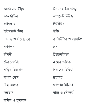
Android Tips
Online Earning
আন্তর্জাতিক
আপডেট নিউজ
আবিস্কার
ইউটিউব
ইন্টারনেট টিপ্স
উক্তি
এস ই ও ( S E O)
কম্পিউটার ও ল্যাপটপ
ক্যাপশন
ছবি
জীবনী
টিউটোরিয়াল
টেকনোলজি
নামের তালিকা
বাড়ির ডিজাইন
বিমানের টিকিট
ব্যাংক লোন
রান্নাঘর
সিম অফার
সোশ্যাল মিডিয়া
স্ট্যাটাস
স্বাস্থ্য ও সৌন্দর্য
হাদিস ও কুরআন