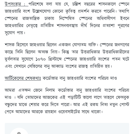
উপসংহার :
পরিশেষে বলা যায় যে, চল্লিশ বছরের শাসনকালে স্পেনে
জাহওয়ারি বংশ উল্লেখযোগ্য কোনো কৃতিত্ব প্রদর্শন করতে পারেনি। তথাপি
স্পেনের রাজতান্ত্রিক চাকায় নিষ্পেষিত স্পেনের অধিবাসীগণ ইবনে
জাহওয়ারির নেতৃত্বে প্রতিষ্ঠিত শাসনব্যবস্থায় দীর্ঘ দিনের প্রত্যাশা পূরণের
সুযোগ পায়।
শাসক হিসেবে জাহওয়ার ছিলেন একজন যোগ্যতম ব্যক্তি। স্পেনের জনগণের
কাছে তিনি ছিলেন অত্যন্ত প্রিয়। কিন্তু তার উত্তরাধিকার উত্তরাধিকারীদের
দুর্বলতার সুযোগে ১০৭০ খ্রিস্টাব্দে স্পেনের জাহওয়ারি বংশের পতন ঘটে
এবং সেখানে সেভিলের বানু আব্বাড বংশের রাজত্ব প্রতিষ্ঠিত হয়।
আর্টিকেলের শেষকথাঃ
কর্ডোভার বানু জাহওয়ারি বংশের পরিচয় দাও
আমরা এতক্ষন জেনে নিলাম কর্ডোভার বানু জাহওয়ারি বংশের পরিচয়
দাও । যদি তোমাদের আজকের এই পড়াটিটি ভালো লাগে তাহলে ফেসবুক
বন্ধুদের মাঝে শেয়ার করে দিতে পারো। আর এই রকম নিত্য নতুন পোস্ট
পেতে আমাদের আরকে রায়হান ওয়েবসাইটের সাথে থাকো।