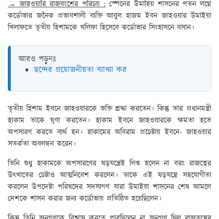
→ জাহওয়ারি রাজবংশের পরিচয় :
স্পেনের উমাহিয় শাসনের পতন লগ্নে
কর্ডোভার জনৈক প্রভাবশালী ব্যক্তি আবুল হাজম ইবন জাহওয়ার উমাইয়া
খিলাফতে তৃতীয় হিশামকে খলিফা হিসেবে কর্ডোভার সিংহাসনে বসান।
আরও পড়ুনঃ
ছন্দের প্রয়োজনীয়তা ব্যাখ্যা কর
তৃতীয় হিশাম ইবনে জাহওয়ারকে ভক্তি শ্রদ্ধা করতেন। কিন্তু তার প্রধানমন্ত্রী
হাকাম তাকে ঘৃণা করতেন। হাকাম ইবনে জাহওয়ারকে ক্ষমতা হতে
অপসারণ করতে ব্যর্থ হন। হাকামের অবিরাম প্রচেষ্টায় ইবনে- জাহওয়ার
সতর্কতা অবলম্বন করেন।
তিনি শুধু হাকামকে অপসারণের ষড়যন্ত্রেই লিপ্ত হলেন না বরং রাজত্বের
উৎখাতের চেষ্টাও আত্মনিবেশ করলেন। তাকে এই ষড়যন্ত্রে সহযোগীতা
করলেন উপদেষ্টা পরিষদের সদস্যগণ যারা উমাইয়া শাসনের শেষ আমলে
দেশকে শাসন করার জন্য কর্ডোভায় প্রতিষ্ঠিত হয়েছিলেন।
কিন্তু তিনি জনগণকে বিশ্বাস করতে পারছিলেন না জনগণ ছিল রাজতন্ত্রের