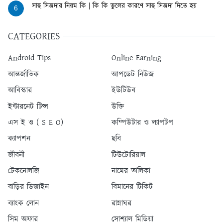
সাহু সিজদার নিয়ম কি | কি কি ভুলের কারণে সাহু সিজদা দিতে হয়
6
CATEGORIES
Android Tips
Online Earning
আন্তর্জাতিক
আপডেট নিউজ
আবিস্কার
ইউটিউব
ইন্টারনেট টিপ্স
উক্তি
এস ই ও ( S E O)
কম্পিউটার ও ল্যাপটপ
ক্যাপশন
ছবি
জীবনী
টিউটোরিয়াল
টেকনোলজি
নামের তালিকা
বাড়ির ডিজাইন
বিমানের টিকিট
ব্যাংক লোন
রান্নাঘর
সিম অফার
সোশ্যাল মিডিয়া