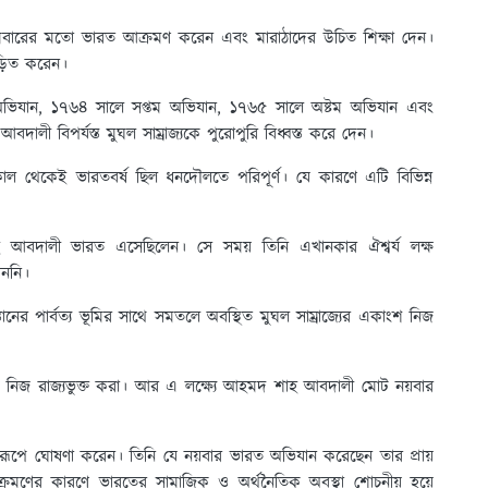
ারের মতো ভারত আক্রমণ করেন এবং মারাঠাদের উচিত শিক্ষা দেন।
ড়িত করেন।
ঠ অভিযান, ১৭৬৪ সালে সপ্তম অভিযান, ১৭৬৫ সালে অষ্টম অভিযান এবং
ী বিপর্যস্ত মুঘল সাম্রাজ্যকে পুরোপুরি বিধ্বস্ত করে দেন।
কাল থেকেই ভারতবর্ষ ছিল ধনদৌলতে পরিপূর্ণ। যে কারণে এটি বিভিন্ন
আবদালী ভারত এসেছিলেন। সে সময় তিনি এখানকার ঐশ্বর্য লক্ষ
েননি।
স্তানের পার্বত্য ভূমির সাথে সমতলে অবস্থিত মুঘল সাম্রাজ্যের একাংশ নিজ
অঞ্চলকে নিজ রাজ্যভুক্ত করা। আর এ লক্ষ্যে আহমদ শাহ আবদালী মোট নয়বার
ারীরূপে ঘোষণা করেন। তিনি যে নয়বার ভারত অভিযান করেছেন তার প্রায়
মণের কারণে ভারতের সামাজিক ও অর্থনৈতিক অবস্থা শোচনীয় হয়ে