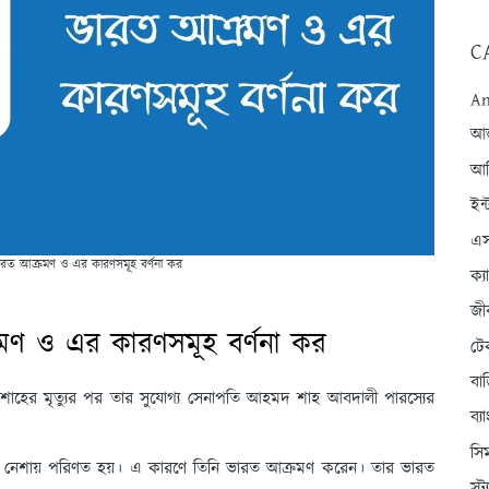
C
An
আন্
আব
ইন্
এস
রত আক্রমণ ও এর কারণসমূহ বর্ণনা কর
ক্
জী
ণ ও এর কারণসমূহ বর্ণনা কর
টে
বা
র শাহের মৃত্যুর পর তার সুযোগ্য সেনাপতি আহমদ শাহ আবদালী পারস্যের
ব্
।
সি
রা নেশায় পরিণত হয়। এ কারণে তিনি ভারত আক্রমণ করেন। তার ভারত