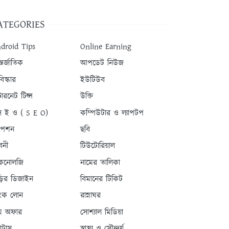
ATEGORIES
droid Tips
Online Earning
তর্জাতিক
আপডেট নিউজ
িস্কার
ইউটিউব
টারনেট টিপ্স
উক্তি
 ই ও ( S E O)
কম্পিউটার ও ল্যাপটপ
যাপশন
ছবি
বনী
টিউটোরিয়াল
কনোলজি
নামের তালিকা
ড়ির ডিজাইন
বিমানের টিকিট
যাংক লোন
রান্নাঘর
ম অফার
সোশ্যাল মিডিয়া