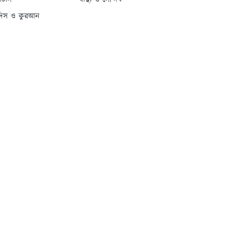
্যাটাস
স্বাস্থ্য ও সৌন্দর্য
দিস ও কুরআন