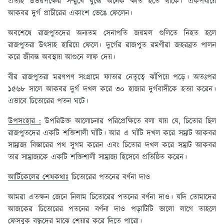
প্রত্যহ উভয়পক্ষের সম্মুখে যুদ্ধে অনেক ক্ষতি হতে থাকে। একপর্যায়ে
আকবর দুর্গ প্রাচীরের একাংশ ভেঙে ফেলেন।
অবশেষে রাজপুতদের অন্যতম সেনাপতি জয়মল গুলিতে নিহত হলে
রাজপুতরা উৎসাহ হারিয়ে ফেলে। দুর্গের রাজপুত রমণীরা জহরব্রত পালন
করে জীবন্ত অবস্থায় আগুনে লাফ দেয়।
বীর রাজপুতরা মরণপণ সংগ্রামে ফাতার নেতৃত্বে ঝাঁপিয়ে পড়ে। অতঃপর
১৫৬৮ সালে আকবর দুর্গ দখল করে ৩০ হাজার দুর্গবাসীকে হত্যা করেন।
এভাবে চিতোরের পতন ঘটে।
উপসংহার :
উপরিউক্ত আলোচনার পরিপ্রেক্ষিতে বলা যায় যে, চিতোর ছিল
রাজপুতদের একটি শক্তিশালী ঘাঁটি। আর এ ঘাঁটি দখল করে সম্রাট আকবর
সাম্রাজ্য বিস্তারের পথ সুগম করেন এবং চিতোর দখল করে সম্রাট আকবর
তার সাম্রাজ্যকে একটি শক্তিশালী সাম্রাজ্য হিসেবে প্রতিষ্ঠিত করেন।
আর্টিকেলের শেষকথাঃ
চিতোরের পতনের বর্ণনা দাও
আমরা এতক্ষন জেনে নিলাম চিতোরের পতনের বর্ণনা দাও। যদি তোমাদের
আজকের চিতোরের পতনের বর্ণনা দাও পড়াটিটি ভালো লাগে তাহলে
ফেসবুক বন্ধুদের মাঝে শেয়ার করে দিতে পারো।