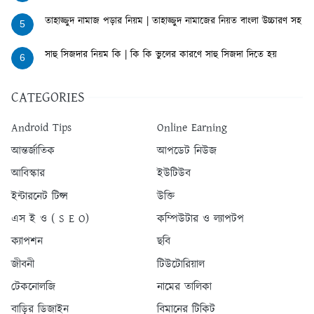
তাহাজ্জুদ নামাজ পড়ার নিয়ম | তাহাজ্জুদ নামাজের নিয়ত বাংলা উচ্চারণ সহ
5
সাহু সিজদার নিয়ম কি | কি কি ভুলের কারণে সাহু সিজদা দিতে হয়
6
CATEGORIES
Android Tips
Online Earning
আন্তর্জাতিক
আপডেট নিউজ
আবিস্কার
ইউটিউব
ইন্টারনেট টিপ্স
উক্তি
এস ই ও ( S E O)
কম্পিউটার ও ল্যাপটপ
ক্যাপশন
ছবি
জীবনী
টিউটোরিয়াল
টেকনোলজি
নামের তালিকা
বাড়ির ডিজাইন
বিমানের টিকিট