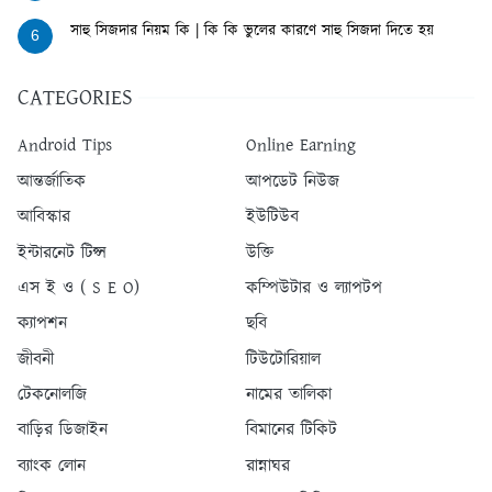
সাহু সিজদার নিয়ম কি | কি কি ভুলের কারণে সাহু সিজদা দিতে হয়
6
CATEGORIES
Android Tips
Online Earning
আন্তর্জাতিক
আপডেট নিউজ
আবিস্কার
ইউটিউব
ইন্টারনেট টিপ্স
উক্তি
এস ই ও ( S E O)
কম্পিউটার ও ল্যাপটপ
ক্যাপশন
ছবি
জীবনী
টিউটোরিয়াল
টেকনোলজি
নামের তালিকা
বাড়ির ডিজাইন
বিমানের টিকিট
ব্যাংক লোন
রান্নাঘর