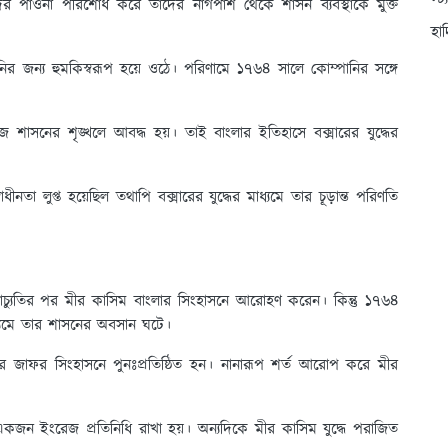
স্ট
র পাওনা পরিশোধ করে তাদের নাগপাশ থেকে শাসন ব্যবস্থাকে মুক্ত
হা
ির জন্য হুমকিস্বরূপ হয়ে ওঠে। পরিণামে ১৭৬৪ সালে কোম্পানির সঙ্গে
েজ শাসনের শৃঙ্খলে আবদ্ধ হয়। তাই বাংলার ইতিহাসে বক্সারের যুদ্ধের
নতা লুপ্ত হয়েছিল তথাপি বক্সারের যুদ্ধের মাধ্যমে তার চূড়ান্ত পরিণতি
্যুতির পর মীর কাসিম বাংলার সিংহাসনে আরোহণ করেন। কিন্তু ১৭৬৪
াধ্যমে তার শাসনের অবসান ঘটে।
মীর জাফর সিংহাসনে পুনঃপ্রতিষ্ঠিত হন। নানারূপ শর্ত আরোপ করে মীর
 একজন ইংরেজ প্রতিনিধি রাখা হয়। অন্যদিকে মীর কাসিম যুদ্ধে পরাজিত