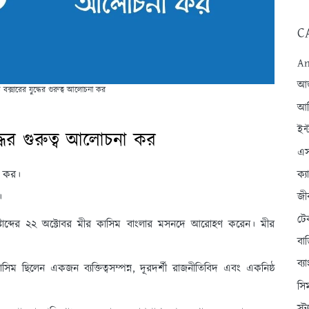
C
An
আন্
ক্সারের যুদ্ধের গুরুত্ব আলোচনা কর
আব
ইন্
ধের গুরুত্ব আলোচনা কর
এস
না কর।
ক্
।
জী
টে
্টাব্দের ২২ অক্টোবর মীর কাসিম বাংলার মসনদে আরোহণ করেন। মীর
বা
ব্
কাসিম ছিলেন একজন ব্যক্তিত্বসম্পন্ন, দূরদর্শী রাজনীতিবিদ এবং একনিষ্ঠ
সি