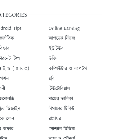
ATEGORIES
droid Tips
Online Earning
তর্জাতিক
আপডেট নিউজ
িস্কার
ইউটিউব
টারনেট টিপ্স
উক্তি
 ই ও ( S E O)
কম্পিউটার ও ল্যাপটপ
যাপশন
ছবি
বনী
টিউটোরিয়াল
কনোলজি
নামের তালিকা
ড়ির ডিজাইন
বিমানের টিকিট
যাংক লোন
রান্নাঘর
ম অফার
সোশ্যাল মিডিয়া