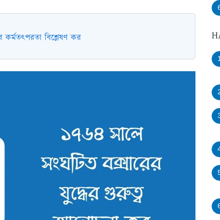
H
র কর্মতৎপরতা বিশ্লেষণ কর