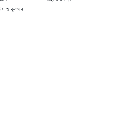
্যাটাস
স্বাস্থ্য ও সৌন্দর্য
দিস ও কুরআন