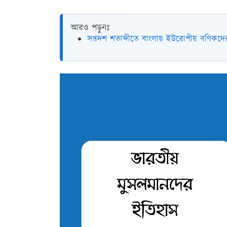
আরও পড়ুনঃ
সপ্তদশ শতাব্দীতে বাংলায় ইউরোপীয় বণিকদে