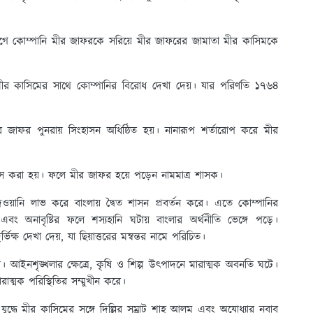
 কোম্পানি মীর জাফরকে সরিয়ে মীর জাফরের জামাতা মীর কাসিমকে
লে মীর কাসিমের সাথে কোম্পানির বিরোধ দেখা দেয়। যার পরিণতি ১৭৬৪
 জাফর পুনরায় সিংহাসন অধিষ্ঠিত হয়। নানারূপ শর্তারোপ করে মীর
্রাস করা হয়। ফলে মীর জাফর হয়ে পড়েন নামমাত্র শাসক।
েওয়ানি লাভ করে বাংলায় দ্বৈত শাসন প্রবর্তন করে। এতে কোম্পানির
 এবং অনাবৃষ্টির ফলে শস্যহানি ঘটায় বাংলার অর্থনীতি ভেঙ্গে পড়ে।
ভিক্ষ দেখা দেয়, যা ছিয়াত্তরের মন্বন্তর নামে পরিচিত।
য়। আইনশৃঙ্খলার ক্ষেত্রে, কৃষি ও শিল্প উৎপাদনে মারাত্মক অবনতি ঘটে।
াত্মক পরিস্থিতির সম্মুখীন করে।
ুদ্ধে মীর কাসিমের সঙ্গে দিল্লির সম্রাট শাহ আলম এবং অযোধ্যার নবাব