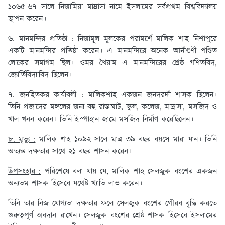
১০৬৫-৬৭ সালে নিজামিয়া মাদ্রাসা নামে ইসলামের সর্বপ্রথম বিশ্ববিদ্যালয়
স্থাপন করেন।
৬. মানমন্দির প্রতিষ্ঠা :
নিজামূল মূলকের পরামর্শে মালিক শাহ নিশাপুরে
একটি মানমন্দির প্রতিষ্ঠা করেন। এ মানমন্দিরে অনেক আনীগুণী পণ্ডিত
লোকের সমাগম ছিল। ওমর খৈয়াম এ মানমন্দিরের শ্রেষ্ঠ গণিতবিদ,
জ্যোর্তিবিদ্যাবিদ ছিলেন।
৭. জনহিতকর কার্যাবলী :
মালিকশাহ একজন জনদরদী শাসক ছিলেন।
তিনি প্রজাদের মঙ্গলের জন্য বহু রাস্তাঘাট, স্কুল, কলেজ, মাদ্রাসা, মসজিদ ও
খাল খনন করেন। তিনি ইস্পাহান জামে মসজিদ নির্মাণ করেছিলেন।
৮. মৃত্যু :
মালিক শাহ ১০৯২ সালে মাত্র ৩৯ বছর বয়সে মারা যান। তিনি
অত্যন্ত দক্ষতার সাথে ২১ বছর শাসন করেন।
উপসংহার :
পরিশেষে বলা যায় যে, মালিক শাহ সেলজুক বংশের একজন
অন্যতম শাসক হিসেবে যথেষ্ট খ্যাতি লাভ করেন।
তিনি তার নিজ যোগ্যতা দক্ষতার ফলে সেলজুক বংশের গৌরব বৃদ্ধি করতে
গুরুত্বপূর্ণ অবদান রাখেন। সেলজুক বংশের শ্রেষ্ঠ শাসক হিসেবে ইসলামের