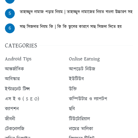
তাহাজ্জুদ নামাজ পড়ার নিয়ম | তাহাজ্জুদ নামাজের নিয়ত বাংলা উচ্চারণ সহ
5
সাহু সিজদার নিয়ম কি | কি কি ভুলের কারণে সাহু সিজদা দিতে হয়
6
CATEGORIES
Android Tips
Online Earning
আন্তর্জাতিক
আপডেট নিউজ
আবিস্কার
ইউটিউব
ইন্টারনেট টিপ্স
উক্তি
এস ই ও ( S E O)
কম্পিউটার ও ল্যাপটপ
ক্যাপশন
ছবি
জীবনী
টিউটোরিয়াল
টেকনোলজি
নামের তালিকা