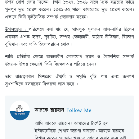
উপর বেশি জোর দিতেন। তিনি ১৩২৭, ১৩২৬ সালে গ্রিক সম্রাটের কাছে
পুনপুন দূত প্রেরণ করেন। ১৩৩১-৩২ সালে কায়রোতে দূত প্রেরণ করেন।
এভাবে তিনি কূটনৈতিক সম্পর্ক জোরদার করেন।
উপসংহার :
পরিশেষে বলা যায় যে, মামলুক সুলতান আল-নাসির ছিলেন
একজন প্রশস্ত হৃদয়, দৃঢ়চিত্ত, সম্পন্ন স্বেচ্ছাচারী, কঠোর নীতিবান, বিচক্ষণ
বুদ্ধিমান এবং প্রতি হিংসাপরায়ন লোক।
শান্তি প্রতিষ্ঠার ক্ষেত্রে অভ্যন্তরীণ গোলযোগ দমন ও বৈদেশিক সম্পর্ক
উন্নয়ন- উভয় ক্ষেত্রেই তিনি বিচক্ষণতার পরিচয় দেন।
তার রাজত্বকালে মিশরের ঐশ্বর্য্য ও সমৃদ্ধি বৃদ্ধি পায় এবং জনগণ
সুখশান্তিতে বসবাসের নিশ্চয়তা লাভ করে ।
আরকে রায়হান
Follow Me
আমি আরকে রায়হান। আমাদের টার্গেট হল
ইন্টারনেটকে শেখার জায়গা বানানো। আরকে রায়হান
বিশ্বাস করেন যে জ্ঞান শুধুমাত্র শেয়ার করার জন্য তাই