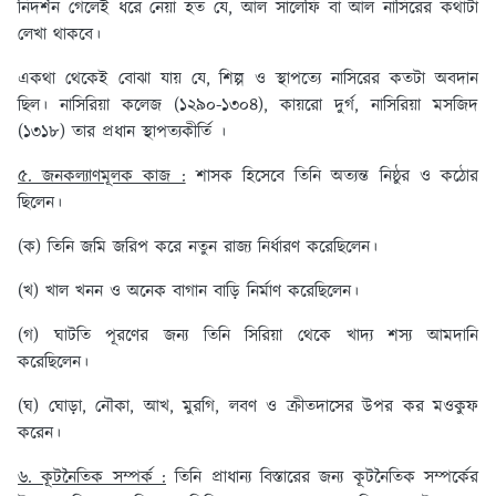
নিদর্শন গেলেই ধরে নেয়া হত যে, আল সালেফি বা আল নাসিরের কথাটা
লেখা থাকবে।
একথা থেকেই বোঝা যায় যে, শিল্প ও স্থাপত্যে নাসিরের কতটা অবদান
ছিল। নাসিরিয়া কলেজ (১২৯০-১৩০৪), কায়রো দুর্গ, নাসিরিয়া মসজিদ
(১৩১৮) তার প্রধান স্থাপত্যকীর্তি ।
৫. জনকল্যাণমূলক কাজ :
শাসক হিসেবে তিনি অত্যন্ত নিষ্ঠুর ও কঠোর
ছিলেন।
(ক) তিনি জমি জরিপ করে নতুন রাজ্য নির্ধারণ করেছিলেন।
(খ) খাল খনন ও অনেক বাগান বাড়ি নির্মাণ করেছিলেন।
(গ) ঘাটতি পূরণের জন্য তিনি সিরিয়া থেকে খাদ্য শস্য আমদানি
করেছিলেন।
(ঘ) ঘোড়া, নৌকা, আখ, মুরগি, লবণ ও ক্রীতদাসের উপর কর মওকুফ
করেন।
৬. কূটনৈতিক সম্পর্ক :
তিনি প্রাধান্য বিস্তারের জন্য কূটনৈতিক সম্পর্কের