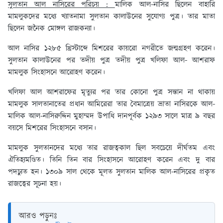
সুলতান আল নাসিরের পরিচয় :
মালিক আল-নাসির ছিলেন বাহারি
মামলুকদের মধ্যে খ্যাতনামা সুলতান কালাউনের সুযোগ্য পুত্র। তার মাতা
ছিলেন জনৈক মোঙ্গল রাজকন্যা।
আল নাসির ১২৮৫ খ্রিস্টাব্দে মিশরের কায়রো নগরীতে জন্মগ্রহণ করেন।
সুলতান কালাউনের পর তদীয় পুত্র তদীয় পুত্র খলিফা আল- আশরাফ
মামলুক সিংহাসনে আরোহণ করেন।
খলিফা আল আশরাফের মৃত্যুর পর তার কোনো পুত্র সন্তান না থাকায়
মামলুক সালতানাতের প্রধান আমিরেরা তার বৈমাত্রেয় ভ্রাতা নাসিরকে আল-
মালিক আল-নাসিরুদ্দিন মুহাম্মদ উপাধি দানপূর্বক ১২৯৩ সালে মাত্র ৯ বছর
বয়সে মিশরের সিংহাসনে বসান।
মামলুক সুলতানদের মধ্যে তার রাজত্বকাল ছিল সবচেয়ে দীর্ঘতম এবং
ঐতিহ্যমণ্ডিত। তিনি তিন বার সিংহাসনে আরোহণ করেন এবং দু বার
পদচ্যুত হন। ১৩০৯ সাল থেকে মূলত সুলতান মালিক আল-নাসিরের প্রকৃত
রাজত্বের সূচনা হয়।
আরও পড়ুনঃ