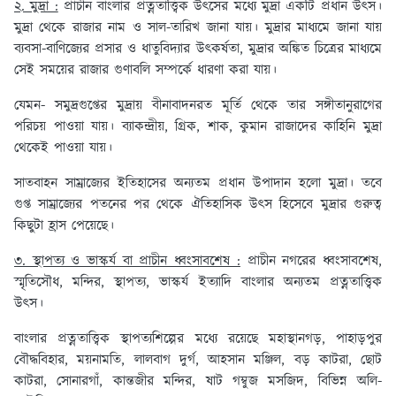
২. মুদ্রা :
প্রাচীন বাংলার প্রত্নতাত্ত্বিক উৎসের মধ্যে মুদ্রা একটি প্রধান উৎস।
মুদ্রা থেকে রাজার নাম ও সাল-তারিখ জানা যায়। মুদ্রার মাধ্যমে জানা যায়
ব্যবসা-বাণিজ্যের প্রসার ও ধাতুবিদ্যার উৎকর্ষতা, মুদ্রার অঙ্কিত চিত্রের মাধ্যমে
সেই সময়ের রাজার গুণাবলি সম্পর্কে ধারণা করা যায়।
যেমন- সমুদ্রগুপ্তের মুদ্রায় বীনাবাদনরত মূর্তি থেকে তার সঙ্গীতানুরাগের
পরিচয় পাওয়া যায়। ব্যাকন্দ্রীয়, গ্রিক, শাক, কুমান রাজাদের কাহিনি মুদ্রা
থেকেই পাওয়া যায়।
সাতবাহন সাম্রাজ্যের ইতিহাসের অন্যতম প্রধান উপাদান হলো মুদ্রা। তবে
গুপ্ত সাম্রাজ্যের পতনের পর থেকে ঐতিহাসিক উৎস হিসেবে মুদ্রার গুরুত্ব
কিছুটা হ্রাস পেয়েছে।
৩. স্থাপত্য ও ভাস্কর্য বা প্রাচীন ধ্বংসাবশেষ :
প্রাচীন নগরের ধ্বংসাবশেষ,
স্মৃতিসৌধ, মন্দির, স্থাপত্য, ভাস্কর্য ইত্যাদি বাংলার অন্যতম প্রত্নতাত্ত্বিক
উৎস।
বাংলার প্রত্নতাত্ত্বিক স্থাপত্যশিল্পের মধ্যে রয়েছে মহাস্থানগড়, পাহাড়পুর
বৌদ্ধবিহার, ময়নামতি, লালবাগ দুর্গ, আহসান মঞ্জিল, বড় কাটরা, ছোট
কাটরা, সোনারগাঁ, কান্তজীর মন্দির, ষাট গম্বুজ মসজিদ, বিভিন্ন অলি-