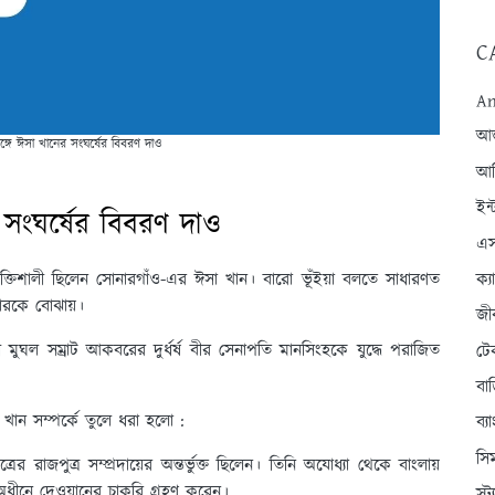
C
An
আন্
্গে ঈসা খানের সংঘর্ষের বিবরণ দাও
আব
ইন্
 সংঘর্ষের বিবরণ দাও
এস
শক্তিশালী ছিলেন সোনারগাঁও-এর ঈসা খান। বারো ভূঁইয়া বলতে সাধারণত
ক্
দারকে বোঝায়।
জী
ী মুঘল সম্রাট আকবরের দুর্ধর্ষ বীর সেনাপতি মানসিংহকে যুদ্ধে পরাজিত
টে
বা
া খান সম্পর্কে তুলে ধরা হলো :
ব্
সি
রাজপুত্র সম্প্রদায়ের অন্তর্ভুক্ত ছিলেন। তিনি অযোধ্যা থেকে বাংলায়
অধীনে দেওয়ানের চাকরি গ্রহণ করেন।