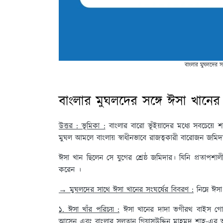
বাংলার মুঘলদের সঙ
বাংলার মুঘলদের সঙ্গে ঈসা খানের
উত্তর : ভূমিকা :
বাংলার বারো ভূঁইয়াদের মধ্যে সবচেয়ে 
মুঘল আমলে বাংলায় স্বাধীনভাবে রাজত্বকারী বারোজন জমি
ঈসা খান ছিলেন সে যুগের শ্রেষ্ঠ জমিদার। যিনি প্রতাপশাল
করেন ।
→ মুঘলদের সাথে ঈসা খানের সংঘর্ষের বিবরণ :
নিম্নে ঈস
১. ঈসা খাঁর পরিচয় :
ঈসা খানের দাদা ভগীরথ বাইস গোত্রের 
আসেন এবং বাংলার সুলতান গিয়াসউদ্দিন মাহমুদ শাহ-এর 