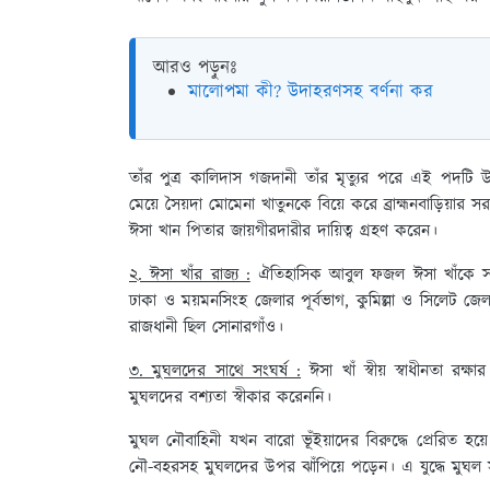
আরও পড়ুনঃ
মালোপমা কী? উদাহরণসহ বর্ণনা কর
তাঁর পুত্র কালিদাস গজদানী তাঁর মৃত্যুর পরে এই পদটি উত
মেয়ে সৈয়দা মোমেনা খাতুনকে বিয়ে করে ব্রাহ্মনবাড়িয়
ঈসা খান পিতার জায়গীরদারীর দায়িত্ব গ্রহণ করেন।
২. ঈসা খাঁর রাজ্য :
ঐতিহাসিক আবুল ফজল ঈসা খাঁকে সর্ব
ঢাকা ও ময়মনসিংহ জেলার পূর্বভাগ, কুমিল্লা ও সিলেট জেল
রাজধানী ছিল সোনারগাঁও।
৩. মুঘলদের সাথে সংঘর্ষ :
ঈসা খাঁ স্বীয় স্বাধীনতা রক্
মুঘলদের বশ্যতা স্বীকার করেননি।
মুঘল নৌবাহিনী যখন বারো ভূঁইয়াদের বিরুদ্ধে প্রেরিত হয
নৌ-বহরসহ মুঘলদের উপর ঝাঁপিয়ে পড়েন। এ যুদ্ধে মুঘল 