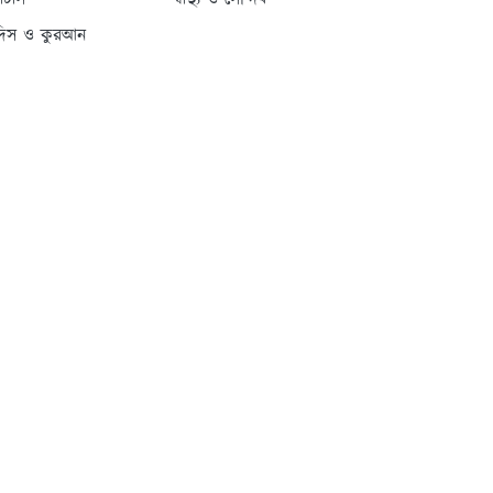
্যাটাস
স্বাস্থ্য ও সৌন্দর্য
দিস ও কুরআন