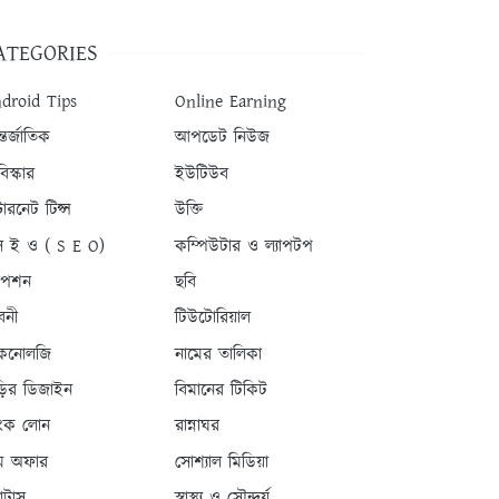
ATEGORIES
droid Tips
Online Earning
তর্জাতিক
আপডেট নিউজ
িস্কার
ইউটিউব
টারনেট টিপ্স
উক্তি
 ই ও ( S E O)
কম্পিউটার ও ল্যাপটপ
যাপশন
ছবি
বনী
টিউটোরিয়াল
কনোলজি
নামের তালিকা
ড়ির ডিজাইন
বিমানের টিকিট
যাংক লোন
রান্নাঘর
ম অফার
সোশ্যাল মিডিয়া