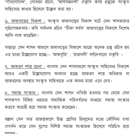
'গীতগোবিন্দ', গোবর্ধন রচিত, 'আর্যসন্তদর্শী' প্রভৃতি কাব্য গ্রন্থকে সংস্কৃত
সাহিত্যের ভাণ্ডার হিসেবে উল্লেখ করা হয়।
৬. ভাষাতত্ত্বের বিকাশ :
সংস্কৃত ভাষাতত্ত্বের বিকাশ ঘটে সেন শাসকদের
পৃষ্ঠপোষকতায়। কবি সর্বানন্দ রচিত “টীকা সর্বস্ব' ভাষাতত্ত্বের বিকাশে বিশেষ
খ্যাতি লাভ করেছিল।
তাছাড়া সেন শাসন আমলে ভাষাতত্ত্বের বিকাশে আরো অনেক গ্রন্থ রচিত হয়
এর মধ্যে উল্লেযোগ্য হচ্ছে— 'ভাষাবৃত্তি' : 'হারাবলী' বর্ণদেখানো প্রভৃতি ।
৭. ব্যাকরণ শাস্ত্র রচনা :
বাংলায় সেন শাসনামলে সংস্কৃত সাহিত্যের বিকাশে
আরও একটি উল্লেখযোগ্য অবদান হচ্ছে ব্যাকরণ শাস্ত্র অধিকার বা
ব্যাকরণের ব্যবহার সংস্কৃত সাহিত্যকে এক অনন্য মাত্রা এনে দেয়।
৮. সমাজ সংস্কার :
বাংলায় সেন শাসন প্রতিষ্ঠা হওয়ার পর থেকে সেন
শাসকগণ বিভিন্ন ধরনের সামাজিক পরিবর্তনের মাধ্যমে সমাজ সংস্কার
করতে আগ্রহী হয়ে সমাজ সংস্কার করেছেন।
বল্লাল সেন তার রাজত্বকালে উচ্চ শ্রেণির হিন্দুদের মধ্যে কৌলিন্য প্রথা
প্রবর্তন করে সেন যুগের বিশিষ্ট সমাজ সংস্কারক হিসেবে পরিচিত হয়ে
আছেন।