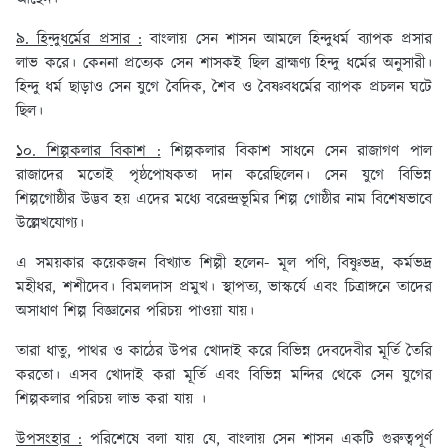
৯. হিন্দুধর্মের প্রসার :
বাংলায় সেন শাসন আমলে হিন্দুধর্ম ব্যাপক প্রসার
লাভ করে। কেননা প্রত্যেক সেন শাসকই ছিল ব্রাহ্মণ্য হিন্দু ধর্মের অনুসারী।
হিন্দু ধর্ম ছাড়াও সেন যুগে বৈদিক, শৈব ও বৈষ্ণবধর্মের ব্যাপক প্রচলন ঘটে
ছিল।
১০. শিল্পকলার বিকাশ :
শিল্পকলার বিকাশ সাধনে সেন রাজাগণ পাল
রাজাদের মতোই পৃষ্ঠপোষকতা দান করেছিলেন। সেন যুগে বিভিন্ন
শিল্পগোষ্ঠীর উদ্ভব হয় এদের মধ্যে বরেন্দ্রভূমির শিল্প গোষ্ঠীর নাম বিশেষভাবে
উল্লেখযোগ্য।
এ সময়কার কয়েকজন বিখ্যাত শিল্পী হলেন- মূল পণি, বিষ্ণুভদ্র, কর্মভদ্র
মহীধর, শশীদেব। বিমলদাস প্রমুখ। স্থাপত্য, ভাস্কর্যে এবং চিত্রাঙ্গনে তাদের
অসাধাণ শিল্প বিজ্ঞানের পরিচয় পাওয়া যায়।
তারা ধাতু, পাথর ও কাঠের উপর খোদাই করে বিভিন্ন দেবদেবীর মূর্তি তৈরি
করতো। এসব খোদাই করা মূর্তি এবং বিভিন্ন মন্দির থেকে সেন যুগের
শিল্পকলার পরিচয় লাভ করা যায় ।
উপসংহার :
পরিশেষে বলা যায় যে, বাংলায় সেন শাসন একটি গুরুত্বপূর্ণ