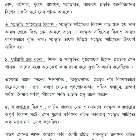
বেদ, ধর্মশাস্ত্র, পুরাণ, রামায়ণ, মহাভারত, ব্যাকরণ প্রভৃতি জ্ঞানবিজ্ঞানের
বিশেষ উন্নতি ঘটে সেন শাসন আমলে।
৩. সংস্কৃতি সাহিত্যের বিকাশ :
সংস্কৃতি সাহিত্যের বিকাশ লাভ শুরু হয় পাল
আমল থেকে কিন্তু সেন আমলে এসে এ সংস্কৃত সাহিত্যের বিকাশ আরও
ব্যাপকভাবে বৃদ্ধি পায়। সংস্কৃত ভাষায় বিভিন্ন সংস্কৃত সাহিত্যের উৎকর্ষ
সাধিত হয়।
৪. ধর্মাশ্রয়ী গ্রন্থ রচনা :
শিক্ষা ও সংস্কৃতির পৃষ্ঠপোষক ছিলেন প্রত্যেক সেন
শাসক। তাদের মধ্যে অনেকেই কাব্য রচনা করে সুখ্যাতি অর্জন করেছিলেন।
এক্ষেত্রে বল্লাল সেনের 'দানসাগর', 'অদ্ভুতসাগর' গ্রন্থের নাম বিশেষভাবে
উল্লেখযোগ্য। এছাড়া লক্ষ্মণ সেনের পৃষ্ঠপোষকতায় পণ্ডিত হলায়ুধ, ব্রাহ্মণ
সর্বস্ব' 'বৈষ্ণব সর্বস্ব', মীমাংসা সর্বস্ব প্রভৃতি গ্রন্থ রচনা করেন।
৫. কাব্যগ্রন্থের বিকাশ :
প্রাচীন বাংলায় সেন শাসনামলে সংস্কৃত কাব্যগ্রন্থের
অপূর্ব বিকাশ ঘটে। সেন যুগের কবিদের রচিত কাব্যগ্রন্থ সংস্কৃত সাহিত্যে
এক নতুন মাত্রা যোগ করেছিল।
লক্ষ্মণ সেনের শাসন আমলে কবি, ধোয়ী রচিত 'পবনদূত' জয়দেব রচিত