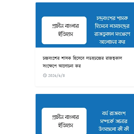
চন্দ্রবংশের শাসক হিসেবে লডহচন্দ্রের রাজত্বকাল
সংক্ষেপে আলোচনা কর
2026/6/8