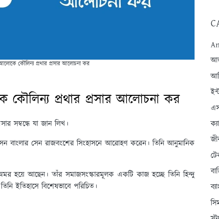
C
An
আন্
ির আলোকে কৌলিন্য প্রথার প্রসার আলোচনা কর
আব
ইন্
োকে কৌলিন্য প্রথার প্রসার আলোচনা কর
এস
রসার সম্বন্ধে যা জান লিখ।
ক্
জী
লাল সেন বাংলার সেন রাজবংশের সিংহাসনে আরোহণ করেন। তিনি আনুমানিক
টে
বা
অমর হয়ে আছেন। তাঁর সমাজসংস্কারমূলক একটি কাজ হচ্ছে তিনি হিন্দু
ই তিনি ইতিহাসে বিশেষভাবে পরিচিত।
ব্
সি