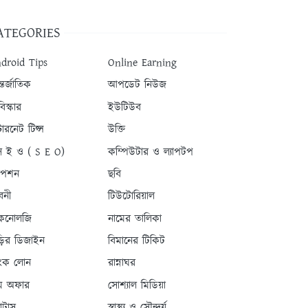
ATEGORIES
droid Tips
Online Earning
তর্জাতিক
আপডেট নিউজ
িস্কার
ইউটিউব
টারনেট টিপ্স
উক্তি
 ই ও ( S E O)
কম্পিউটার ও ল্যাপটপ
যাপশন
ছবি
বনী
টিউটোরিয়াল
কনোলজি
নামের তালিকা
ড়ির ডিজাইন
বিমানের টিকিট
যাংক লোন
রান্নাঘর
ম অফার
সোশ্যাল মিডিয়া