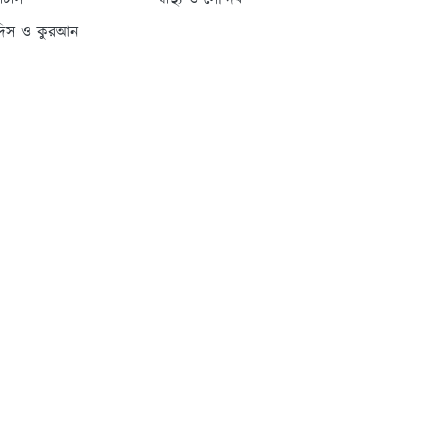
্যাটাস
স্বাস্থ্য ও সৌন্দর্য
দিস ও কুরআন