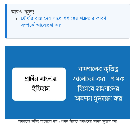
আরও পড়ুনঃ
মৌখরি রাজাদের সাথে শশাঙ্কের শত্রুতার কারণ
সম্পর্কে আলোচনা কর
রামপালের কৃতিত্ব আলোচনা কর । শাসক হিসেবে রামপালের অবদান মূল্যায়ন কর