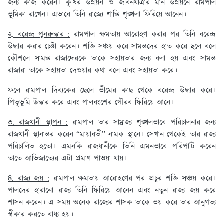
জন্য কাজ করেন। কৃষির উন্নয়ন ও জীবনযাত্রার মান উন্নয়নে রামপাল
ভূমিকা রাখেন। এভাবে তিনি রাজ্যে শান্তি শৃঙ্খলা ফিরিয়ে আনেন।
২. বরেন্দ্র পুনরুদ্ধার :
রামপাল ক্ষমতায় আরোহণ করার পর তিনি বরেন্দ্র
উদ্ধার করার চেষ্টা করেন। শক্তি সঞ্চয় করে সামন্তদের হাত করে ছলে বলে
কৌশলে সামন্ত রাজাদেরকে তাকে সহায়তার জন্য বলা হয় এবং সামন্ত
রাজারা তাকে সহায়তা দেওয়ার কথা বলে এবং সহায়তা করে।
ফলে রামপাল দিব্যকের ছেলে ভীমের কাছ থেকে বরেন্দ্র উদ্ধার করে।
পিতৃভূমি উদ্ধার করে এবং পালবংশের গৌরব ফিরিয়ে আনে।
৩. রাজধানী স্থাপন :
রামপাল তার সাম্রাজ্য শৃঙ্খলভাবে পরিচালনার জন্য
রাজধানী স্থানান্তর করেন “মায়াবতী” নামক স্থানে। সেখান থেকেই তার রাজ্য
পরিচালিত হতো। এমনকি রাজধানীকে তিনি এমনভাবে পরিপাটি করেন
তাতে আভিজাত্যের এটা প্রমাণ পাওয়া যায়।
৪. রাজ্য জয় :
রামপাল ক্ষমতায় আরোহণের পর প্রচুর শক্তি সঞ্চয় করে।
পালদের হারানো রাজ্য তিনি ফিরিয়ে আনেন এবং নতুন রাজ্য জয় করে
শাসন করেন। এ সময় অনেক রাজ্যের শাসক তাকে ভয় করে তার আনুগত্য
স্বীকার করতে বাধ্য হয়।