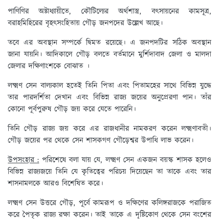
পাণিণির অষ্টাধ্যায়ীতে, কৌটিল্যের অর্থশাস্ত্র, বৎসায়নের কামসূত্র,
বরাহমিহিরের বৃহৎসংহিতায় গৌড় জনপদের উল্লেখ আছে।
তবে এর অবস্থান সম্পর্কে দ্বিমত রয়েছে। এ জনপদটির সঠিক অবস্থান
জানা যায়নি। আদিকালে গৌড় বলতে বর্তমানে মুর্শিদাবাদ জেলা ও মালদা
জেলার দক্ষিণাংশকে বোঝাত ।
লক্ষ্মণ সেন বাল্যকাল হতেই তিনি পিতা এবং পিতামহের সাথে বিভিন্ন যুদ্ধে
তার পারদর্শিতা দেখান এবং বিভিন্ন রাজ্য জয়ের অনুপ্রেরণা পান। তাঁর
কোনো পূর্বপুরুষ গৌড় জয় করে যেতে পারেনি।
তিনি গৌড় রাজ্য জয় করে এর রাজধানীর নামকরণ করেন লক্ষ্মণাবতী।
গৌড় জয়ের পর থেকে সেন শাসকগণ গৌড়েশ্বর উপাধি লাভ করেন।
উপসংহার :
পরিশেষে বলা যায় যে, লক্ষ্মণ সেন একজন বয়স্ক শাসক হলেও
বিভিন্ন রাজ্যজয়ে তিনি যে কৃতিত্বের পরিচয় দিয়েছেন তা তাকে এবং তার
শাসনামলকে আরও বিশেষিত করে।
লক্ষ্মণ সেন উত্তরে গৌড়, পূর্বে কামরূপ ও দক্ষিণের কলিঙ্গরাজকে পরাজিত
করে পৈতৃক রাজ্য রক্ষা করেন। তাই তাকে এ দৃষ্টিকোণ থেকে সেন বংশের