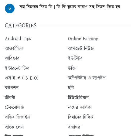
সাহু সিজদার নিয়ম কি | কি কি ভুলের কারণে সাহু সিজদা দিতে হয়
6
CATEGORIES
Android Tips
Online Earning
আন্তর্জাতিক
আপডেট নিউজ
আবিস্কার
ইউটিউব
ইন্টারনেট টিপ্স
উক্তি
এস ই ও ( S E O)
কম্পিউটার ও ল্যাপটপ
ক্যাপশন
ছবি
জীবনী
টিউটোরিয়াল
টেকনোলজি
নামের তালিকা
বাড়ির ডিজাইন
বিমানের টিকিট
ব্যাংক লোন
রান্নাঘর