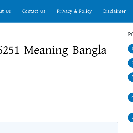
ut Us
Contact Us
Privacy & Policy
Disclaimer
P
 6251 Meaning Bangla