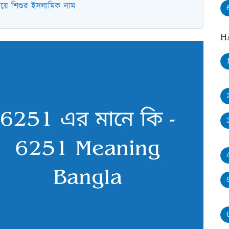
য়ে শিশুর ইসলামিক নাম
H