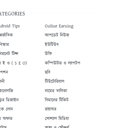
ATEGORIES
droid Tips
Online Earning
তর্জাতিক
আপডেট নিউজ
িস্কার
ইউটিউব
টারনেট টিপ্স
উক্তি
 ই ও ( S E O)
কম্পিউটার ও ল্যাপটপ
যাপশন
ছবি
বনী
টিউটোরিয়াল
কনোলজি
নামের তালিকা
ড়ির ডিজাইন
বিমানের টিকিট
যাংক লোন
রান্নাঘর
ম অফার
সোশ্যাল মিডিয়া