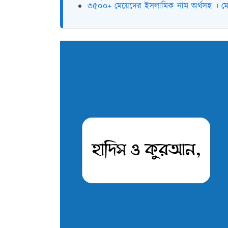
৩৫০০+ মেয়েদের ইসলামিক নাম অর্থসহ । মে