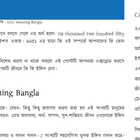
C
 কি - 6251 Meaning Bangla
An
িতে বলতে গেলে এর অর্থ হলো- six thousand two hundred fifty
আন্
ুইশত একান্ন। ৬২৫১ এর মানে কি এই সম্পর্কে আপনাদের কি কোন
আব
ইন্
িশেষ ধারণা না থাকে তাহলে এই পোস্টটি আপনারা এক্সপ্লোর করতে
যাটি জীবনে কি কি ইঙ্গিত দেয়।
এস
ক্
জী
ning Bangla
টে
থাকে। যেমন- কিছু কিছু জায়গায় ধারণা করা হয় এই সংখ্যাটি মানুষের
বা
যেমন- প্রেম ভালবাসা, অর্থ- সম্পদ, সুখ-শান্তিময় জীবন এগুলোকে ইঙ্গিত
ব্
সি
ভারসাম্য ও লালন পালন। 2 সংখ্যাটি সহযোগিতা মূলক ইঙ্গিত প্রদান করে।