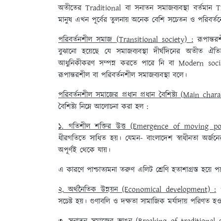
অতীতের Traditional বা সনাতন সমাজব্যবস্থা বর্তমান Tra
মানুষ এখন পূর্বের তুলনায় অনেক বেশি সচেতন ও পরিবর্তনে 
পরিবর্তনশীল সমাজ (Transitional society) :
রূপান্তর
বুঝানো হয়েছে যে সমাজব্যবস্থা দীর্ঘদিনের অতীত ঐতিহ
আধুনিকীকরণ সম্পন্ন করতে পারে নি বা Modern social 
রূপান্তরশীল বা পরিবর্তনশীল সমাজব্যবস্থা বলে।
পরিবর্তনশীল সমাজের প্রধান প্রধান বৈশিষ্ট্য (Main char
বৈশিষ্ট্য নিম্নে আলোচনা করা হল :
১. গতিশীল শক্তির উত্ত (Emergence of moving po
ধীরগতিতে সাধিত হয়। যেমন- বাংলাদেশ স্বাধীনতা অর্জনে
অপূর্ণই থেকে যায়।
এ কারণে পাশ্চাত্যমনা তরুণ এলিট শ্রেণি হতাশাগ্রস্ত হয়ে প
২. অর্থনৈতিক উন্নয়ন (Economical development) :
প
সচেষ্ট হয়। গুণাবলি ও দক্ষতা সামাজিক মর্যাদায় পরিণত হও