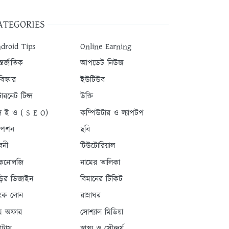
ATEGORIES
droid Tips
Online Earning
তর্জাতিক
আপডেট নিউজ
িস্কার
ইউটিউব
টারনেট টিপ্স
উক্তি
 ই ও ( S E O)
কম্পিউটার ও ল্যাপটপ
যাপশন
ছবি
বনী
টিউটোরিয়াল
কনোলজি
নামের তালিকা
ড়ির ডিজাইন
বিমানের টিকিট
যাংক লোন
রান্নাঘর
ম অফার
সোশ্যাল মিডিয়া