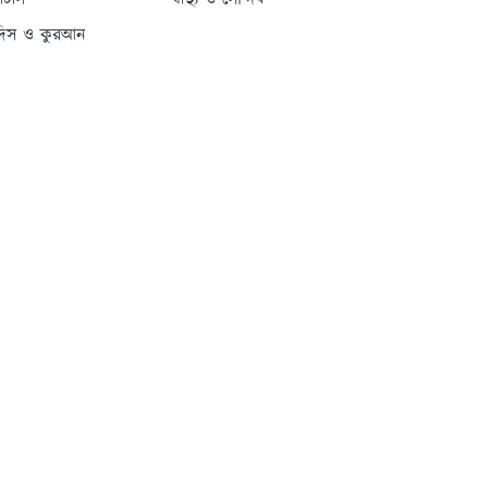
্যাটাস
স্বাস্থ্য ও সৌন্দর্য
দিস ও কুরআন