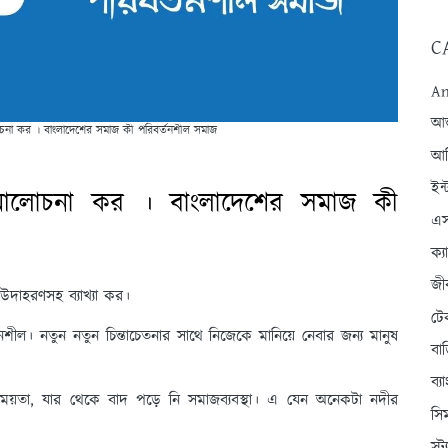
C
An
আন্
লোচনা কর । বাংলাদেশের সমাজ কী পরিবর্তনশীল সমাজ
আব
ইন্
্য আলোচনা কর । বাংলাদেশের সমাজ কী
এস
ক্
জী
 উদাহরণসহ ব্যাখ্যা কর।
টে
তনশীল। নতুন নতুন চিন্তাচেতনার সাথে নিজেকে মানিয়ে নেবার জন্য মানুষ
বা
ব্
িময়তা, যার থেকে বাদ পড়ে নি সমাজব্যবস্থা। এ যেন অনেকটা নদীর
সি