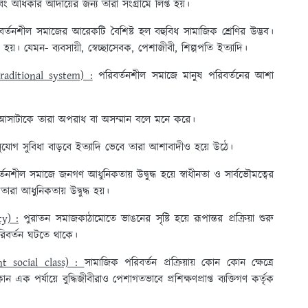
ং অধিকার আদায়ের জন্য তারা সংগ্রামে লিপ্ত হয়।
র্তনশীল সমাজের আরেকটি বৈশিষ্ট হল বহুবিধ সামাজিক শ্রেণির উদ্ভব।
হয়। যেমন- ব্যবসায়ী, স্বেচ্ছাসেবক, পেশাজীবী, শিল্পপতি ইত্যাদি।
raditional system) :
পরিবর্তনশীল সমাজে মানুষ পরিবর্তনের আশা
ে আসাটাকে তারা অপরাধ বা অসম্মান বলে মনে করে।
সুযোগ সুবিধা বাড়বে ইত্যাদি ভেবে তারা আশাবাদীও হয়ে উঠে।
তনশীল সমাজে জনগণ আধুনিকতায় উদ্বুদ্ধ হয়ে স্বাধীনতা ও সার্বভৌমত্বের
ারা আধুনিকতায় উদ্বুদ্ধ হয়।
ty) :
পুরাতন সমাজকাঠামোতে ভাঙনের সৃষ্টি হয়ে রূপান্তর প্রক্রিয়া শুরু
রিবর্তন ঘটতে থাকে।
ent social class) :
সামাজিক পরিবর্তন প্রক্রিয়ায় কোন কোন ক্ষেত্রে
 পর্যায়ে বুদ্ধিজীবীরাও পেশাগতভাবে প্রশিক্ষণপ্রাপ্ত ব্যক্তিগণ কর্তৃক