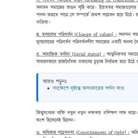
৩. সনাতন সমাজের ভাঙন (Breaking of traditional 
সনাতন সমাজের ভাঙন সৃষ্টি করে। উন্নততর সমাজগুলোর 
পালন করতে পারে সে সম্পর্কে ক্রমশ সচেতন হয়ে উঠে। 
প্রক্রিয়া।
৪. মূল্যবোধ পরিবর্তন (Change of values) :
সনাতন সমাজ
মূল্যবোধের পরিবর্তন পরিবর্তনশীল সমাজের একটি অনন্য বৈশি
৫. সামাজিক মর্যাদা (Social status) :
আধুনিকতর সমাজের
সাধারণভাবে রাজনৈতিক প্রভাবের চূড়ান্ত নির্ধারক হয়ে উঠে
আরও পড়ুনঃ
সংক্ষেপে দৃষ্টান্ত অলংকারের বর্ণনা দাও
কিছুসংখ্যক ব্যক্তি নতুন নতুন দক্ষতায় প্রশিক্ষণ লাভ করে
অংশ হিসেবেই ছিলেন।
৬. অধিকার সচেতনতা (Consciousness of right) :
অধিক