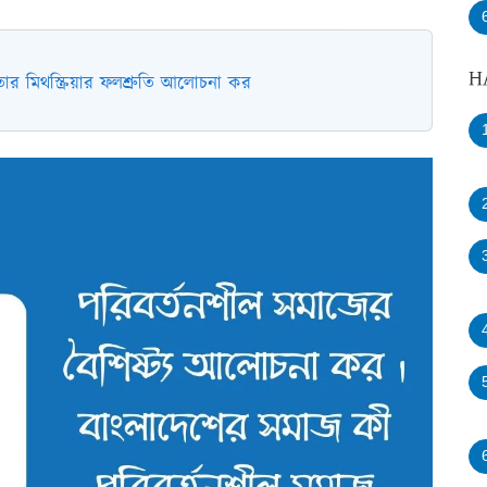
H
ার মিথস্ক্রিয়ার ফলশ্রুতি আলোচনা কর