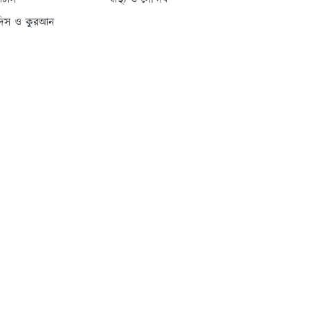
্যাটাস
স্বাস্থ্য ও সৌন্দর্য
দিস ও কুরআন