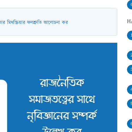
H
ার মিথস্ক্রিয়ার ফলশ্রুতি আলোচনা কর