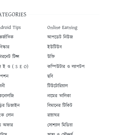
ATEGORIES
droid Tips
Online Earning
তর্জাতিক
আপডেট নিউজ
িস্কার
ইউটিউব
টারনেট টিপ্স
উক্তি
 ই ও ( S E O)
কম্পিউটার ও ল্যাপটপ
যাপশন
ছবি
বনী
টিউটোরিয়াল
কনোলজি
নামের তালিকা
ড়ির ডিজাইন
বিমানের টিকিট
যাংক লোন
রান্নাঘর
ম অফার
সোশ্যাল মিডিয়া