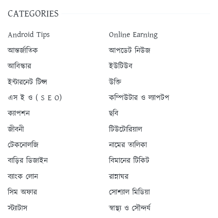
CATEGORIES
Android Tips
Online Earning
আন্তর্জাতিক
আপডেট নিউজ
আবিস্কার
ইউটিউব
ইন্টারনেট টিপ্স
উক্তি
এস ই ও ( S E O)
কম্পিউটার ও ল্যাপটপ
ক্যাপশন
ছবি
জীবনী
টিউটোরিয়াল
টেকনোলজি
নামের তালিকা
বাড়ির ডিজাইন
বিমানের টিকিট
ব্যাংক লোন
রান্নাঘর
সিম অফার
সোশ্যাল মিডিয়া
স্ট্যাটাস
স্বাস্থ্য ও সৌন্দর্য