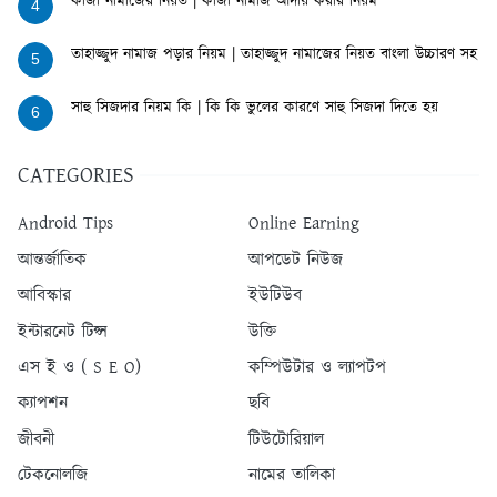
কাজা নামাজের নিয়ত | কাজা নামাজ আদায় করার নিয়ম
4
তাহাজ্জুদ নামাজ পড়ার নিয়ম | তাহাজ্জুদ নামাজের নিয়ত বাংলা উচ্চারণ সহ
5
সাহু সিজদার নিয়ম কি | কি কি ভুলের কারণে সাহু সিজদা দিতে হয়
6
CATEGORIES
Android Tips
Online Earning
আন্তর্জাতিক
আপডেট নিউজ
আবিস্কার
ইউটিউব
ইন্টারনেট টিপ্স
উক্তি
এস ই ও ( S E O)
কম্পিউটার ও ল্যাপটপ
ক্যাপশন
ছবি
জীবনী
টিউটোরিয়াল
টেকনোলজি
নামের তালিকা