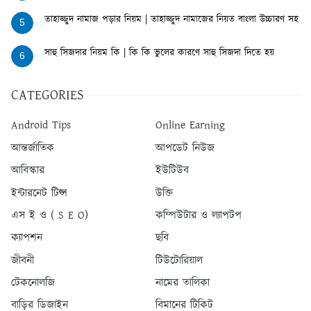
তাহাজ্জুদ নামাজ পড়ার নিয়ম | তাহাজ্জুদ নামাজের নিয়ত বাংলা উচ্চারণ সহ
5
সাহু সিজদার নিয়ম কি | কি কি ভুলের কারণে সাহু সিজদা দিতে হয়
6
CATEGORIES
Android Tips
Online Earning
আন্তর্জাতিক
আপডেট নিউজ
আবিস্কার
ইউটিউব
ইন্টারনেট টিপ্স
উক্তি
এস ই ও ( S E O)
কম্পিউটার ও ল্যাপটপ
ক্যাপশন
ছবি
জীবনী
টিউটোরিয়াল
টেকনোলজি
নামের তালিকা
বাড়ির ডিজাইন
বিমানের টিকিট