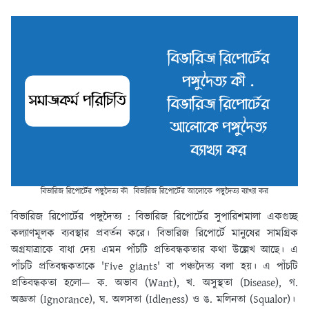
বিভারিজ রিপোর্টের পঙ্গুদৈত্য কী বিভারিজ রিপোর্টের আলোকে পঙ্গুদৈত্য ব্যাখ্যা কর
বিভারিজ রিপোর্টের পঙ্গুদৈত্য :
বিভারিজ রিপোর্টের সুপারিশমালা একগুচ্ছ
কল্যাণমূলক ব্যবস্থার প্রবর্তন করে। বিভারিজ রিপোর্টে মানুষের সামগ্রিক
অগ্রযাত্রাকে বাধা দেয় এমন পাঁচটি প্রতিবন্ধকতার কথা উল্লেখ আছে। এ
পাঁচটি প্রতিবন্ধকতাকে 'Five giants' বা পঞ্চদৈত্য বলা হয়। এ পাঁচটি
প্রতিবন্ধকতা হলো— ক. অভাব (Want), খ. অসুস্থতা (Disease), গ.
অজ্ঞতা (Ignorance), ঘ. অলসতা (Idleness) ও ঙ. মলিনতা (Squalor)।