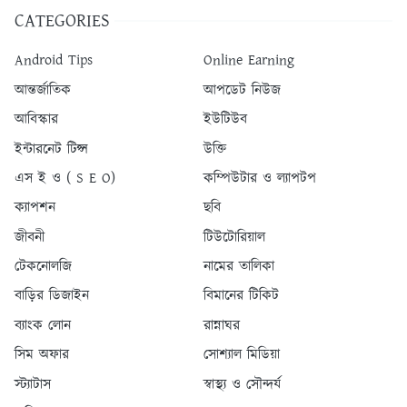
CATEGORIES
Android Tips
Online Earning
আন্তর্জাতিক
আপডেট নিউজ
আবিস্কার
ইউটিউব
ইন্টারনেট টিপ্স
উক্তি
এস ই ও ( S E O)
কম্পিউটার ও ল্যাপটপ
ক্যাপশন
ছবি
জীবনী
টিউটোরিয়াল
টেকনোলজি
নামের তালিকা
বাড়ির ডিজাইন
বিমানের টিকিট
ব্যাংক লোন
রান্নাঘর
সিম অফার
সোশ্যাল মিডিয়া
স্ট্যাটাস
স্বাস্থ্য ও সৌন্দর্য