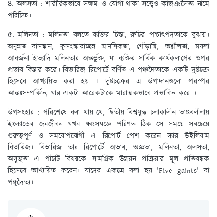
৪. অলসতা :
শারীরিকভাবে সক্ষম ও যোগ্য থাকা সত্ত্বেও কাজঞদৈত্য নামে
পরিচিত।
৫. মলিনতা :
মলিনতা বলতে ব্যক্তির চিন্তা, রুচির পশ্চাৎপদতাকে বুঝায়।
অনুন্নত বাসস্থান, কুসংস্কারাচ্ছন্ন মানসিকতা, গোঁড়ামি, অশ্লীলতা, ময়লা
আবর্জনা ইত্যাদি মলিনতার অন্তর্ভুক্ত, যা ব্যক্তির সার্বিক কার্যকলাপের ওপর
প্রভাব বিস্তার করে। বিভারিজ রিপোর্টে বর্ণিত এ পঞ্চদৈত্যকে একটি দুষ্টচক্র
হিসেবে আখ্যায়িত করা হয় । দুষ্টচক্রের এ উপাদানগুলো পরস্পর
আন্তঃসম্পর্কিত, যার একটা আরেকটাকে মারাত্মকভাবে প্রভাবিত করে ।
উপসংহার :
পরিশেষে বলা যায় যে, দ্বিতীয় বিশ্বযুদ্ধ চলাকালীন তাণ্ডবলীলায়
ইংল্যান্ডের জনজীবন যখন ধ্বংসযজ্ঞে পরিণত ঠিক সে সময়ে সবচেয়ে
গুরুত্বপূর্ণ ও সময়োপযোগী এ রিপোর্ট পেশ করেন স্যার উইলিয়াম
বিভারিজ। বিভারিজ তার রিপোর্টে অভাব, অজ্ঞতা, মলিনতা, অলসতা,
অসুস্থতা এ পাঁচটি বিষয়কে সামগ্রিক উন্নয়ন প্রক্রিয়ার মূল প্রতিবন্ধক
হিসেবে আখ্যায়িত করেন। যাদের একত্রে বলা হয় 'Five gaints' বা
পঙ্গুদৈত্য।