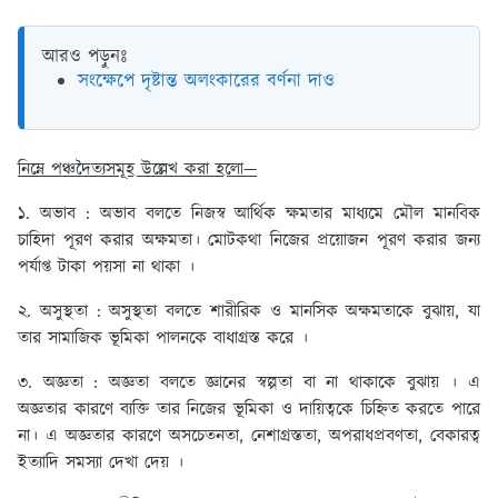
আরও পড়ুনঃ
সংক্ষেপে দৃষ্টান্ত অলংকারের বর্ণনা দাও
নিম্নে পঞ্চদৈত্যসমূহ উল্লেখ করা হলো—
১. অভাব :
অভাব বলতে নিজস্ব আর্থিক ক্ষমতার মাধ্যমে মৌল মানবিক
চাহিদা পূরণ করার অক্ষমতা। মোটকথা নিজের প্রয়োজন পূরণ করার জন্য
পর্যাপ্ত টাকা পয়সা না থাকা ।
২. অসুস্থতা :
অসুস্থতা বলতে শারীরিক ও মানসিক অক্ষমতাকে বুঝায়, যা
তার সামাজিক ভূমিকা পালনকে বাধাগ্রস্ত করে ।
৩. অজ্ঞতা :
অজ্ঞতা বলতে জ্ঞানের স্বল্পতা বা না থাকাকে বুঝায় । এ
অজ্ঞতার কারণে ব্যক্তি তার নিজের ভূমিকা ও দায়িত্বকে চিহ্নিত করতে পারে
না। এ অজ্ঞতার কারণে অসচেতনতা, নেশাগ্রস্ততা, অপরাধপ্রবণতা, বেকারত্ব
ইত্যাদি সমস্যা দেখা দেয় ।