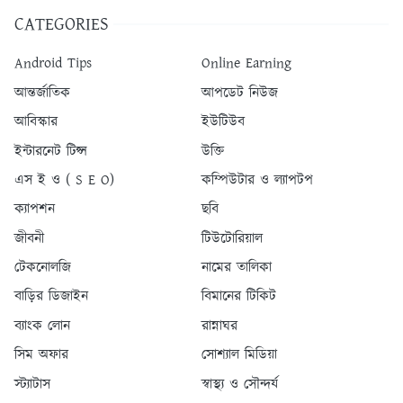
CATEGORIES
Android Tips
Online Earning
আন্তর্জাতিক
আপডেট নিউজ
আবিস্কার
ইউটিউব
ইন্টারনেট টিপ্স
উক্তি
এস ই ও ( S E O)
কম্পিউটার ও ল্যাপটপ
ক্যাপশন
ছবি
জীবনী
টিউটোরিয়াল
টেকনোলজি
নামের তালিকা
বাড়ির ডিজাইন
বিমানের টিকিট
ব্যাংক লোন
রান্নাঘর
সিম অফার
সোশ্যাল মিডিয়া
স্ট্যাটাস
স্বাস্থ্য ও সৌন্দর্য