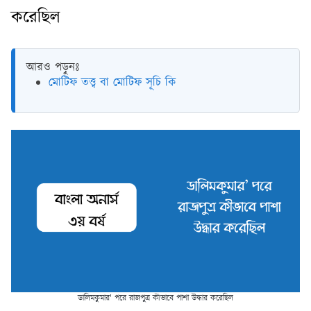
করেছিল
আরও পড়ুনঃ
মোটিফ তত্ত্ব বা মোটিফ সূচি কি
ডালিমকুমার' পরে রাজপুত্র কীভাবে পাশা উদ্ধার করেছিল