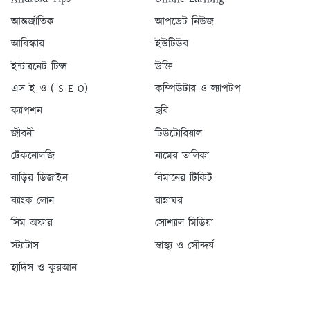
আন্তর্জাতিক
আপডেট নিউজ
আবিস্কার
ইউটিউব
ইন্টারনেট টিপ্স
উক্তি
এস ই ও ( S E O)
কম্পিউটার ও ল্যাপটপ
ক্যাপশন
ছবি
জীবনী
টিউটোরিয়াল
টেকনোলজি
নামের তালিকা
বাড়ির ডিজাইন
বিমানের টিকিট
ব্যাংক লোন
রান্নাঘর
সিম অফার
সোশ্যাল মিডিয়া
স্ট্যাটাস
স্বাস্থ্য ও সৌন্দর্য
হাদিস ও কুরআন