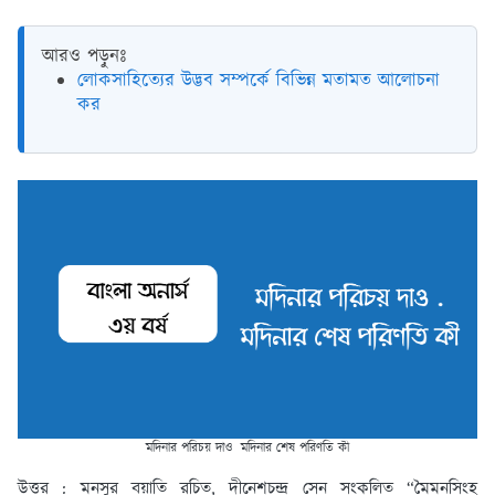
আরও পড়ুনঃ
লোকসাহিত্যের উদ্ভব সম্পর্কে বিভিন্ন মতামত আলোচনা
কর
মদিনার পরিচয় দাও মদিনার শেষ পরিণতি কী
উত্তর :
মনসুর বয়াতি রচিত, দীনেশচন্দ্র সেন সংকলিত “মৈমনসিংহ