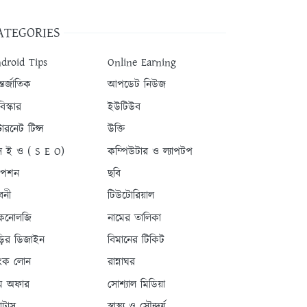
ATEGORIES
droid Tips
Online Earning
তর্জাতিক
আপডেট নিউজ
িস্কার
ইউটিউব
টারনেট টিপ্স
উক্তি
 ই ও ( S E O)
কম্পিউটার ও ল্যাপটপ
যাপশন
ছবি
বনী
টিউটোরিয়াল
কনোলজি
নামের তালিকা
ড়ির ডিজাইন
বিমানের টিকিট
যাংক লোন
রান্নাঘর
ম অফার
সোশ্যাল মিডিয়া