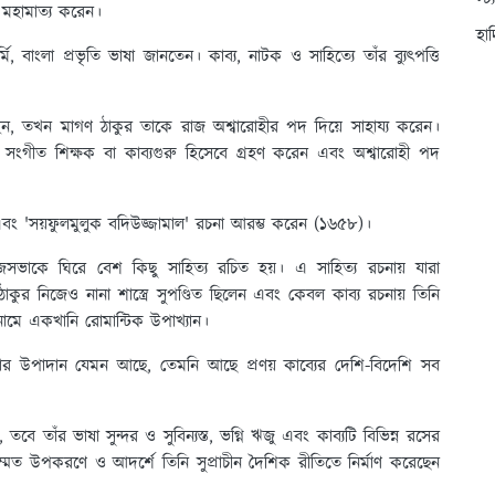
স্ট
া মহামাত্য করেন।
হা
, বাংলা প্রভৃতি ভাষা জানতেন। কাব্য, নাটক ও সাহিত্যে তাঁর ব্যুৎপত্তি
হন, তখন মাগণ ঠাকুর তাকে রাজ অশ্বারোহীর পদ দিয়ে সাহায্য করেন।
সংগীত শিক্ষক বা কাব্যগুরু হিসেবে গ্রহণ করেন এবং অশ্বারোহী পদ
এবং 'সয়ফুলমুলুক বদিউজ্জামাল' রচনা আরম্ভ করেন (১৬৫৮)।
জসভাকে ঘিরে বেশ কিছু সাহিত্য রচিত হয়। এ সাহিত্য রচনায় যারা
কুর নিজেও নানা শাস্ত্রে সুপণ্ডিত ছিলেন এবং কেবল কাব্য রচনায় তিনি
 নামে একখানি রোমান্টিক উপাখ্যান।
কথার উপাদান যেমন আছে, তেমনি আছে প্রণয় কাব্যের দেশি-বিদেশি সব
তবে তাঁর ভাষা সুন্দর ও সুবিন্যস্ত, ভগ্নি ঋজু এবং কাব্যটি বিভিন্ন রসের
ম্মত উপকরণে ও আদর্শে তিনি সুপ্রাচীন দৈশিক রীতিতে নির্মাণ করেছেন