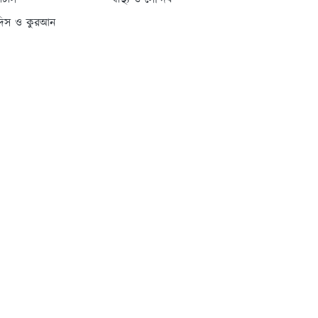
্যাটাস
স্বাস্থ্য ও সৌন্দর্য
দিস ও কুরআন