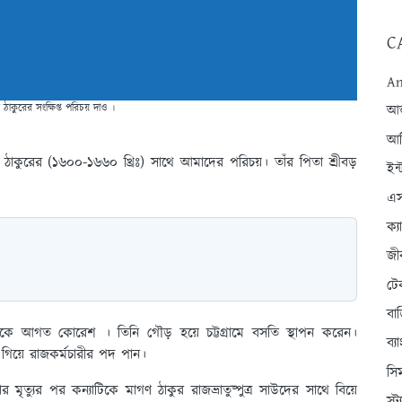
C
An
াকুরের সংক্ষিপ্ত পরিচয় দাও ।
আন্
আব
কুরের (১৬০০-১৬৬০ খ্রিঃ) সাথে আমাদের পরিচয়। তাঁর পিতা শ্রীবড়
ইন্
এস
ক্
জী
টে
বা
ে আগত কোরেশ । তিনি গৌড় হয়ে চট্টগ্রামে বসতি স্থাপন করেন।
ব্
 গিয়ে রাজকর্মচারীর পদ পান।
সি
ত্যুর পর কন্যাটিকে মাগণ ঠাকুর রাজভ্রাতুষ্পুত্র সাউদের সাথে বিয়ে