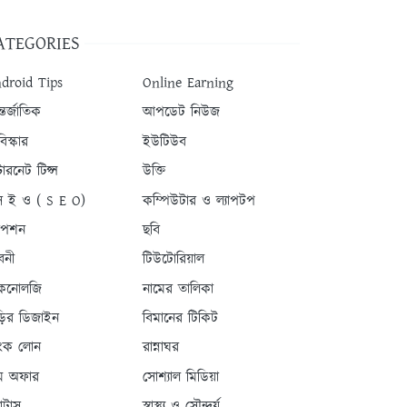
ATEGORIES
droid Tips
Online Earning
তর্জাতিক
আপডেট নিউজ
িস্কার
ইউটিউব
টারনেট টিপ্স
উক্তি
 ই ও ( S E O)
কম্পিউটার ও ল্যাপটপ
যাপশন
ছবি
বনী
টিউটোরিয়াল
কনোলজি
নামের তালিকা
ড়ির ডিজাইন
বিমানের টিকিট
যাংক লোন
রান্নাঘর
ম অফার
সোশ্যাল মিডিয়া