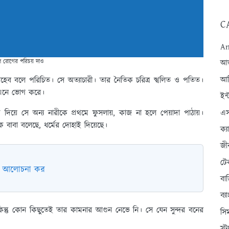
C
An
ি রোগের পরিচয় দাও
আন্
আব
হেব বলে পরিচিত। সে অত্যাচারী। তার নৈতিক চরিত্র স্খলিত ও পতিত।
ে এনে ভোগ করে।
ইন্
এস
িয়ে সে অন্য নারীকে প্রথমে ফুসলায়, কাজ না হলে পেয়াদা পাঠায়।
তাকে বাবা বলেছে, ধর্মের দোহাই দিয়েছে।
ক্
জী
টে
ভাগ আলোচনা কর
বা
ব্
 কিন্তু কোন কিছুতেই তার কামনার আগুন নেভে নি। সে যেন সুন্দর বনের
সি