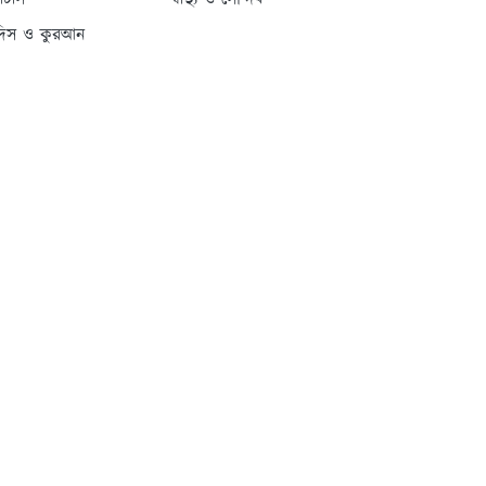
্যাটাস
স্বাস্থ্য ও সৌন্দর্য
দিস ও কুরআন