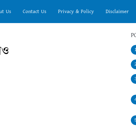
ut Us
Contact Us
Privacy & Policy
Disclaimer
P
াও