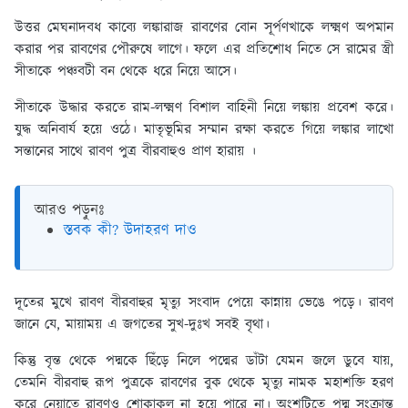
উত্তর মেঘনাদবধ কাব্যে লঙ্কারাজ রাবণের বোন সূর্পণখাকে লক্ষ্মণ অপমান
করার পর রাবণের পৌরুষে লাগে। ফলে এর প্রতিশোধ নিতে সে রামের স্ত্রী
সীতাকে পঞ্চবটী বন থেকে ধরে নিয়ে আসে।
সীতাকে উদ্ধার করতে রাম-লক্ষ্মণ বিশাল বাহিনী নিয়ে লঙ্কায় প্রবেশ করে।
যুদ্ধ অনিবার্য হয়ে ওঠে। মাতৃভূমির সম্মান রক্ষা করতে গিয়ে লঙ্কার লাখো
সন্তানের সাথে রাবণ পুত্র বীরবাহুও প্রাণ হারায় ।
আরও পড়ুনঃ
স্তবক কী? উদাহরণ দাও
দূতের মুখে রাবণ বীরবাহুর মৃত্যু সংবাদ পেয়ে কান্নায় ভেঙে পড়ে। রাবণ
জানে যে, মায়াময় এ জগতের সুখ-দুঃখ সবই বৃথা।
কিন্তু বৃন্ত থেকে পদ্মকে ছিঁড়ে নিলে পদ্মের ডাঁটা যেমন জলে ডুবে যায়,
তেমনি বীরবাহু রূপ পুত্রকে রাবণের বুক থেকে মৃত্যু নামক মহাশক্তি হরণ
করে নেয়াতে রাবণও শোকাকুল না হয়ে পারে না। অংশটিতে পদ্ম সংক্রান্ত