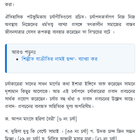
করা।
ঐতিহাসিক পটভূমিকায় চর্যাগীতিগুলো রচিত। চর্যাপদকর্তাগণ নিজ নিজ
অবস্থায় নিজেদের ধর্মতত্ত্ব ব্যাখ্যা প্রসঙ্গে তৎকালীন সমাজের বাস্তব
জীবনযাত্রার যেসব রূপকল্প ব্যবহার করেছেন তা বিস্ময়ের বটে ।
আরও পড়ুনঃ
শিল্পীত বাক্রীতির নামই ছন্দ'- ব্যাখ্যা কর
চর্যাকারেরা তাদের সাধন মার্গের কথা ইশারা ইঙ্গিতে ব্যক্ত করেছেন সামনে
দৃশ্যমান কিছুর আলোকে। আর এই চর্যাপদে চর্যাকারেরা প্রবাদ প্রবচনের
সার্থক প্রয়োগ করেছেন। চর্যায় বহু ধাঁধা ও প্রবাদ প্রবচনের উল্লেখ আছে।
প্রবাদ- প্রবচনের ব্যবহৃত সাহিত্যিক মূল্য অপরিসীম।
ক. আপন মাংসে হরিণা বৈরী' [৬ নং চর্যা]
খ. দুহিলা দুধু কি বেণ্টে সামাই । [৩৩ নং চর্যা] গ. উদক চান্দ জিন সচ্চন
মিচ্ছা। [২৯ নং চর্যা] ঘ. নিসিত আন্ধারী মুসার চারা। [২১ নং চর্যা]