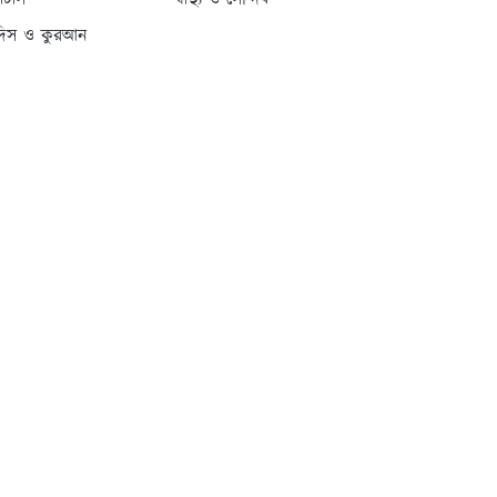
্যাটাস
স্বাস্থ্য ও সৌন্দর্য
দিস ও কুরআন