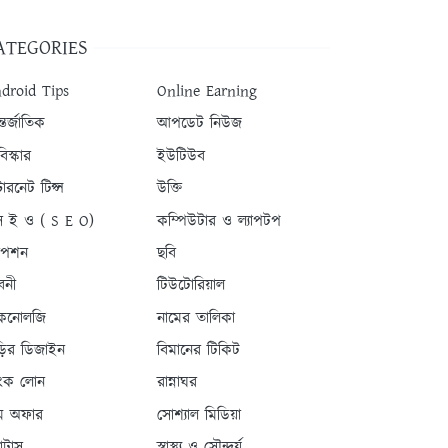
ATEGORIES
droid Tips
Online Earning
তর্জাতিক
আপডেট নিউজ
িস্কার
ইউটিউব
টারনেট টিপ্স
উক্তি
 ই ও ( S E O)
কম্পিউটার ও ল্যাপটপ
যাপশন
ছবি
বনী
টিউটোরিয়াল
কনোলজি
নামের তালিকা
ড়ির ডিজাইন
বিমানের টিকিট
যাংক লোন
রান্নাঘর
ম অফার
সোশ্যাল মিডিয়া