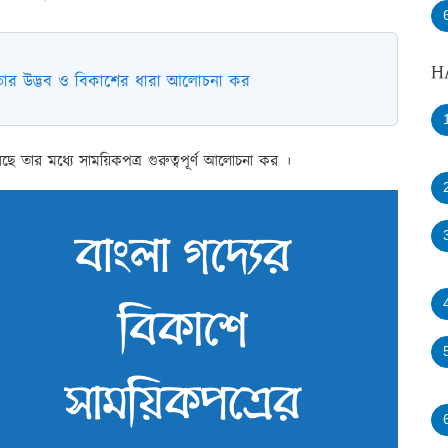
H
িতার উদ্ভব ও বিকাশের ধারা আলোচনা কর
ে তার মধ্যে সাময়িকপত্ৰ গুরুত্বপূর্ণ আলোচনা কর ।