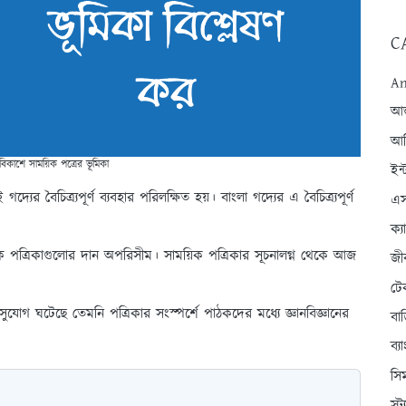
C
An
আন্
আব
 বিকাশে সাময়িক পত্রের ভূমিকা
ইন্
দ্যের বৈচিত্র্যপূর্ণ ব্যবহার পরিলক্ষিত হয়। বাংলা গদ্যের এ বৈচিত্র্যপূর্ণ
এস
ক্
িক পত্রিকাগুলোর দান অপরিসীম। সাময়িক পত্রিকার সূচনালগ্ন থেকে আজ
জী
টে
গ ঘটেছে তেমনি পত্রিকার সংস্পর্শে পাঠকদের মধ্যে জ্ঞানবিজ্ঞানের
বা
ব্
সি