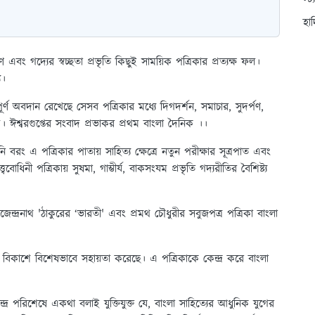
স্ট
হা
বং গদ্যের স্বচ্ছতা প্রভৃতি কিছুই সাময়িক পত্রিকার প্রত্যক্ষ ফল।
য।
পূর্ণ অবদান রেখেছে সেসব পত্রিকার মধ্যে দিগদর্শন, সমাচার, সুদর্পণ,
ম। ঈশ্বরগুপ্তের সংবাদ প্রভাকর প্রথম বাংলা দৈনিক ।।
ি বরং এ পত্রিকার পাতায় সাহিত্য ক্ষেত্রে নতুন পরীক্ষার সূত্রপাত এবং
ববোধিনী পত্রিকায় সুষমা, গাম্ভীর্য, বাকসংযম প্রভৃতি গদ্যরীতির বৈশিষ্ট্য
', দ্বিজেন্দ্রনাথ 'ঠাকুরের ‘ভারতী' এবং প্রমথ চৌধুরীর সবুজপত্র পত্রিকা বাংলা
ের বিকাশে বিশেষভাবে সহায়তা করেছে। এ পত্রিকাকে কেন্দ্র করে বাংলা
্দ্র পরিশেষে একথা বলাই যুক্তিযুক্ত যে, বাংলা সাহিত্যের আধুনিক যুগের