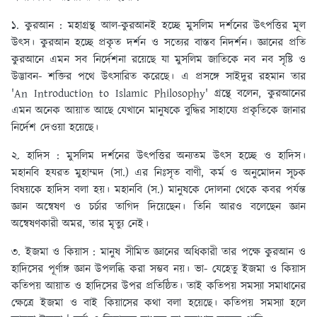
১. কুরআন : মহাগ্রন্থ আল-কুরআনই হচ্ছে মুসলিম দর্শনের উৎপত্তির মূল
উৎস। কুরআন হচ্ছে প্রকৃত দর্শন ও সত্যের বাস্তব নিদর্শন। জ্ঞানের প্রতি
কুরআনে এমন সব নির্দেশনা রয়েছে যা মুসলিম জাতিকে নব নব সৃষ্টি ও
উদ্ভাবন- শক্তির পথে উৎসারিত করেছে। এ প্রসঙ্গে সাইদুর রহমান তার
'An Introduction to Islamic Philosophy' গ্রন্থে বলেন, কুরআনের
এমন অনেক আয়াত আছে যেখানে মানুষকে বুদ্ধির সাহায্যে প্রকৃতিকে জানার
নির্দেশ দেওয়া হয়েছে।
২. হাদিস : মুসলিম দর্শনের উৎপত্তির অন্যতম উৎস হচ্ছে ও হাদিস।
মহানবি হযরত মুহাম্মদ (সা.) এর নিঃসৃত বাণী, কর্ম ও অনুমোদন সূচক
বিষয়কে হাদিস বলা হয়। মহানবি (স.) মানুষকে দোলনা থেকে কবর পর্যন্ত
জ্ঞান অন্বেষণ ও চর্চার তাগিদ দিয়েছেন। তিনি আরও বলেছেন জ্ঞান
অন্বেষণকারী অমর, তার মৃত্যু নেই।
৩. ইজমা ও কিয়াস : মানুষ সীমিত জ্ঞানের অধিকারী তার পক্ষে কুরআন ও
হাদিসের পূর্ণাঙ্গ জ্ঞান উপলব্ধি করা সম্ভব নয়। ভা- যেহেতু ইজমা ও কিয়াস
কতিপয় আয়াত ও হাদিসের উপর প্রতিষ্ঠিত। তাই কতিপয় সমস্যা সমাধানের
ক্ষেত্রে ইজমা ও বাই কিয়াসের কথা বলা হয়েছে। কতিপয় সমস্যা হলে