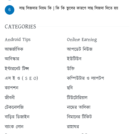
সাহু সিজদার নিয়ম কি | কি কি ভুলের কারণে সাহু সিজদা দিতে হয়
6
CATEGORIES
Android Tips
Online Earning
আন্তর্জাতিক
আপডেট নিউজ
আবিস্কার
ইউটিউব
ইন্টারনেট টিপ্স
উক্তি
এস ই ও ( S E O)
কম্পিউটার ও ল্যাপটপ
ক্যাপশন
ছবি
জীবনী
টিউটোরিয়াল
টেকনোলজি
নামের তালিকা
বাড়ির ডিজাইন
বিমানের টিকিট
ব্যাংক লোন
রান্নাঘর