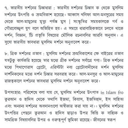
৭. ভারতীয় দর্শনের চিন্তাধারা : ভারতীয় দর্শনের চিন্তাব ক থেকে মুসলিম
দর্শনের উৎপত্তি ও ক্রমবিকাশ হয়েছে। আব্বাস খলিফা আল-মনসুরের সময়
থেকে আল-মামুনের মৃত্যু পর্যন্ত মুস | সংস্কৃতির সময়কালকে গর্ব ও
গৌরবোজ্জ্বল যুগ বলে অভিহিত হয়। এ সময়ে ধারাবাহিকভাবে চলতে থাকে
দর্শন, বিজ্ঞান, চিি প্রভৃতি বিষয়ের মৌলিক রচনাবলির আরবি অনুবাদ। এ
সুযো ভারতীয় ভাবধারা মুসলিম দর্শনে অনুপ্রবেশ করে।
৮. গ্রিক দর্শনের প্রভাব : মুসলিম দর্শনের ক্রমবিকাশের ক্ষে বাইরের প্রভাব
যতটুকু কার্যকরি হয়েছে তার মধ্যে গ্রীক দর্শনের সর্বাগ্রে গণ্য। গ্রিক দর্শনের
মধ্যে পিথাগোরাস প্লেটো, এরিস্টটা নব্য প্লেটোবাদীদের দর্শন মুসলিম
দার্শনিকদের মধ্যে দর্শন চিন্তার সরবরাহ করে। আল-মনসুর ও আল-মামুনের
রাজত্বকালে দর্শনের ভাবধারা মুসলিম দর্শনে অনুপ্রবেশ করে।
উপসংহার: পরিশেষে বলা যায় যে, মুসলিম দর্শনের উৎপাত in Islam fro
কুরআন ও হাদিস থেকে তথাপি ইজমা, কিয়াস, ইজতিহাদ, ইস সাহিত্য
এবং অন্যান্য দর্শনের অবদানগুলো অস্বীকার করা যায় না।। মুসলিম দর্শনের
উৎপত্তির পেছনে কুরআন ও হাদিস ছাড়াও উপর ভিত্তি ক বাহ্যিক ও
সামগ্রিক বিষয়াবলির উপর ও গুরুত্বপূর্ণ ভূমিকা রয়েছে। জীবনের স্বরূপ