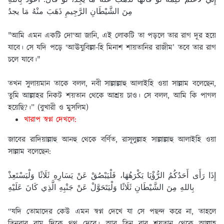
مِنَ الشَّيْطَانِ الرَّجِيمِ ذَهَبَ منْهُ مَا يجدُ
"আমি এমন একটি দো‘আ জানি, এই লোকটি তা পড়লে তার রাগ দূর হয়ে
যাবে। সে যদি পড়ে ‘আঊযুবিল্লা-হি মিনাশ শায়তানির রাজীম’ তবে তার রাগ
চলে যাবে।"
তখন সুলায়মান তাকে বলল, নবী সাল্লাল্লাহু আলাইহি ওয়া সাল্লাম বলেছেন,
তুমি আল্লাহর নিকট শয়তান থেকে আশ্রয় চাও। সে বলল, আমি কি পাগল
হয়েছি?।” (বুখারী ও মুসলিম)
খারাপ স্বপ্ন দেখলে:
জাবের রাদিয়াল্লাহু আনহু থেকে বর্ণিত, রাসূলুল্লাহ সাল্লাল্লাহু আলাইহি ওয়া
সাল্লাম বলেছেন:
إِذَا رَأَى أَحَدُكُمُ الرُّؤْيَا يَكْرَهُهَا، فَلْيَبْصُقْ عَنْ يَسَارِهِ ثَلَاثًا وَلْيَسْتَعِذْ
بِاللهِ مِنَ الشَّيْطَانِ ثَلَاثًا وَلْيَتَحَوَّلْ عَنْ جَنْبِهِ الَّذِي كَانَ عَلَيْهِ
“যদি তোমাদের কেউ এমন স্বপ্ন দেখে যা সে পছন্দ করে না, তাহলে
তিনবার বাম দিকে থুথু দেবে। আর তিন বার শয়তান থেকে আল্লাহ