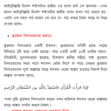
আউযুবিল্লাহি মিনাশ শাইতানির রাজীম এর বাংলা অর্থ তো জানলাম। এখন
জানব আউযুবিল্লাহি মিনাশ শাইতানির রাজীম কখন কখন পাঠ করতে হয়।
এমনি এক সময় পাঠ করলে তো হবে না। পাঠ করার নিয়ম আছে তা নিম্নে
দেওয়া হলোঃ
কুরআন তিলাওয়াতের শুরুতে:
কুরআন তিলাওয়াত একটি ইবাদত। কুরআনের প্রতিটি হরফ পাঠের
বিনিময়ে ১টি করে নেকী রয়েছে। আর একটি নেকী ১০টি নেকীর সমান।
(তিরমিযী; মুসতাদরাকে হাকেম; মিশকাত হাদীছ সহীহ) তাই কুরআন
তিলাওয়াতের সময় যাতে শয়তান ধোঁকা দিতে না পারে সেজন্য কুরআন
তিলাওয়াতের পূর্বে আল্লাহর কাছে শয়তান থেকে আশ্রয় চাওয়ার নিদের্শ দিয়ে
আল্লাহ তা‘আলা বলেন,
فَإِذَا قَرَأْتَ الْقُرْآَنَ فَاسْتَعِذْ بِاللَّهِ مِنَ الشَّيْطَانِ الرَّجِيمِ
‘যখন তুমি কুরআন তিলাওয়াত করবে তখন অভিশপ্ত শয়তান থেকে আল্লাহর
কাছে আশ্রয় প্রার্থনা করবে’(নাহল )