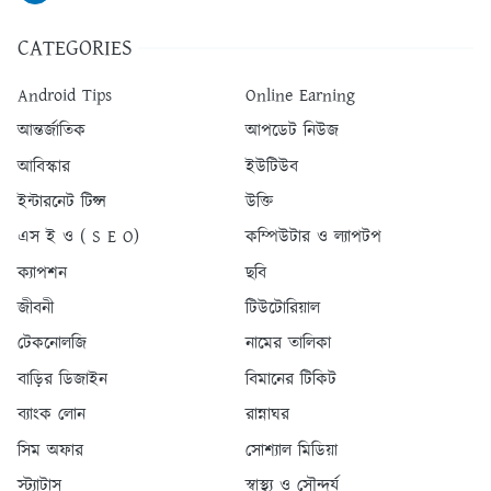
CATEGORIES
Android Tips
Online Earning
আন্তর্জাতিক
আপডেট নিউজ
আবিস্কার
ইউটিউব
ইন্টারনেট টিপ্স
উক্তি
এস ই ও ( S E O)
কম্পিউটার ও ল্যাপটপ
ক্যাপশন
ছবি
জীবনী
টিউটোরিয়াল
টেকনোলজি
নামের তালিকা
বাড়ির ডিজাইন
বিমানের টিকিট
ব্যাংক লোন
রান্নাঘর
সিম অফার
সোশ্যাল মিডিয়া
স্ট্যাটাস
স্বাস্থ্য ও সৌন্দর্য