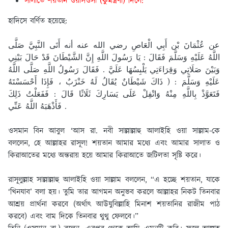
সালাতে শয়তান ওয়াসওসা (কুমন্ত্রণা) দিলে:
হাদিসে বর্ণিত হয়েছে:
عن عُثْمَانَ بْن أَبِي الْعَاصِ رضي الله عنه أنه أَتَى النَّبِيَّ صَلَّى
اللَّهُ عَلَيْهِ وَسَلَّمَ فَقَالَ : يَا رَسُولَ اللَّهِ إِنَّ الشَّيْطَانَ قَدْ حَالَ بَيْنِي
وَبَيْنَ صَلَاتِي وَقِرَاءَتِي يَلْبِسُهَا عَلَيَّ . فَقَالَ رَسُولُ اللَّهِ صَلَّى اللَّهُ
عَلَيْهِ وَسَلَّمَ : ( ذَاكَ شَيْطَانٌ يُقَالُ لَهُ خَنْزَبٌ ، فَإِذَا أَحْسَسْتَهُ
فَتَعَوَّذْ بِاللَّهِ مِنْهُ وَاتْفِلْ عَلَى يَسَارِكَ ثَلَاثًا قَالَ : فَفَعَلْتُ ذَلِكَ
فَأَذْهَبَهُ اللَّهُ عَنِّي .
ওসমান বিন আবুল ‘আস রা. নবী সাল্লাল্লাহু আলাইহি ওয়া সাল্লাম-কে
বললেন, হে আল্লাহর রাসূল! শয়তান আমার মধ্যে এবং আমার সালাত ও
কিরাআতের মধ্যে অন্তরায় হয়ে আমার কিরাআতে জটিলতা সৃষ্টি করে।
রাসূলুল্লাহ সাল্লাল্লাহু আলাইহি ওয়া সাল্লাম বললেন, “এ হচ্ছে শয়তান, যাকে
‘খিনযাব’ বলা হয়। তুমি তার আগমন অনুভব করলে আল্লাহর নিকট তিনবার
আশ্রয় প্রার্থনা করবে (অর্থাৎ আউযুবিল্লাহি মিনাশ শয়তানির রাজীম পাঠ
করবে) এবং বাম দিকে তিনবার থুথু ফেলবে।”