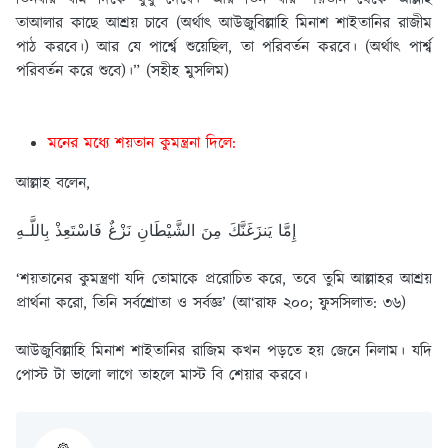
তাআলার কাছে আশ্রয় চাবে (অর্থাৎ আউজুবিল্লাহি মিনাশ শাইতানির রাজীম
পাঠ করবে।) আর যে পার্শ্বে শুয়েছিল, তা পরিবর্তন করবে। (অর্থাৎ পার্শ্ব
পরিবর্তন করে শুবে)।” (সহীহ মুসলিম)
মনের মধ্যে শয়তান কুমন্ত্রনা দিলে:
আল্লাহ বলেন,
إِمَّا يَنزَغَنَّكَ مِنَ الشَّيْطَانِ نَزْغٌ فَاسْتَعِذْ بِاللَّـهِ
‘শয়তানের কুমন্ত্রণা যদি তোমাকে প্ররোচিত করে, তবে তুমি আল্লাহর আশ্রয়
প্রার্থনা করো, তিনি সর্বশ্রোতা ও সর্বজ্ঞ’ (আ‘রাফ ২০০; ফুসসিলাত: ৩৬)
আউজুবিল্লাহি মিনাশ শাইতানির রাজিম কখন পড়তে হয় জেনে নিলাম। যদি
পোস্ট টা ভালো লাগে তাহলে মাস্ট বি শেয়ার করবে।