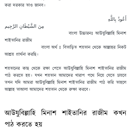
করা দরকার তাও জানব।
أَعُوذُ بِاللَّهِ
مِنَ الشَّيْطَانِ الرَّجِيم
বাংলা উচ্চারনঃ আউযুবিল্লাহি মিনাশ
শাইতানির রাজীম
বাংলা অর্থ ঃ বিতাড়িত শয়তান থেকে আল্লাহর নিকট
আশ্রয় প্রার্থনা করছি।
শয়তানের কাছ থেকে রক্ষা পেতে
আউযুবিল্লাহি মিনাশ শাইতানির রাজীম
পাঠ করতে হয়। যখন শয়তান আমাদের খারাপ পথে নিয়ে যেতে চায়বে
তখন যদি আমরা আউযুবিল্লাহি মিনাশ শাইতানির রাজীম পাঠ করি তাহলে
আল্লাহ তাআলা আমাদের শয়তান থেকে রুক্ষা করবে।
আউযুবিল্লাহি মিনাশ শাইতানির রাজীম কখন
পাঠ করতে হয়