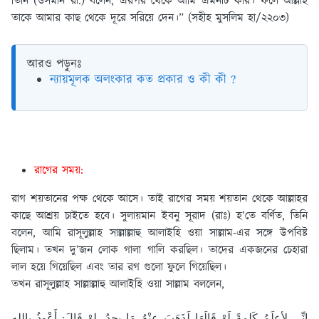
তিনি (ওসমান রা.) বলেন, এরপর থেকে আমি এমনটি করি। ফলে আল্লাহ
তাকে আমার কাছ থেকে দূরে সরিয়ে দেন।” (সহীহ মুসলিম হা/২২০৩)
আরও পড়ুনঃ
ন্যায়মূলক অলংকার কত প্রকার ও কী কী ?
রাগের সময়:
রাগ শয়তানের পক্ষ থেকে আসে। তাই রাগের সময় শয়তান থেকে আল্লাহর
কাছে আশ্রয় চাইতে হবে। সুলায়মান ইবনু সূরাদ (রাঃ) হ’তে বর্ণিত, তিনি
বলেন, আমি রাসূলুল্লাহ সাল্লাল্লাহু আলাইহি ওয়া সাল্লাম-এর সঙ্গে উপবিষ্ট
ছিলাম। তখন দু’জন লোক গালা গালি করছিল। তাদের একজনের চেহারা
লাল হয়ে গিয়েছিল এবং তার রগ গুলো ফুলে গিয়েছিল।
তখন রাসূলুল্লাহ সাল্লাল্লাহু আলাইহি ওয়া সাল্লাম বললেন,
إِنِّي لأعلَمُ كَلِمةً لَوْ قَالَهَا لَذَهَبَ عنْهُ مَا يجِدُ، لوْ قَالَ: أَعْوذُ بِاللهِ