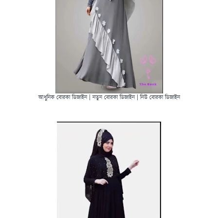
আধুনিক বোরকা ডিজাইন | নতুন বোরকা ডিজাইন | নিউ বোরকা ডিজাইন