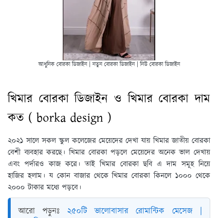
আধুনিক বোরকা ডিজাইন | নতুন বোরকা ডিজাইন | নিউ বোরকা ডিজাইন
খিমার বোরকা ডিজাইন ও খিমার বোরকা দাম
কত ( borka design )
২০২১ সালে সকল স্কুল কলেজের মেয়েদের দেখা যায় খিমার জাতীয় বোরকা
বেশী ব্যবহার করছে। খিমার বোরকা পড়লে মেয়েদের অনেক ভাল দেখায়
এবং পর্দারও কাজ করে। তাই খিমার বোরকা ছবি এ দাম সমূহ নিয়ে
হাজির হলাম। য কোন বাজার থেকে খিমার বোরকা কিনলে ১০০০ থেকে
২০০০ টাকার মধ্যে পড়বে।
আরো পড়ুনঃ
২৫০টি ভালোবাসার রোমান্টিক মেসেজ |