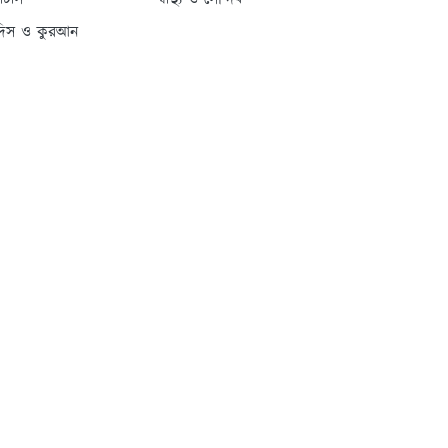
্যাটাস
স্বাস্থ্য ও সৌন্দর্য
দিস ও কুরআন