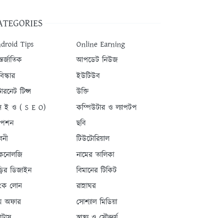
ATEGORIES
droid Tips
Online Earning
তর্জাতিক
আপডেট নিউজ
িস্কার
ইউটিউব
টারনেট টিপ্স
উক্তি
 ই ও ( S E O)
কম্পিউটার ও ল্যাপটপ
যাপশন
ছবি
বনী
টিউটোরিয়াল
কনোলজি
নামের তালিকা
ড়ির ডিজাইন
বিমানের টিকিট
যাংক লোন
রান্নাঘর
ম অফার
সোশ্যাল মিডিয়া