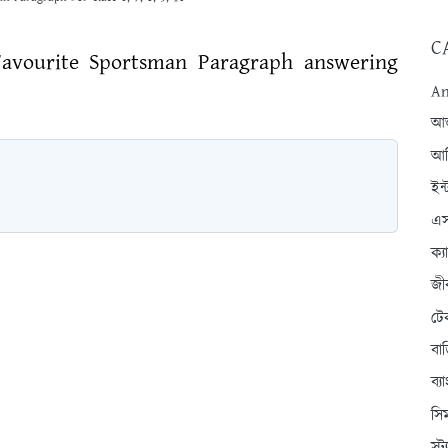
C
avourite Sportsman Paragraph answering
An
আন্
আব
ইন্
এস
ক্
জী
টে
বা
ব্
সি