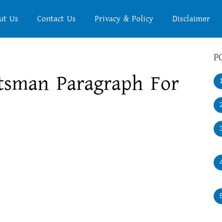
ut Us
Contact Us
Privacy & Policy
Disclaimer
P
tsman Paragraph For