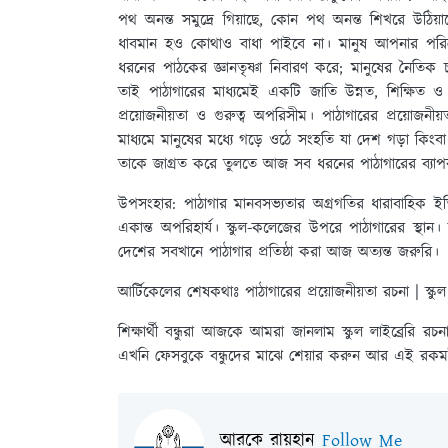
পথ অনন্ত সমুদ্রে গিয়াছে, কোন পথ অনন্ত শিখরে উঠিয়
ধাবমান হও কোথাও বাধা পাইবে না। মানুষ আপনার পরিত্রা
ধরনের পাঠকের জ্ঞানতৃষ্ণা নিবারণ করে; মানুষের নৈতিক চর
তাই পাঠাগারের মাধ্যমেই একটি জাতি উন্নত, শিক্ষিত ও
প্রয়ােজনীয়তা ও গুরুত্ব অপরিসীম। পাঠাগারের প্রয়ােজনীয়তা
মাধ্যমে মানুষের মধ্যে গড়ে ওঠে সংহতি যা দেশ গড়া কিংব
তাকে জাগ্রত করে তুলতে আজ সব ধরনের পাঠাগারের ব্যাপক 
উপসংহার:
পাঠাগার মানবসভ্যতার অগ্রগতির ধারাবাহিক ইতিহা
একান্ত অপরিহার্য। স্কুল-কলেজের উপরে পাঠাগারের স্থান। জা
দেশের সবখানে পাঠাগার প্রতিষ্ঠা করা আজ অত্যন্ত জরুরি।
আর্টিকেলের শেষকথাঃ
পাঠাগারের প্রয়ােজনীয়তা রচনা | স্কুল
শিক্ষার্থী বন্ধুরা আজকে আমরা জানলাম স্কুল লাইব্রেরি 
এখনি ফেসবুকে বন্ধুদের মাঝে শেয়ার করুন আর এই রকমই 
আরকে রায়হান
Follow Me