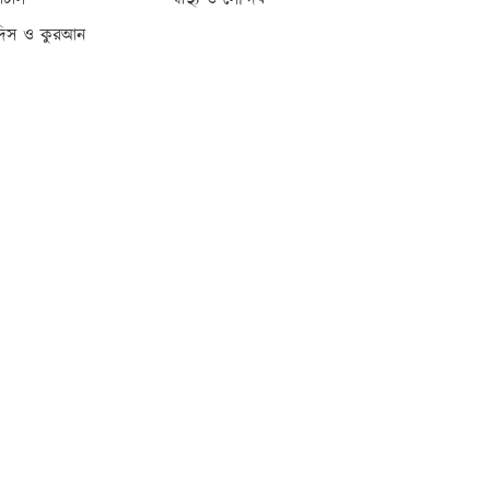
্যাটাস
স্বাস্থ্য ও সৌন্দর্য
দিস ও কুরআন