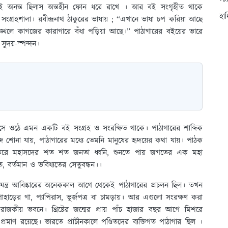
স্ট
ই অনন্ত ছিলাস অন্তহীন ফোন ধরে রাখে । আর বই সংগৃহীত থাকে
হা
 সংগ্রহশালা। রবীন্দ্রনাথ ঠাকুরের ভাষায় ; “এখানে ভাষা চপ করিয়া আছে
্খলে কাগজের কারাগারে বঁধা পড়িয়া আছে।” পাঠাগারের বইয়ের ভারে
ুদয়-স্পন্দন।
 ওঠে এমন একটি বই সংগ্রহ ও সংরক্ষিত থাকে। পাঠাগারের শাব্দিক
র শব্দ শােনা যায়, পাঠাগারের মধ্যে তেমনি মানুষের হৃদয়ের কথা যায়। পাঠক
ৰ করে মহাসদের শত শত জনতা ধ্বনি, শুনতে পায় জগতের এক মহা
, বর্তমান ও ভবিষ্যতের সেতুবন্ধন।।
রণযন্ত্র আবিষ্কারের অনেককাল আগে থেকেই পাঠাগারের প্রচলন ছিল। তখন
হাড়ের গা, প্যাপিরাস, ভূর্জপত্র বা চামড়ায়। আর এগুলাে সংরক্ষণ করা
াজকীয় ভবনে। খ্রিষ্টের জন্মের প্রায় পাঁচ হাজার বছর আগে মিশরে
 প্রমাণ রয়েছে। ভারতে প্রাচীনকালে পণ্ডিতদের ব্যক্তিগত পাঠাগার ছিল ।