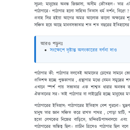
সূচনা:
মানুষের অনন্ত জিজ্ঞাসা, অসীম কৌতহল। তার এ
পাঠাগারে। পাঠাগার হলাে সাহিত্য তিতাস ধর্ম দর্শন, বি৫ো ?
প্রবাহ সির হইয়া আগের অমর আলােক কালাে অক্ষরের শৃঙ
সঞ্চিত হয়ে আছে মানবসভ্যতার শত শত বছরের ইতিহাসের স
আরও পড়ুনঃ
সংক্ষেপে দৃষ্টান্ত অলংকারের বর্ণনা দাও
পাঠাগার কী:
পাঠাগার বলতেই আমাদের চোখের সামনে ভেসে
প্রতিশব্দ হচ্ছে পুস্তকাগার , গ্রন্থাগার মধ্যে যেমন সমুদ্রে
এখানে স্পর্শ পায় সভ্যতার এক শাশ্বত ধারার অনভ
ঐকতানের সর। তাই পাঠাগার বা লাইব্রেরি হচ্ছে মানুষের মত
পাঠাগারের ইতিহাস:
পাঠাগারের ইতিহাস বেশ পুরনাে। মুদ্
মানুষ তার জ্ঞান সঞ্চিত করে রাখত পাথর , পোড়া মাটি, পা
হতাে লেখকের নিজের বাড়িতে, মন্দিরউপাসনালয়ে এবং র
পাঠাগারের অস্তিত্ব ছিল। প্রাচীন গ্রিসেও পাঠাগার ছিল বলে