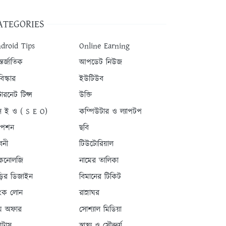
ATEGORIES
droid Tips
Online Earning
তর্জাতিক
আপডেট নিউজ
িস্কার
ইউটিউব
টারনেট টিপ্স
উক্তি
 ই ও ( S E O)
কম্পিউটার ও ল্যাপটপ
যাপশন
ছবি
বনী
টিউটোরিয়াল
কনোলজি
নামের তালিকা
ড়ির ডিজাইন
বিমানের টিকিট
যাংক লোন
রান্নাঘর
ম অফার
সোশ্যাল মিডিয়া