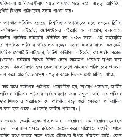
্ববিদ্যালয় ও বিক্রমশীলায় সমৃদ্ধ পাঠাগার গড়ে ওঠে। এছাড়া আসিরিয়া,
ৃথিবী বিখ্যাত পাঠাগারের সন্ধান পাওয়া যায়।
াঠাগার প্রতিষ্ঠিত হয়েছে। বিশ্ববিখ্যাত পাঠাগারের মধ্যে লন্ডনের ব্রিটিশ
ক নাৎসিওনাল লাইব্রেরি, ওয়াশিংটনের লাইব্রেরি অব কংগ্রেস, কলকাতার
েন্দ্রীয় পাবলিক লাইব্রেরি প্রতিষ্ঠিত হয় ১৯৫৩ সালে। এই লাইব্রেরির
যায়ে শতাধিক পাঠাগার পরিচালিত হচ্ছে। এছাড়া ঢাকায় বাংলা একাডেমী
, এশিয়াটিক সােসাইটি লাইব্রেরি, ব্রিটিশ কাউন্সিল লাইবেরি, রাজশাহীর বরেন্দ্র
েখযােগ্য। বর্তমানে বিশ্বের বিভিন্ন দেশে ভ্রাম্যমাণ পাঠাগার স্থাপন করে
েছে। ঢাকার বিশ্বসাহিত্য কেন্দ্র বাংলাদেশে ভ্রাম্যমাণ পাঠাগারের প্রচলন।
 প্রচলন করে আলােকিত মানুষ : গড়ার কাজে নিরলস চেষ্টা চালিয়ে যাচ্ছে।
তার মধ্যে ব্যক্তিগত পাঠাগার, পারিবারিক হয়, সাধারণ পাঠাগার, জাতীয়
 পরিসর সীমিত। পাঠাগার সর্বসাধারণের জন্য উন্মুক্ত, তাই এর পরিসর
াত্র-শিক্ষকের প্রয়ােজনে যে পাঠাগার গড়ে ওঠে সেগুলাে প্রাতিষ্ঠানিক
াপন করা হয়ে থাকে। এগুলােই জাতীয় পাঠাগার। |
ের দরকার, তেমনি মনের খাদ্যও তার । প্রয়ােজন। এই প্রয়ােজন মেটাতে
্দ দেয়। তার জ্ঞান প্রসারে রুচিবােধ জাগ্রত করে। পাঠাগারে সংগৃহীত থাকে
ইব্রেরির মধ্যে আমরা সহস্র পথের চৌমাথার উপরে দাঁড়াইয়া আছি। কোন