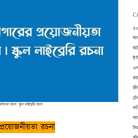
C
An
আন্
আব
ইন্
এস
ক্
জী
টে
েজনীয়তা রচনা স্কুল লাইব্রেরি রচনা
বা
ব্
্রয়ােজনীয়তা রচনা
সি