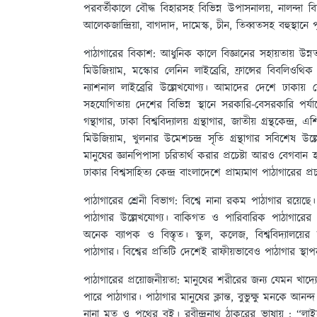
পরবর্তীকালে বৌদ্ধ বিহারসহ বিভিন্ন উপাসনালয়, নালন্দা বিশ
আলেকজান্দ্রিয়া, বাগদাদ, দামেস্ক, চীন, তিব্বতসহ বহুস্থানে প
পাঠাগারের বিকাশ:
আধুনিক কালে বিজ্ঞানের সহায়তায় উন্নত প
মিউজিয়াম, মস্কোর লেনিন লাইব্রেরি, ফ্রান্সের বিবলিওথি
ন্যাশনাল লাইব্রেরি উল্লেখযােগ্য। আমাদের দেশে ঢাকায় ক
সহযােগিতায় দেশের বিভিন্ন স্থানে সরকারি-বেসরকারি পর্
গন্থাগার, ঢাকা বিশ্ববিদ্যালয় গ্রন্থাগার, জাতীয় গ্রন্থকেন্দ্র
মিউজিয়াম, খুলনার উমেশচন্দ্র সৃতি গ্রন্থাগার সবিশেষ উল্ল
মানুষের জ্ঞানপিপাসা চরিতার্থ করার প্রচেষ্টা আরও বেগবান হয়
ঢাকার বিশ্বসাহিত্য কেন্দ্র বাংলাদেশে প্রাম্যমাণ পাঠাগারের
পাঠাগারের শ্রেনী বিভাগ:
বিশ্বে নানা রকম পাঠাগার রয়েছে। 
পাঠাগার উল্লেখযােগ্য। বাকিগত ও পারিবারিক পাঠাগারের
অনেক ব্যাপক ও বিস্তৃত। স্কুল, কলেজ, বিশ্ববিদ্যালয়ের ছ
পাঠাগার। বিশ্বের প্রতিটি দেশেই রাফীয়ভাবেও পাঠাগার স্থ
পাঠাগারের প্রয়ােজনীয়তা:
মানুষের শরীরের জন্য যেমন খাদ্য
পারে পাঠাগার। পাঠাগার মানুষের ক্লান্ত, বুভুক্ষু মনকে আনন
নানা মত ও পথের বই। রবীন্দ্রনাথ ঠাকুরের ভাষায় : “লা