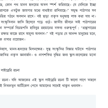
াছে, কোন পথ মানব হৃদয়ের অতল স্পর্শ করিয়াছে। যে যেদিকে ইচ্ছা
ণকে এতটুক জায়গার মধ্যে বাধাইয়া রাখিয়াছে।” সমৃদ্ধ পাঠাগার সব
িত্র গঠনে অবদান রাখে। বই ছাড়া প্রকৃত মনুষ্যত্ব লাভ করা যায় না।
 সংস্কৃতিবান জাতি হিসেবে গড়ে ওঠে। জাতীয় জীবনে তাই পাঠাগারের
 সম্পর্কে বিচারপতি হাবিবুর রহমানের বক্তব্য গুরুত্বপূর্ণ : “গ্রন্থাগারের
া রক্ষার কাজে রাখে অমূল্য অবদান।” বই পড়ার যে আনন্দ মানুষের মনে,
প্রসার প্রয়ােজন।
স, মানব-হৃদয়ের মিলনক্ষেত্র। সুস্থ সংস্কৃতির বিস্তার ঘটাতে পাঠাগার
তির প্রকৃত জ্ঞানার্জন। ও প্রাণশক্তির বৃদ্ধির জন্য স্কুল-কলেজের মতাে
 লাইব্রেরি রচনা
রচনা রচনা। যদি আজকের এই স্কুল লাইব্রেরি রচনা টি ভালো লাগে তাহলে
নিত্যনতুন আর্টিকেল পেতে আমাদের সাথেই থাকুন ধন্যবাদ।