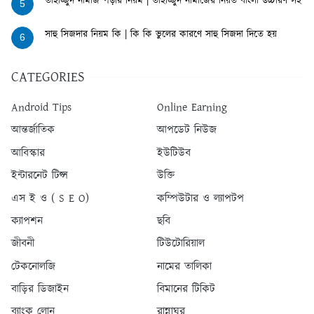
তাহাজ্জুদ নামাজ পড়ার নিয়ম | তাহাজ্জুদ নামাজের নিয়ত বাংলা উচ্চারণ সহ
5
সাহু সিজদার নিয়ম কি | কি কি ভুলের কারণে সাহু সিজদা দিতে হয়
6
CATEGORIES
Android Tips
Online Earning
আন্তর্জাতিক
আপডেট নিউজ
আবিস্কার
ইউটিউব
ইন্টারনেট টিপ্স
উক্তি
এস ই ও ( S E O)
কম্পিউটার ও ল্যাপটপ
ক্যাপশন
ছবি
জীবনী
টিউটোরিয়াল
টেকনোলজি
নামের তালিকা
বাড়ির ডিজাইন
বিমানের টিকিট
ব্যাংক লোন
রান্নাঘর