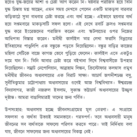
হয়েও যুদ্ধ-জয়ের আশা ও চেষ্টা ত্যাগ করেন নি। ষষ্ঠবার পরাজিত হয়ে তিনি
যুদ্ধ চিন্তায় মগ্ন আছেন, এমন সময় দেখতে পেলেন একটি মাকড়সা বারবার
কড়িকাঠে সুতা বাধবার চেষ্টা করছে এবং ব্যর্থ হচ্ছে। এইভাবে ছয়বার ব্যর্থ
হয়ে সপ্তমবারে মাকড়সাটি সফল হলাে। এই দেখে রবার্ট ব্রুসও সপ্তমবার
যুদ্ধ করে ইংরেজদের পরাজিত করেন এবং স্কটল্যন্ডের ওপর নিজের
আধিপত্য বিস্তার করেন। মনীষী কার্লাইল তার লেখা ফরাসি বিপ্লবের
ইতিহাসের পাণ্ডুলিপি এক বন্ধুকে পড়তে দিয়েছিলেন। বন্ধুর বাড়ির কাজের
মহিলা সেটিকে বাজে কাগজ ভেবে পুড়িয়ে ফেলেন। কার্লাইল এতে একটুও
দমে যান নি। তিনি আবার চেষ্টা করে বইখানা লিখে বিশ্ববাসীকে উপহার
দিয়েছিলেন। সম্রাট নেপােলিয়ান, আব্রাহাম লিঙ্কন, ক্রিস্টোফার কলম্বাস প্রমুখ
মনীষীর জীবনও অধ্যবসায়ের এক বিরাট সাক্ষ্য। আচার্য জগদীশচন্দ্র বসু,
সুনীতিকুমার চট্টোপাধ্যায় অধ্যবসায়ের গুণেই আজ বিশ্ববিখ্যাত। ঈশ্বরচন্দ্র
বিদ্যাসাগর, কাজী নজরুল ইসলাম, সুকান্ত ভট্টাচার্য অধ্যবসায়ের উজ্জ্বল
দৃষ্টান্ত। আমরা বাঙালিমাত্রই তাদের জন্য গর্বিত।
উপসংহার:
অধ্যবসায় হচ্ছে জীবনসংগ্রামের মূল প্রেরণা। এ সংগ্রামে
সফলতা ও ব্যর্থতা উভয়ই সমানভাবে। গরতপর্ণ। তবে অধ্যবসায়ী মানুষ
জীবনের সব ব্যর্থতাকে সাফল্যে পরিণত করতে পারে। তাই নির্দিধায় বলা
যায়, জীবনে সাফল্যের জন্য অধ্যবসায়ের বিকল্প নেই।