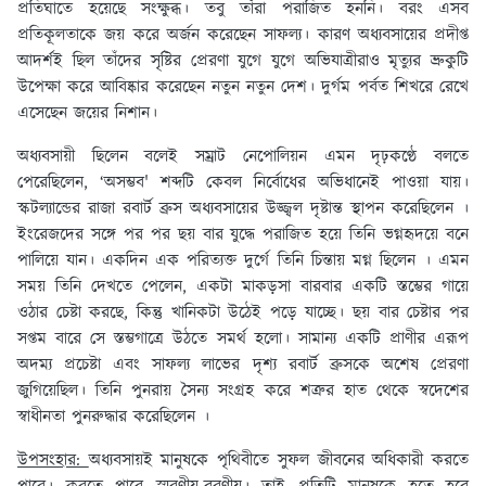
প্রতিঘাতে হয়েছে সংক্ষুব্ধ। তবু তাঁরা পরাজিত হননি। বরং এসব
প্রতিকূলতাকে জয় করে অর্জন করেছেন সাফল্য। কারণ অধ্যবসায়ের প্রদীপ্ত
আদর্শই ছিল তাঁদের সৃষ্টির প্রেরণা যুগে যুগে অভিযাত্রীরাও মৃত্যুর ভ্রুকুটি
উপেক্ষা করে আবিষ্কার করেছেন নতুন নতুন দেশ। দুর্গম পর্বত শিখরে রেখে
এসেছেন জয়ের নিশান।
অধ্যবসায়ী ছিলেন বলেই সম্রাট নেপোলিয়ন এমন দৃঢ়কণ্ঠে বলতে
পেরেছিলেন, ‘অসম্ভব' শব্দটি কেবল নির্বোধের অভিধানেই পাওয়া যায়।
স্কটল্যান্ডের রাজা রবার্ট ব্রুস অধ্যবসায়ের উজ্জ্বল দৃষ্টান্ত স্থাপন করেছিলেন ।
ইংরেজদের সঙ্গে পর পর ছয় বার যুদ্ধে পরাজিত হয়ে তিনি ভগ্নহৃদয়ে বনে
পালিয়ে যান। একদিন এক পরিত্যক্ত দুর্গে তিনি চিন্তায় মগ্ন ছিলেন । এমন
সময় তিনি দেখতে পেলেন, একটা মাকড়সা বারবার একটি স্তম্ভের গায়ে
ওঠার চেষ্টা করছে, কিন্তু খানিকটা উঠেই পড়ে যাচ্ছে। ছয় বার চেষ্টার পর
সপ্তম বারে সে স্তম্ভগাত্রে উঠতে সমর্থ হলো। সামান্য একটি প্রাণীর এরূপ
অদম্য প্রচেষ্টা এবং সাফল্য লাভের দৃশ্য রবার্ট ব্রুসকে অশেষ প্রেরণা
জুগিয়েছিল। তিনি পুনরায় সৈন্য সংগ্রহ করে শত্রুর হাত থেকে স্বদেশের
স্বাধীনতা পুনরুদ্ধার করেছিলেন ।
উপসংহার:
অধ্যবসায়ই মানুষকে পৃথিবীতে সুফল জীবনের অধিকারী করতে