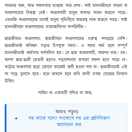
সাধনার শুরু, আর সফলতার মাধ্যমে তার শেষ। তাই মানবজীবনে সাধনা বা
অধ্যবসায়ের বিকল্প নেই। অধ্যবসায়ী মানুষ অসাধ্য সাধন করতে পারে।
এমনকি অধ্যবসায়ের গুণেই মানুষ পৃথিবীতে অমরত্ব লাভ করতে পারে। তাই
মানবজীবনে অধ্যবসায়ের প্রয়ােজনীয়তা অপরিসীম।
ছাত্রজীবনে অধ্যবসায়:
ছাত্রজীবনে অধ্যবসায়ের গুরুত্ব সবচেয়ে বেশি।
ছাত্রজীবনই ভবিষ্যৎ গড়ার উপযুক্ত সময়। এ সময় ব্যর্থ হলে সম্পূর্ণ
মানবজীবনই ব্যর্থতায় পর্যবসিত হয়। যে ছাত্র অধ্যবসায়ী, সাফল্য তার। নয়।
অলস ছাত্র-ছাত্রী মেধাবী হলেও পড়াশােনায় কখনাে সফল হতে পারে না।
কঠোর অধ্যবসায় ছাড়া কোনাে কাজেই জয়ী হওয়া যায় না। ছাত্রজীবনেই এই
সা গড়ে তুলতে হবে। মনে রাখতে হবে কবি কালী প্রসন্ন ঘােষের বিখ্যাত
উক্তিঃ
পারিব না একথাটি বলিও না আর,
আরও পড়ুনঃ
লয় কাকে বলে? সংক্ষেপে লয় এর শ্রেণিবিভাগ
আলোচনা কর