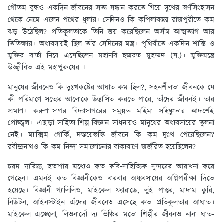
গৌতম বুদ্ধও একদিন জীবনের সত্য সন্ধান করতে গিয়ে সুখের স্বর্ণসিংহাসন
থেকে নেমে এলেন পথের ধুলায়। সেদিনও কি কপিলাবস্তুর রাজপুরীতে কম
ঝড় উঠেছিল? প্রতিকূলতাকে তিনি জয় করেছিলেন অসীম আত্মত্যাগ আর
তিতিক্ষায়। অধ্যবসায়ই ছিল তাঁর সেদিনের মন্ত্র। পৃথিবীতে একদিন শান্তি ও
মুক্তির বার্তা নিয়ে এসেছিলেন মহানবি হজরত মুহম্মদ (স.)। মুক্তিমন্ত্রে
উজ্জ্বীবিত এই মহাপুরুষের ।
মানুষের জীবনেও কি দুঃখকষ্টের আঘাত কম ছিল?, সহনশীলতা জীবনকে যে
কী পরিমাণে সত্যের আলোকে উদ্ভাসিত করতে পারে, তাঁদের জীবনই। তার
প্রমাণ। করুণা-সাগর বিদ্যাসাগরের সমুন্নত মহিমা সহিষ্ণুতার আদর্শেই
প্রোজ্জ্বল। এছাড়া সাহিত্য-শিল্প-বিজ্ঞান সাধনায়ও মানুষের অধ্যবসায়ের তুলনা
নেই। ম্যাক্সিম গোর্কি, দস্তয়েভস্কি জীবনে কি কম দুঃখ পেয়েছিলেন?
রবীন্দ্রনাথও কি কম নিন্দা-সমালোচনার বাক্যবাণে জর্জরিত হয়েছিলেন?
চরম দারিদ্র্য, হতাশার মধ্যেও কত কবি-সাহিত্যিক সুন্দরের আরাধনা করে
গেছেন। এমনই কত বিজ্ঞানীকেও বারবার অধ্যবসায়ের অগ্নিপরীক্ষা দিতে
হয়েছে। বিজ্ঞানী গ্যালিলিও, মাইকেল ফ্যারাডে, লুই পাস্তুর, মাদাম কুরি,
নিউটন, আইনস্টাইন এঁদের জীবনেও এসেছে কত প্রতিকূলতার আঘাত।
মাইকেল এঞ্জেলো, লিওনার্দো দ্য ভিঞ্চির মতো শিল্পীর জীবনও নানা ঘাত-