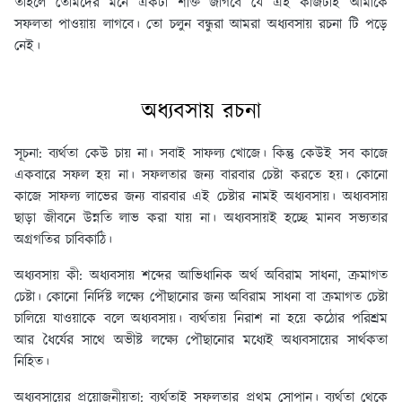
তাহলে তোমদের মনে একটা শক্তি জাগবে যে এই কাজটাই আমাকে
সফলতা পাওয়ায় লাগবে। তো চলুন বন্ধুরা আমরা অধ্যবসায় রচনা টি পড়ে
নেই।
অধ্যবসায় রচনা
সূচনা:
ব্যর্থতা কেউ চায় না। সবাই সাফল্য খোজে। কিন্তু কেউই সব কাজে
একবারে সফল হয় না। সফলতার জন্য বারবার চেষ্টা করতে হয়। কোনাে
কাজে সাফল্য লাভের জন্য বারবার এই চেষ্টার নামই অধ্যবসায়। অধ্যবসায়
ছাড়া জীবনে উন্নতি লাভ করা যায় না। অধ্যবসায়ই হচ্ছে মানব সভ্যতার
অগ্রগতির চাবিকাঠি।
অধ্যবসায় কী:
অধ্যবসায় শব্দের আভিধানিক অর্থ অবিরাম সাধনা, ক্রমাগত
চেষ্টা। কোনাে নির্দিষ্ট লক্ষ্যে পৌছানাের জন্য অবিরাম সাধনা বা ক্রমাগত চেষ্টা
চালিয়ে যাওয়াকে বলে অধ্যবসায়। ব্যর্থতায় নিরাশ না হয়ে কঠোর পরিশ্রম
আর ধৈর্যের সাথে অভীষ্ট লক্ষ্যে পৌছানাের মধ্যেই অধ্যবসায়ের সার্থকতা
নিহিত।
অধ্যবসায়ের প্রয়ােজনীয়তা:
ব্যর্থতাই সফলতার প্রথম সােপান। ব্যর্থতা থেকে