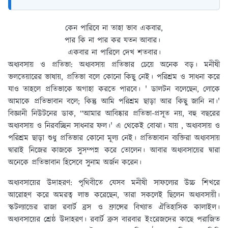
কেন পারিবে না তাহা ভাব একবার,
পার কি না পার কর যতন আবার।
একবার না পারিলে দেখ শতবার।
অধ্যবসায় ও প্রতিভা:
অধ্যবসায় প্রতিভার চেয়ে অনেক বড়। মনীষী
ভলতেয়ারের ভাষায়, প্রতিভা বলে কোনাে কিছু নেই। পরিশ্রম ও সাধনা করে
যাও তাহলে প্রতিভাকে অগাহা করতে পারবে। ' ডালটন বলেছেন, লােকে
আমাকে প্রতিভাবান বলে; কিন্তু আমি পরিশ্রম ছাড়া আর কিছু জানি না।'
বিজ্ঞানী নিউটনের ডাক, “আমার আবিষ্কার প্রতিভা-প্রসূত নয়, বহু বছরের
অধ্যবসায় ও নিরবচ্ছিন সাধনার ফল।' এ থেকেই বােঝা। যায় , অধ্যবসায় ও
পরিশ্রম ছাড়া শুধু প্রতিভার কোনাে মূল্য নেই। প্রতিভাবান ব্যক্তিরা অধ্যবসায়
দ্বারাই নিজের কাজকে সুসম্পন্ন করে তােলেন। আবার অধ্যবসায়ের দ্বারা
অনেকে প্রতিভাবান হিসেবে সুনাম অর্জন করেন।
অধ্যবসায়ের উদাহরণ:
পৃথিবীতে যেসব মনীষী সাফল্যের উচ্চ শিখরে
আরােহণ করে অমরত্ব লাভ করেছেন, তারা সকলেই ছিলেন অধ্যবসায়ী।
স্কটল্যান্ডের রাজা রবার্ট ব্রস ও ফ্রান্সের বিখ্যাত ঐতিহাসিক কালাইল।
অধ্যবসায়ের শ্রেষ্ঠ উদাহরণ। রবার্ট ব্রুস বারবার ইংরেজদের কাছে পরাজিত