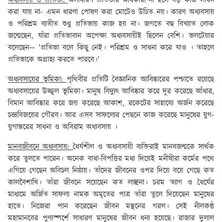
অধ্যবসায় ও প্রতিভা:
অসাধারণ প্রতিভার অধিকারী না হলে বড় কাজ সাধন
করা যায় না- এমন ধারণা পোষণ করা মোটেও উচিত নয়। কারণ অধ্যবসায়
ও পরিশ্রম ব্যতীত শুধু প্রতিভায় কাজ হয় না। জগতে বহু বিখ্যাত লোক
জন্মেছেন, যাঁরা প্রতিভাবান অপেক্ষা অধ্যবসায়ীই ছিলেন বেশি। ভলটেয়ার
বলেছেন— 'প্রতিভা বলে কিছু নেই। পরিশ্রম ও সাধনা করে যাও । তাহলে
প্রতিভাকে অগ্রাহ্য করতে পারবে।'
অধ্যবসায়ের ভূমিকা:
পৃথিবীর প্রতিটি বৈজ্ঞানিক আবিষ্কারের পশ্চাতে রয়েছে
অধ্যবসায়ের উজ্জ্বল ভূমিকা। মানুষ বিদ্যুৎ আবিষ্কার করে দূর করেছে আঁধার,
বিমান আবিষ্কার করে জয় করেছে আকাশ, রকেটের সাহায্যে অর্জন করেছে
চন্দ্রবিজয়ের গৌরব। আর এসব সাফল্যের পেছনে কাজ করেছে মানুষের যুগ-
যুগান্তরের সাধনা ও অবিরাম অধ্যবসায় ।
মানবজীবনে অধ্যবসায়:
ধৈর্যশীল ও অধ্যবসায়ী ব্যক্তিরাই মানবজন্মকে সার্থক
করে তুলতে পারেন। অনেক বাধা-বিপত্তির মধ্য দিয়েই মনীষীরা কর্মের পথে
এগিয়ে গেছেন অবিচল নিষ্ঠায়। তাঁদের জীবনের ওপর দিয়ে বয়ে গেছে কত
কালবৈশাখি। তাঁরা জীবনে সয়েছেন কত লাঞ্ছনা। চরম ত্যাগ ও ধৈর্যের
মাধ্যমে অর্জিত সাফল্য নামক অমৃতের পাত্র তাঁরা তুলে দিয়েছেন মানুষের
হাতে। নিজেরা পান করেছেন জীবন মন্থনের গরল। সেই নীলকণ্ঠ
মহামানবের পুণ্যস্পর্শে সাধারণ মানুষের জীবন ধন্য হয়েছে। রাজার দুলাল