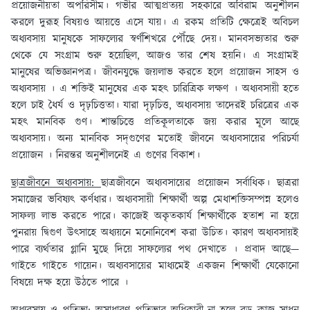
প্রয়োজনীয়তা অপরিসীম। গভীর আত্মপ্রত্যয় সহকারে অবিরাম অনুশীলন
করলে দুরূহ বিষয়ও আয়ত্তে এসে যায়। এ রকম প্রতিটি ক্ষেত্রেই অবিচল
অধ্যবসায় মানুষকে সাফল্যের স্বর্ণশিখরে পৌঁছে দেয়। মানবসভ্যতার শুরু
থেকে যে সংগ্রাম শুরু হয়েছিল, আজও তার শেষ হয়নি। এ সংগ্রামই
মানুষের অভিজ্ঞানপত্র। জীবনযুদ্ধে জয়লাভ করতে হলে প্রয়োজন সাহস ও
অধ্যবসায় । এ শক্তিই মানুষের এক মহৎ চারিত্রিক লক্ষণ । অধ্যবসায়ী হতে
হলে চাই ধৈর্য ও দৃঢ়চিত্ততা। যারা দৃঢ়চিত্ত, অধ্যবসায় তাদেরই চরিত্রের এক
মহৎ মানবিক গুণ। শান্তচিত্তে প্রতিকূলতাকে জয় করার মূলে আছে
অধ্যবসায়। অন্য মানবিক সদ্‌গুণের মতোই জীবনে অধ্যবসায়ের পরিচর্যা
প্রয়োজন । নিরন্তর অনুশীলনেই এ গুণের বিকাশ।
ছাত্রজীবনে অধ্যবসায়:
ছাত্রজীবনে অধ্যবসায়ের প্রয়োজন সর্বাধিক। ছাত্ররা
সমাজের ভবিষ্যৎ কর্ণধার। অধ্যবসায়ী শিক্ষার্থী অল্প মেধাশক্তিসম্পন্ন হলেও
সাফল্য লাভ করতে পারে। কাজেই অকৃতকার্য শিক্ষার্থীকে হতাশ না হয়ে
পুনরায় দ্বিগুণ উৎসাহে অধ্যয়নে মনোনিবেশ করা উচিত। কারণ অধ্যবসায়ই
পারে ব্যর্থতার গ্লানি মুছে দিয়ে সাফল্যের পথ দেখাতে । প্রবাদ আছে—
গাইতে গাইতে গায়েন। অধ্যবসায়ের মাধ্যমেই একজন শিক্ষার্থী যেকোনো
বিষয়ে দক্ষ হয়ে উঠতে পারে ।