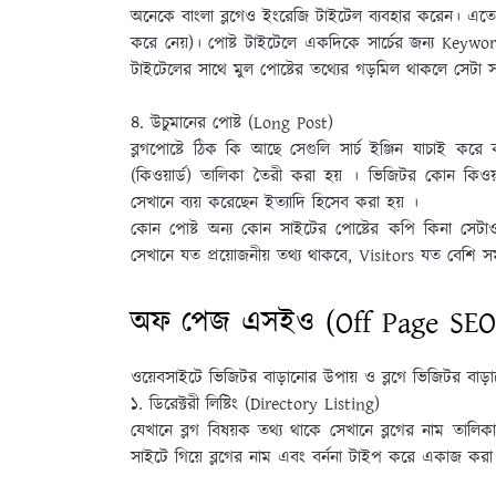
অনেকে বাংলা ব্লগেও ইংরেজি টাইটেল ব্যবহার করেন। এতে সা
করে নেয়)। পােষ্ট টাইটেলে একদিকে সার্চের জন্য Keyword 
টাইটেলের সাথে মুল পােষ্টের তথ্যের গড়মিল থাকলে সেটা সার
৪. উচুমানের পােষ্ট (Long Post)
ব্লগপােষ্টে ঠিক কি আছে সেগুলি সার্চ ইঞ্জিন যাচাই করে 
(কিওয়ার্ড) তালিকা তৈরী করা হয় । ভিজিটর কোন কিওয়া
সেখানে ব্যয় করেছেন ইত্যাদি হিসেব করা হয় ।
কোন পােষ্ট অন্য কোন সাইটের পােষ্টের কপি কিনা সেটাও য
সেখানে যত প্রয়ােজনীয় তথ্য থাকবে, Visitors যত বেশি স
অফ পেজ এসইও (Off Page SEO) 
ওয়েবসাইটে ভিজিটর বাড়ানোর উপায় ও ব্লগে ভিজিটর বাড়
১. ডিরেক্টরী লিষ্টিং (Directory Listing)
যেখানে ব্লগ বিষয়ক তথ্য থাকে সেখানে ব্লগের নাম তালিক
সাইটে গিয়ে ব্লগের নাম এবং বর্ননা টাইপ করে একাজ করা