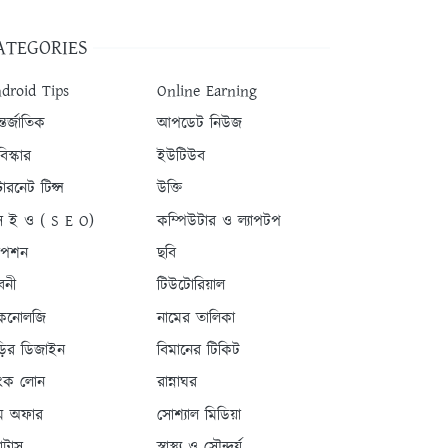
ATEGORIES
droid Tips
Online Earning
তর্জাতিক
আপডেট নিউজ
িস্কার
ইউটিউব
টারনেট টিপ্স
উক্তি
 ই ও ( S E O)
কম্পিউটার ও ল্যাপটপ
যাপশন
ছবি
বনী
টিউটোরিয়াল
কনোলজি
নামের তালিকা
ড়ির ডিজাইন
বিমানের টিকিট
যাংক লোন
রান্নাঘর
ম অফার
সোশ্যাল মিডিয়া