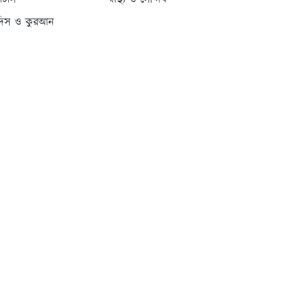
্যাটাস
স্বাস্থ্য ও সৌন্দর্য
দিস ও কুরআন