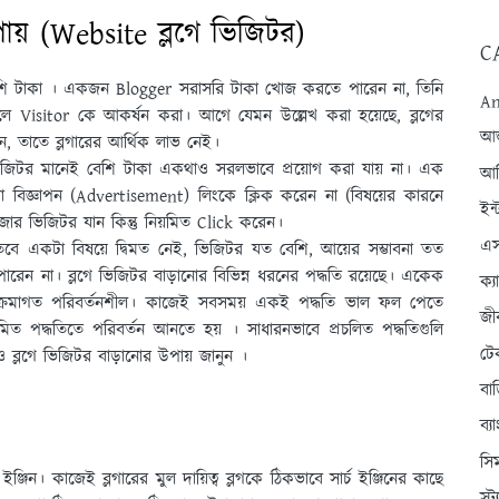
য় (Website ব্লগে ভিজিটর)
C
েশি টাকা । একজন Blogger সরাসরি টাকা খােজ করতে পারেন না, তিনি
An
লে Visitor কে আকর্ষন করা। আগে যেমন উল্লেখ করা হয়েছে, ব্লগের
আন্
রেন, তাতে ব্লগারের আর্থিক লাভ নেই।
ভিজিটর মানেই বেশি টাকা একথাও সরলভাবে প্রয়ােগ করা যায় না। এক
আব
া বিজ্ঞাপন (Advertisement) লিংকে ক্লিক করেন না (বিষয়ের কারনে
ইন্
ার ভিজিটর যান কিন্তু নিয়মিত Click করেন।
এস
। তবে একটা বিষয়ে দ্বিমত নেই, ভিজিটর যত বেশি, আয়ের সম্ভাবনা তত
 না। ব্লগে ভিজিটর বাড়ানাের বিভিন্ন ধরনের পদ্ধতি রয়েছে। একেক
ক্
 ক্রমাগত পরিবর্তনশীল। কাজেই সবসময় একই পদ্ধতি ভাল ফল পেতে
জী
িত পদ্ধতিতে পরিবর্তন আনতে হয় । সাধারনভাবে প্রচলিত পদ্ধতিগুলি
টে
 ব্লগে ভিজিটর বাড়ানোর উপায় জানুন ।
বা
ব্
সি
্জিন। কাজেই ব্লগারের মুল দায়িত্ব ব্লগকে ঠিকভাবে সার্চ ইঞ্জিনের কাছে