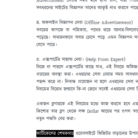
Advertisment দেয়ার সময় মনে রাখা ভাল, যারা পিটি
সবধরনের সাইটের বিজ্ঞাপন তাদের আকৃষ্ট নাও করতে পার
৪. অফলাইন বিজ্ঞাপন দেয়া (Offline Advertisement)
খবরের কাগজে বা পত্রিকায়, পথের ধারে ব্যানার-বিলবাের
পড়েছে। সাধারনভাবে সবার চোখে পড়ে এমন বিজ্ঞাপন সবসময
যেতে পারে।
৫. এক্সপার্টের সাহায্য নেয়া। (Help From Expert)
নিজে না পারলে এক্সপার্টের কাছে যাও, এই নিয়মে অভিজ্ঞ ক
প্রচারের ব্যবস্থা করা। এধরনের সেবা নেয়ার সময় সাবধ
পছন্দ করে না। নিতান্ত প্রয়ােজন না হলে এধরনের সেবা
নিয়মের বিরােধ জন্মাবে কি-না জেনে তবেই এধরনের সেবা 
একজন ব্লগারকে এই নিয়মের মধ্যে কাজ করতে হবে এম
কিশাের তার ব্লগ থেকে লক্ষ Dollar আয়ের পর গুগল ত
নতুন পদ্ধতি বের করা।
আর্টিকেলের শেষকথাঃ
ওয়েবসাইটে ভিজিটর বাড়ানোর উপায়