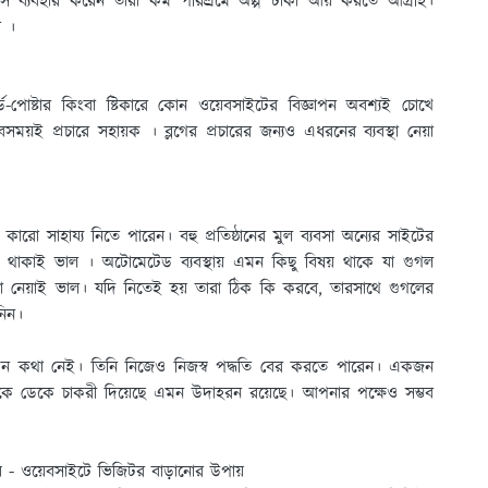
সি ব্যবহার করেন তারা কম পরিশ্রমে অল্প টাকা আয় করতে আগ্রহি।
ে ।
্ড-পােষ্টার কিংবা ষ্টিকারে কোন ওয়েবসাইটের বিজ্ঞাপন অবশ্যই চোখে
়ই প্রচারে সহায়ক । ব্লগের প্রচারের জন্যও এধরনের ব্যবস্থা নেয়া
ারাে সাহায্য নিতে পারেন। বহু প্রতিষ্ঠানের মুল ব্যবসা অন্যের সাইটের
ান থাকাই ভাল । অটোমেটেড ব্যবস্থায় এমন কিছু বিষয় থাকে যা গুগল
 না নেয়াই ভাল। যদি নিতেই হয় তারা ঠিক কি করবে, তারসাথে গুগলের
নিন।
ন কথা নেই। তিনি নিজেও নিজস্ব পদ্ধতি বের করতে পারেন। একজন
াকে ডেকে চাকরী দিয়েছে এমন উদাহরন রয়েছে। আপনার পক্ষেও সম্ভব
 - ওয়েবসাইটে ভিজিটর বাড়ানোর উপায়