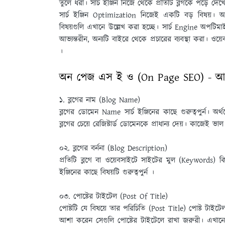
তুলে ধরা। সার্চ ইঞ্জিন নিজে থেকে প্রতিটি ব্লগকে পড়ে দে
সার্চ ইঞ্জিন Optimization নিজেই একটি বড় বিষয়। অল্
বিষয়গুলি এখানে উল্লেখ করা হচ্ছে। সার্চ Engine অপটিমা
আভ্যন্তরীন, অন্যটি বাইরে থেকে প্রচারের ব্যবস্থা করা। ও
।
অন পেজ এস ই ও (On Page SEO) - আভ্যন
১. ব্লগের নাম (Blog Name)
ব্লগের ডােমেন Name সার্চ ইঞ্জিনের কাছে গুরুত্বপুর্ন। অ
ব্লগের চেয়ে রেজিষ্টার্ড ডােমেনকে প্রাধান্য দেয়। কাজেই ভ
০২. ব্লগের বর্ননা (Blog Description)
প্রতিটি ব্লগে বা ওয়েবসাইটে সাইটের মুল (Keywords) কিওয়া
ইঞ্জিনের কাছে বিষয়টি গুরুত্বপুর্ন ।
০৩. পােষ্টের টাইটেল (Post Of Title)
পােষ্টটি যে বিষয়ে তার পরিচিতি (Post Title) পােষ্ট টাইট
আশা করেন সেগুলি পােষ্টের টাইটেলে রাখা জরুরী। এখানে গ