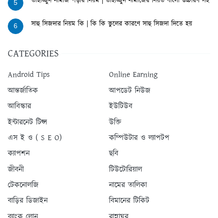
তাহাজ্জুদ নামাজ পড়ার নিয়ম | তাহাজ্জুদ নামাজের নিয়ত বাংলা উচ্চারণ সহ
5
সাহু সিজদার নিয়ম কি | কি কি ভুলের কারণে সাহু সিজদা দিতে হয়
6
CATEGORIES
Android Tips
Online Earning
আন্তর্জাতিক
আপডেট নিউজ
আবিস্কার
ইউটিউব
ইন্টারনেট টিপ্স
উক্তি
এস ই ও ( S E O)
কম্পিউটার ও ল্যাপটপ
ক্যাপশন
ছবি
জীবনী
টিউটোরিয়াল
টেকনোলজি
নামের তালিকা
বাড়ির ডিজাইন
বিমানের টিকিট
ব্যাংক লোন
রান্নাঘর