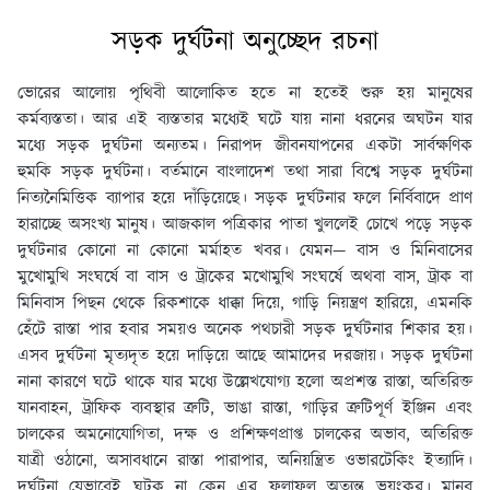
সড়ক দুর্ঘটনা অনুচ্ছেদ রচনা
ভােরের আলােয় পৃথিবী আলােকিত হতে না হতেই শুরু হয় মানুষের
কর্মব্যস্ততা। আর এই ব্যস্ততার মধ্যেই ঘটে যায় নানা ধরনের অঘটন যার
মধ্যে সড়ক দুর্ঘটনা অন্যতম। নিরাপদ জীবনযাপনের একটা সার্বক্ষণিক
হুমকি সড়ক দুর্ঘটনা। বর্তমানে বাংলাদেশ তথা সারা বিশ্বে সড়ক দুর্ঘটনা
নিত্যনৈমিত্তিক ব্যাপার হয়ে দাঁড়িয়েছে। সড়ক দুর্ঘটনার ফলে নির্বিবাদে প্রাণ
হারাচ্ছে অসংখ্য মানুষ। আজকাল পত্রিকার পাতা খুললেই চোখে পড়ে সড়ক
দুর্ঘটনার কোনাে না কোনাে মর্মাহত খবর। যেমন— বাস ও মিনিবাসের
মুখােমুখি সংঘর্ষে বা বাস ও ট্রাকের মখােমুখি সংঘর্ষে অথবা বাস, ট্রাক বা
মিনিবাস পিছন থেকে রিকশাকে ধাক্কা দিয়ে, গাড়ি নিয়ন্ত্রণ হারিয়ে, এমনকি
হেঁটে রাস্তা পার হবার সময়ও অনেক পথচারী সড়ক দুর্ঘটনার শিকার হয়।
এসব দুর্ঘটনা মৃত্যদৃত হয়ে দাড়িয়ে আছে আমাদের দরজায়। সড়ক দুর্ঘটনা
নানা কারণে ঘটে থাকে যার মধ্যে উল্লেখযােগ্য হলাে অপ্রশস্ত রাস্তা, অতিরিক্ত
যানবাহন, ট্রাফিক ব্যবস্থার ত্রুটি, ভাঙা রাস্তা, গাড়ির ত্রুটিপূর্ণ ইঞ্জিন এবং
চালকের অমনােযােগিতা, দক্ষ ও প্রশিক্ষণপ্রাপ্ত চালকের অভাব, অতিরিক্ত
যাত্রী ওঠানাে, অসাবধানে রাস্তা পারাপার, অনিয়ন্ত্রিত ওভারটেকিং ইত্যাদি।
দুর্ঘটনা যেভাবেই ঘটুক না কেন এর ফলাফল অত্যন্ত ভয়ংকর। মানব