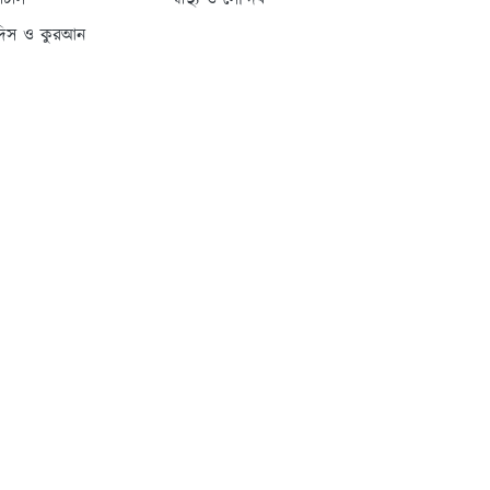
্যাটাস
স্বাস্থ্য ও সৌন্দর্য
দিস ও কুরআন