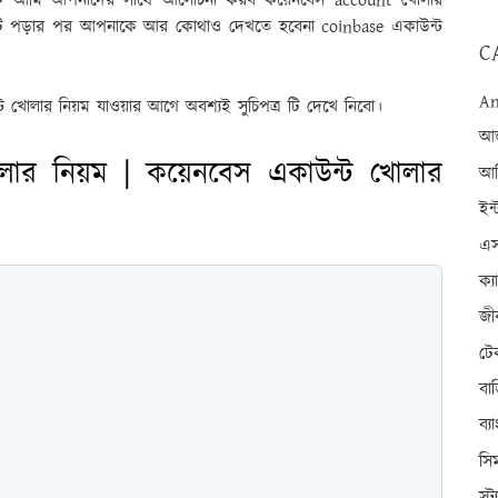
কে আমি আপনাদের সাথে আলোচনা করব কয়েনবেস account খোলার
 টি পড়ার পর আপনাকে আর কোথাও দেখতে হবেনা coinbase একাউন্ট
C
An
খোলার নিয়ম যাওয়ার আগে অবশ্যই সুচিপত্র টি দেখে নিবো।
আন্
োলার নিয়ম | কয়েনবেস একাউন্ট খোলার
আব
ইন্
এস
ক্
জী
টে
বা
ব্
সি