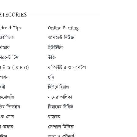
ATEGORIES
droid Tips
Online Earning
তর্জাতিক
আপডেট নিউজ
িস্কার
ইউটিউব
টারনেট টিপ্স
উক্তি
 ই ও ( S E O)
কম্পিউটার ও ল্যাপটপ
যাপশন
ছবি
বনী
টিউটোরিয়াল
কনোলজি
নামের তালিকা
ড়ির ডিজাইন
বিমানের টিকিট
যাংক লোন
রান্নাঘর
ম অফার
সোশ্যাল মিডিয়া