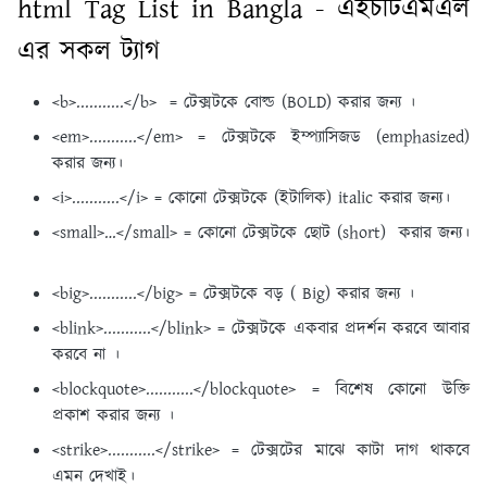
html Tag List in Bangla - এইচটিএমএল
এর সকল ট্যাগ
<b>...........</b> = টেক্সটকে বোল্ড (BOLD) করার জন্য ।
<em>...........</em> = টেক্সটকে ইম্প্যাসিজড (emphasized)
করার জন্য।
<i>...........</i> = কোনো টেক্সটকে (ইটালিক) italic করার জন্য।
<small>…</small> = কোনো টেক্সটকে ছোট (short) করার জন্য।
<big>...........</big> = টেক্সটকে বড় ( Big) করার জন্য ।
<blink>...........</blink> = টেক্সটকে একবার প্রদর্শন করবে আবার
করবে না ।
<blockquote>...........</blockquote> = বিশেষ কোনো উক্তি
প্রকাশ করার জন্য ।
<strike>...........</strike> = টেক্সটের মাঝে কাটা দাগ থাকবে
এমন দেখাই।