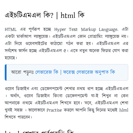
এইচটিএমএল কি? | html কি
HTML এর পূর্ণরূপ হচ্ছে Hyper Text Markup Language. এটা
একটা মার্কাআপ ল্যাঙ্গুয়েজ। এইচটিএমএল কোন প্রােগ্রামিং ল্যাঙ্গুয়েজ নয়।
এটা দিয়ে ওয়েবসাইটের কাঠামাে গঠন করা হয়। এইচটিএমএল এর
সর্বশেষ ভার্সন হচ্ছে এইচটিএমএল ৫। এতে নতুন অনেক ফিচার যােগ করা
হয়েছে।
আরো পড়ুনঃ
লেভারেজ কি | ফরেক্স লেভারেজ অনুপাত কি
ওয়েব ডিজাইন এবং ডেভেলপমেন্ট শেখার প্রথম ধাপ হচ্ছে এইচটিএমএল
। অর্থাৎ, ওয়েব ডিজাইন কিংবা ডেভেলপমেন্ট যা-ই শিখুন না কেন
আপনাকে প্রথমে এইচটিএমএল শিখতে হবে। তবে, এইচটিএমএল শেখা
খুবই সহজ । ভালােভাবে Practise করলে আপনি কিছু দিনের মধ্যেই hlml
শিখতে পারবেন।