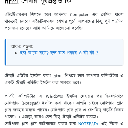
html শেখার পূর্বপ্রস্তুতি কি
এইচটিএমএল শিখতে হলে আপনার Computer এর বেসিক ধারণা
থাকলেই চলবে। এইচটিএমএল শেখার পূর্বে আপনাদের কিছু পূর্ব প্রস্তুতির
প্রয়ােজন রয়েছে। আমি তা নিচে আলােচনা করেছি।
আরও পড়ুনঃ
ছন্দ কাকে বলে? ছন্দ কত প্রকার ও কী কী ?
টেক্সট এডিটর ইন্সটল করাঃ html শিখতে হলে আপনার কম্পিউটার এ
একটি টেক্সট এডিটর ইন্সটল করা থাকতে হবে।
প্রতিটি কম্পিউটার এ Windows ইন্সটল দেওয়ার পর ডিফল্টভাবে
নােটপ্যাড (Notepad) ইন্সটল করা থাকে। আপনি চাইলে নােটপ্যাড প্লাস
প্লাস ব্যবহার করতে পারেন। নােটপ্যাড প্লাস প্লাস এ বেশকিছু বাড়তি ফিচার
পাবেন। । এছাড়া, আরও বেশ কিছু টেক্সট এডিটর রয়েছে।
নােটপ্যাড প্লাস প্লাস ডাউনলােড করার জন্য
NOTEPAD+
এই লিংক এ