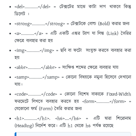
<del>...........</del> = টেক্সটের মাঝে কাটা দাগ থাকবে কিন্তু
ডিলেট ।
<strong>...........</strong> = টেক্সটকে বোল্ড (Bold) করার জন্য
<a>...........</a> = এটি একটি এঙ্কর ট্যাগ যা লিঙ্ক (Link) তৈরির
ক্ষেত্রে ব্যবহার করা হয়
<img>...........</img> = ছবি বা ফটো সংযুক্ত করতে ব্যবহার করা
হয়
<abbr>...........</abbr> = সংক্ষিপ্ত শব্দের ক্ষেত্রে ব্যবহার যায়
<samp>...........</samp> = কোনো বিষয়কে নমুনা হিসেবে দেখানো
যায়।
<code>...........</code> = কোনো বিশেষ বাক্যকে Fixed-Width
ফরমেটে লিখতে ব্যবহার করতে হয় <form>...........</form> =
যেকোনো ফর্ম (Form) তৈরি করার জন্য
<h1>...........</h1>. <h6>….</h6> = এটি দ্বারা শিরোনাম
(Heading) নির্দেশ করে। এটি h1 থেকে h6 পর্যন্ত রয়েছে