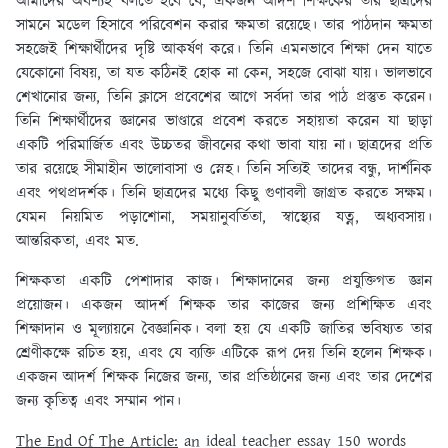
আমাদের অবশ্যই বলতে হবে যে, একজন আদর্শ শিক্ষকের তার ছাত্রদের
সামনে মডেল হিসাবে পরিবেশন করার ক্ষমতা রয়েছে। তার পাঠদান ক্ষমতা
সহজেই শিক্ষার্থীদের দৃষ্টি আকর্ষণ করে। তিনি এমনভাবে শিক্ষা দেন যাতে
যেকোনো বিষয়, তা যত কঠিনই হোক না কেন, সহজে বোঝা যায়। ভালভাবে
শেখানোর জন্য, তিনি ক্লাসে প্রবেশের আগে সর্বদা তার পাঠ প্রস্তুত করেন।
তিনি শিক্ষার্থীদের জ্ঞানের ভাণ্ডারে প্রবেশ করতে সহায়তা করেন যা ছাড়া
একটি পরিমার্জিত এবং উচ্চতর জীবনের কথা ভাবা যায় না। ছাত্রদের প্রতি
তার রয়েছে সীমাহীন ভালোবাসা ও স্নেহ। তিনি সত্যিই তাদের বন্ধু, দার্শনিক
এবং পথপ্রদর্শক। তিনি ছাত্রদের মধ্যে কিছু গুণাবলী জাগ্রত করতে সক্ষম।
যেমন নিয়মিত পড়াশোনা, সময়ানুবর্তিতা, স্বাস্থ্যের যত্ন, অধ্যবসায়।
আন্তরিকতা, এবং মত.
শিক্ষকতা একটি পেশাদার কাজ। শিক্ষাদানের জন্য প্রযুক্তিগত জ্ঞান
প্রয়োজন। একজন আদর্শ শিক্ষক তার কাজের জন্য প্রশিক্ষিত এবং
শিক্ষাদান ও মূল্যায়নে বৈজ্ঞানিক। বলা হয় যে একটি জাতির ভবিষ্যত তার
শ্রেণীকক্ষে রচিত হয়, এবং যে ব্যক্তি এটিকে রূপ দেয় তিনি হলেন শিক্ষক।
একজন আদর্শ শিক্ষক নিজের জন্য, তার প্রতিষ্ঠানের জন্য এবং তার দেশের
জন্য কৃতিত্ব এবং সম্মান পান।
The End Of The Article:
an ideal teacher essay 150 words