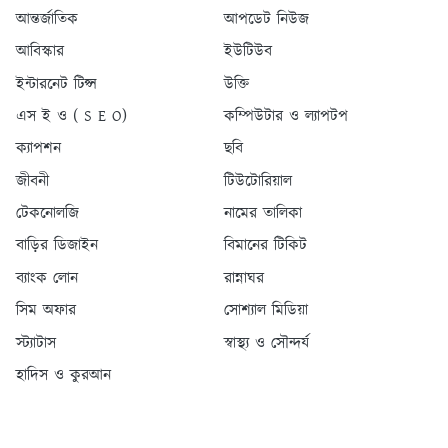
আন্তর্জাতিক
আপডেট নিউজ
আবিস্কার
ইউটিউব
ইন্টারনেট টিপ্স
উক্তি
এস ই ও ( S E O)
কম্পিউটার ও ল্যাপটপ
ক্যাপশন
ছবি
জীবনী
টিউটোরিয়াল
টেকনোলজি
নামের তালিকা
বাড়ির ডিজাইন
বিমানের টিকিট
ব্যাংক লোন
রান্নাঘর
সিম অফার
সোশ্যাল মিডিয়া
স্ট্যাটাস
স্বাস্থ্য ও সৌন্দর্য
হাদিস ও কুরআন