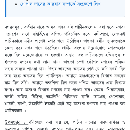
গোপাল দাসের কারবার সম্পর্কে সংক্ষেপে লিখ
নগরসমূহ :
বর্তমান যাকে আমরা শহর বলি প্রাচীনকালে মা বলা হতো নগর।
এদেশের সাথে বহির্বিশ্বের বাণিজ্য পরিচালিত হতো নদী-পথে, সেজন্যই
প্রাচীনকালে নদীর পাশেই নগর গড়ে উঠেছিল। তাছাড়া ধর্মীয় স্থানগুলোকে
কেন্দ্র করে নগর গড়ে উঠেছিল। প্রাচীন বাংলার উল্লেখযোগ্য নগরগুলোর
মধ্যে ছিল মহেঞ্জোদারো ও হরুপ্পা। তাছাড়া বঙ্গ প্রাচীনকালে হস্তিনাপুর ও
ইন্দ্রপ্রস্থ নগরের কথা জানা যায়। তাছাড়া চম্পা কৌশল নগরের পরিচয়
উত্তর ভারতে পাওয়া যায়। উত্তর ভারতের অন্যতম শ্রেষ্ঠ যে কটি নগরী ছিল
তার মধ্যে অন্যতম ছিল পাটলিপুত্র। তাছাড়া মধ্যপ্রদেশের বিখ্যাত নগরের
নাম ছিল সাঁচী। তাছাড়া তক্ষশিলা ছিল উত্তর-পশ্চিম ভারতের এক বিখ্যাত
নগর। আর অসংখ্য বিখ্যাত নগরের নাম পাওয়া যায়। যেমন- শিয়ালকোট,
বলভী, নামিক, বিদিশা, তাম্রলিপি, গিরিনগর, কান্তি, তাঞ্জোর, পেশোয়ার,
শ্রাবন্তী, কাশী, উজ্জয়িনী ইত্যাদি ছোট বড় অসংখ্য নগরের নাম পাওয়া যায়
প্রাচীনকালে ।
উপসংহার :
পরিশেষে বলা যায় যে, প্রাচীন বাংলার ব্যবসাবাণিজ্য ও
জনগণের তাগিদে অসংখ্য নগরের গোড়াপত্তন হয়। এসব নগরগুলোর