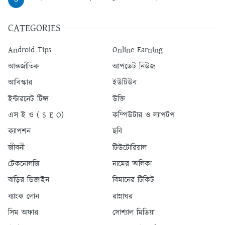
CATEGORIES
Android Tips
Online Earning
আন্তর্জাতিক
আপডেট নিউজ
আবিস্কার
ইউটিউব
ইন্টারনেট টিপ্স
উক্তি
এস ই ও ( S E O)
কম্পিউটার ও ল্যাপটপ
ক্যাপশন
ছবি
জীবনী
টিউটোরিয়াল
টেকনোলজি
নামের তালিকা
বাড়ির ডিজাইন
বিমানের টিকিট
ব্যাংক লোন
রান্নাঘর
সিম অফার
সোশ্যাল মিডিয়া