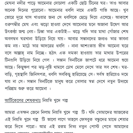
মেঘনা নদীর পাড়ে আমেনার দোচালা একটি ছোট্ট টিনের ঘর। তাও আবার
অনেক দিনের পুরোনো। আমেনার ধবলি নামে একটি গাভি আছে। খুব
ভোরে দূরে ঘাস খাওয়ার জন্য সে ধবলিকে ছেড়ে দিয়ে এসেছে। আকাশে
গুরুগম্ভীর মেঘ এবং ঝড়ো হাওয়া দেখে আমেনার মনে অজানা উদ্বেগ আর
উৎকণ্ঠা জন্ম নেয়। চিন্তা তার একটাই— ঝড়ে যদি তার মাথা গোঁজার শেষ
অবলম্বন ঘরখানা উড়িয়ে নিয়ে যায়। আবার সন্তানদের জন্যও তার ভাবনা
কম নয়। মাঠে তার আদরের ধবলি । নানা আশংকায় ভীত আমেনা ঘরে
বসে আল্লাহ্ নাম নিচ্ছে। হঠাৎ এক দমকা হাওয়ায় তার মাথার উপরের
টিনগুলি উড়িয়ে নিয়ে গেল । সন্তান তিনটিকে জাপটে ধরে আমেনা শুয়ে
আছে। কিছুক্ষণ পর ঝড়-বৃষ্টি থামলে চোখ মেলে দেখে তার সব শেষ। ঘর-
বাড়ি, গৃহস্থালি জিনিসপত্র, ধবলি সবকিছু হারিয়েছে সে। সর্বস্ব হারিয়েও দমে
যায় না সে। সন্তান তিনটিকে মানুষ করে তোলার স্বপ্ন দেখে নতুন উদ্যমে
পরিশ্রম শুরু করে আমেনা ।
আর্টিকেলের শেষকথাঃ
নিয়তি খুদে গল্প
আমরা এতক্ষন জেনে নিলাম নিয়তি খুদে গল্প টি। যদি তোমাদের আজকের
এই নিয়তি খুদে গল্প টি ভালো লাগে তাহলে ফেসবুক বন্ধুদের মাঝে শেয়ার
করে দিতে পারো। আর এই রকম নিত্য নতুন পোস্ট পেতে আমাদের