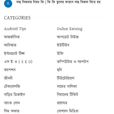
সাহু সিজদার নিয়ম কি | কি কি ভুলের কারণে সাহু সিজদা দিতে হয়
6
CATEGORIES
Android Tips
Online Earning
আন্তর্জাতিক
আপডেট নিউজ
আবিস্কার
ইউটিউব
ইন্টারনেট টিপ্স
উক্তি
এস ই ও ( S E O)
কম্পিউটার ও ল্যাপটপ
ক্যাপশন
ছবি
জীবনী
টিউটোরিয়াল
টেকনোলজি
নামের তালিকা
বাড়ির ডিজাইন
বিমানের টিকিট
ব্যাংক লোন
রান্নাঘর
সিম অফার
সোশ্যাল মিডিয়া