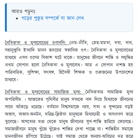
আরও পড়ুনঃ
গড়ের পুকুর সম্পর্কে যা জান লেখ
নৈতিকতা ও মূল্যবোধের গুণাবলি:
প্রেম-প্রীতি, স্নেহ-মমতা, দয়া, দান,
সহানুভূতি ইত্যাদি মানব হৃদয়ের স্বভাবিক গুণ। নৈতিকতা ও মূল্যবোধের
মাধ্যমে এসব গুণের বিকাশ ঘটে থাকে। মানুষের জীবনে শান্তি ও সমৃদ্ধির
প্রথম সোপান হলো নৈতিকতা ও মূল্যবোধ। আর এ সোপান প্রশস্ত হয়
পারিবারিক, সুশিক্ষা, সৎসঙ্গ, হিতৈষী শিক্ষক ও গুরুজনের উপদেশের
মাধ্যয়ে।
নৈতিকতা ও মূল্যবোধের সামাজিক মূল্য:
নৈতিকতার সামাজিক মূল্য
অপরিসীম । আজকের পৃথিবীর মানুষ সত্যকে বাদ দিয়ে মিথ্যাকে জীবনের
সাথে আঁকড়ে ধরেছে। বর্তমান বিশ্বসমাজে ন্যায়, সত্য ও সুন্দরের বড়ই
অভাব, অভাব-অনটন, দরিদ্র-ক্লিষ্টতা মানুষকে মিথ্যাচারী ও অসপ্রবণ করে
তুলেছে। অসত্যের মধ্য থেকে মানুষ জীবনের সুখ-শান্তি হারিয়ে ফেলেছে।
সমাজজীবনে মানুষ খুঁজে খুঁজেও শান্তির দেখা পাচ্ছে না। শান্তিহীন সমাজে
মানবজীবন হাঁপিয়ে উঠেছে। তাই সমাজ থেকে অন্যায়-অবিচার দূর করে