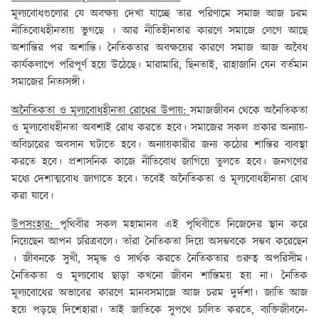
মূল্যবোধগুলোর যে অবক্ষয় দেখা যাচ্ছে তার পরিণামে সমাজ আজ চরম
নীতিবোধহীনতায় ভুগছে । আর নীতিহীনতার কারণে সমাজে লেগে আছে
অশান্তির পর অশান্তি। নৈতিকতার অবক্ষয়ের কারণে সমাজ আজ অবৈধ
কার্যকলাপে পরিপূর্ণ হয়ে উঠেছে। মারামারি, ছিনতাই, রাহাজানি যেন বর্তমান
সমাজের নিত্যসঙ্গী।
অনৈতিকতা ও মূল্যবোধহীনতা রোধের উপায়:
সমাজজীবন থেকে অনৈতিকতা
ও মূল্যবোধহীনতা অবশ্যই রোধ করতে হবে। সমাজের সকল প্রকার অন্যায়-
অবিচারের অবসান ঘটাতে হবে। অন্যায়কারীর জন্য কঠোর শান্তির ব্যবস্থা
করতে হবে। প্রশাসনিক কাজে নীতিবোধ জাগিয়ে তুলতে হবে। জনগণের
মধ্যে দেশাত্মবোধ জাগাতে হবে। তবেই অনৈতিকতা ও মূল্যবোধহীনতা রোধ
করা যাবে।
উপসংহার:
পৃথিবীর সকল মহামানব এই পৃথিবীতে নিজেদের স্থান করে
নিয়েছেন আপন চরিত্রবলে। তাঁরা নৈতিকতা দিয়ে অসম্ভবকে সম্ভব করেছেন
। জীবনকে সুখী, সমৃদ্ধ ও সার্থক করতে নৈতিকতার গুরুত্ব অপরিসীম।
নৈতিকতা ও মূল্যবোধ ছাড়া কখনো জীবন শান্তিময় হয় না। নৈতিক
মূল্যবোধের অভাবের কারণে মানবসমাজে আজ চরম দুর্দশা। জাতি আজ
হয়ে পড়ছে দিশেহারা। তাই জাতিকে সুপথে চালিত করতে, ব্যক্তিজীবনে-