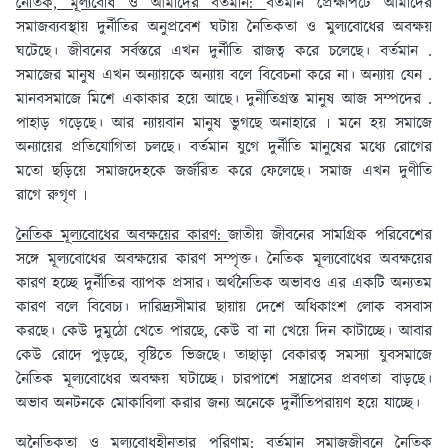
নৈতিক, মূল্যবোধ ও আমাদের বর্তমান:
বর্তমান প্রেক্ষাপটে আমাদের
সমাজব্যবস্থায় দুর্নীতির অনুপ্রবেশ ঘটায় নৈতিকতা ও মুল্যবোধের অবক্ষয়
ঘটেছে। জীবনের সর্বস্তরে এখন দুর্নীতি রাজত্ব করে চলেছে। বর্তমান .
সমাজের মানুষ এখন অন্যায়কে অন্যায় বলে বিবেচনা করে না। অন্যায় যেন .
মানবসমাজে মিশে একাকার হয়ে আছে। দুনীতিগ্রস্ত মানুষ আজ সম্পদের .
পাহাড় গড়েছে। আর ন্যায়বান মানুষ ভুগছে অনাহারে ৷ মনে হয় সমাজে
অন্যায়ের প্রতিযোগিতা চলছে। বর্তমান যুগে দুর্নীতি মানুষের মধ্যে রোগের
মতো ছড়িয়ে সমাজদেহকে জর্জরিত করে ফেলেছে। সমাজ এখন দুণীতি
রাগে রুগৃণ ৷
নৈতিক মূল্যবোধের অবক্ষয়ের কারণ:
জাতীয় জীবনের সামগ্রিক পরিবেশের
সঙ্গে মূল্যবোধের অবক্ষয়ের কারণ সম্পৃক্ত। নৈতিক মূল্যবোধের অবক্ষয়ের
কারণ হচ্ছে দুর্নীতির ব্যাপক প্রসার। অর্থনৈতিক অভাবও এর একটি অন্যতম
কারণ বলে বিবেচ্য। দারিদ্র্যসীমার ছায়ায় দেশে অধিকাংশ লোক বসবাস
করছে। কেউ দুমুঠো খেতে পারছে, কেউ বা না খেয়ে দিন কাটাচ্ছে। আবার
কেউ রোদে পুড়ছে, বৃষ্টিতে ভিজছে। তাছাড়া বেকারত্ব সমস্যা যুবসমাজে
নৈতিক মূল্যবোধের অবক্ষয় ঘটাচ্ছে। চারপাশে সন্ত্রাসের প্রবণতা বাড়ছে।
অভাব অনটনকে মোকাবিলা করার জন্য অনেকে দুর্নীতিপরায়ণ হয়ে যাচ্ছে।
অনৈতিকতা ও মূল্যবোধহীনতার পরিণাম:
বর্তমান সমাজজীবনে নৈতিক