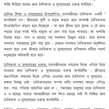
শান্তি ফিরিয়ে আনার জন্য নৈতিকতা ও মূল্যবোধের গুরুত্ব সর্বাধিক।
নৈতিক শিক্ষা ও মূল্যবোধের উপযোগিতা:
মানবজীবনে নৈতিকতা একটি '
অপরিহার্য গুণ। জীবনকে সুখী ও সমৃদ্ধ করতে হলে অবশ্যই নৈতিকতার
উৎকর্ষমণ্ডিত করতে হবে নিজেকে ৷ তা হলে জীবন হবে সুন্দর ও টে ন্যাও
পায়ের মধ্যে যতই শত্তি থাকুক না ফেন তার মধ্যে শাত়মর। ফা অশান্তি
বিরাজ করে। সত্য ও ন্যায়ের পথ সবসময় উজ্জ্বল থাকে। আর অসত্য
সবসময় পরাজয়ের গ্লানি বয়ে চলে । সেজন্য সবসময় নৈতিকতার অনুশীলন
করতে হবে এবং জীবনে নৈতিকতা ও মুল্যবোধের প্রতিফলন ঘটিয়ে যথার্থ
মনুষ্যত্বের অধিকারী হতে হবে।
নৈতিকতা ও মূল্যবোধের গুরুত্ব:
মানবজীবনকে সামনের দিকে এগিয়ে নিয়ে
যাওয়ার জন্য নৈতিকতা ও মূল্যবোধের গুরুত্ব অপরিসীম ৷ জীবনের
অগ্রগতিকে সামনের দিকে এগিয়ে নেওয়ার জন্য নৈতিকতা ও মূল্যবোধ .
রক্ষার বিকল্প নেই। নৈতিকতাবোধ সম্পন্ন ব্যক্তি সবসময় সামনে এগিয়ে
হায়। তার, গতিকে অনৈতিক ছারা না ৷_ সমাজের মানুষের মধ্যে নৈতিকতা
ও ধ রয়েছে তাদের সমাজজীবনে সস শািও রয়েছে তাই বি শান্তির জন্য
নৈতিকতা ও মূল্যবোধের গুরুত্ব অপরিসীম ।